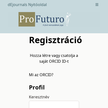
dEjournals Nyitóoldal
Open m
Regisztráció
Hozza létre vagy csatolja a
saját ORCID ID-t
Mi az ORCID?
Profil
Keresztnév