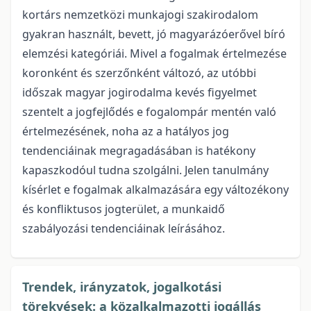
kortárs nemzetközi munkajogi szakirodalom
gyakran használt, bevett, jó magyarázóerővel bíró
elemzési kategóriái. Mivel a fogalmak értelmezése
koronként és szerzőnként változó, az utóbbi
időszak magyar jogirodalma kevés figyelmet
szentelt a jogfejlődés e fogalompár mentén való
értelmezésének, noha az a hatályos jog
tendenciáinak megragadásában is hatékony
kapaszkodóul tudna szolgálni. Jelen tanulmány
kísérlet e fogalmak alkalmazására egy változékony
és konfliktusos jogterület, a munkaidő
szabályozási tendenciáinak leírásához.
Trendek, irányzatok, jogalkotási
törekvések: a közalkalmazotti jogállás