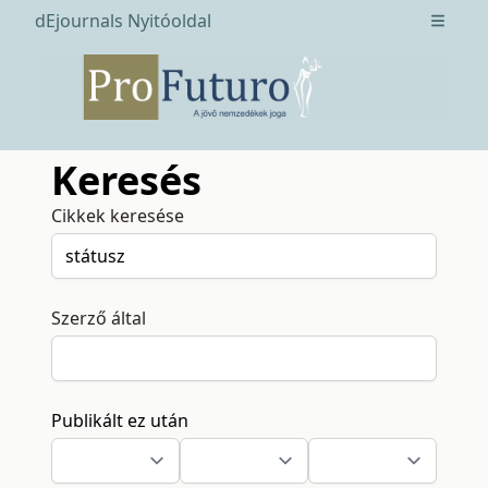
dEjournals Nyitóoldal
Open m
Keresés
Cikkek keresése
Szerző által
Publikált ez után