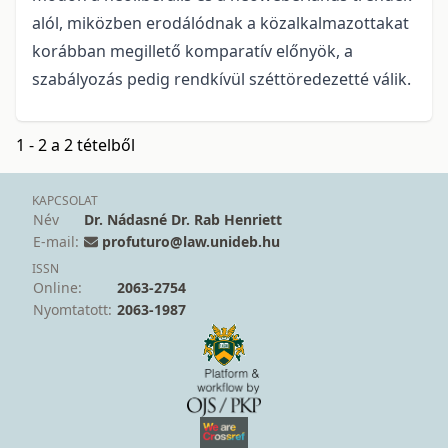
alól, miközben erodálódnak a közalkalmazottakat
korábban megillető komparatív előnyök, a
szabályozás pedig rendkívül széttöredezetté válik.
1 - 2 a 2 tételből
KAPCSOLAT
Név
Dr. Nádasné Dr. Rab Henriett
E-mail:
profuturo@law.unideb.hu
ISSN
Online:
2063-2754
Nyomtatott:
2063-1987