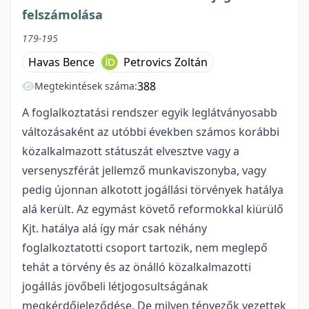
felszámolása
179-195
Havas Bence
Petrovics Zoltán
388
Megtekintések száma:
A foglalkoztatási rendszer egyik leglátványosabb
változásaként az utóbbi években számos korábbi
közalkalmazott státuszát elvesztve vagy a
versenyszférát jellemző munkaviszonyba, vagy
pedig újonnan alkotott jogállási törvények hatálya
alá került. Az egymást követő reformokkal kiürülő
Kjt. hatálya alá így már csak néhány
foglalkoztatotti csoport tartozik, nem meglepő
tehát a törvény és az önálló közalkalmazotti
jogállás jövőbeli létjogosultságának
megkérdőjeleződése. De milyen tényezők vezettek