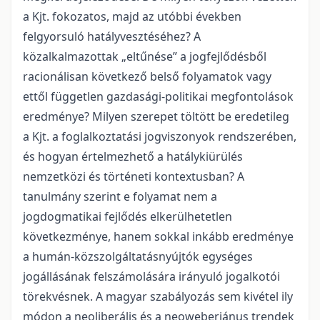
a Kjt. fokozatos, majd az utóbbi években
felgyorsuló hatályvesztéséhez? A
közalkalmazottak „eltűnése” a jogfejlődésből
racionálisan következő belső folyamatok vagy
ettől független gazdasági-politikai megfontolások
eredménye? Milyen szerepet töltött be eredetileg
a Kjt. a foglalkoztatási jogviszonyok rendszerében,
és hogyan értelmezhető a hatálykiürülés
nemzetközi és történeti kontextusban? A
tanulmány szerint e folyamat nem a
jogdogmatikai fejlődés elkerülhetetlen
következménye, hanem sokkal inkább eredménye
a humán-közszolgáltatásnyújtók egységes
jogállásának felszámolására irányuló jogalkotói
törekvésnek. A magyar szabályozás sem kivétel ily
módon a neoliberális és a neoweberiánus trendek