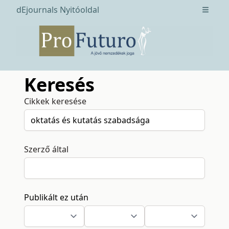
dEjournals Nyitóoldal
Open m
Keresés
Cikkek keresése
Szerző által
Publikált ez után