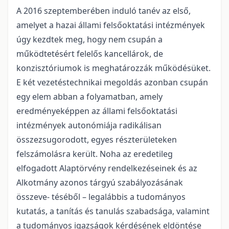
A 2016 szeptemberében induló tanév az első,
amelyet a hazai állami felsőoktatási intézmények
úgy kezdtek meg, hogy nem csupán a
működtetésért felelős kancellárok, de
konzisztóriumok is meghatározzák működésüket.
E két vezetéstechnikai megoldás azonban csupán
egy elem abban a folyamatban, amely
eredményeképpen az állami felsőoktatási
intézmények autonómiája radikálisan
összezsugorodott, egyes részterületeken
felszámolásra került. Noha az eredetileg
elfogadott Alaptörvény rendelkezéseinek és az
Alkotmány azonos tárgyú szabályozásának
összeve- téséből – legalábbis a tudományos
kutatás, a tanítás és tanulás szabadsága, valamint
a tudományos igazságok kérdésének eldöntése