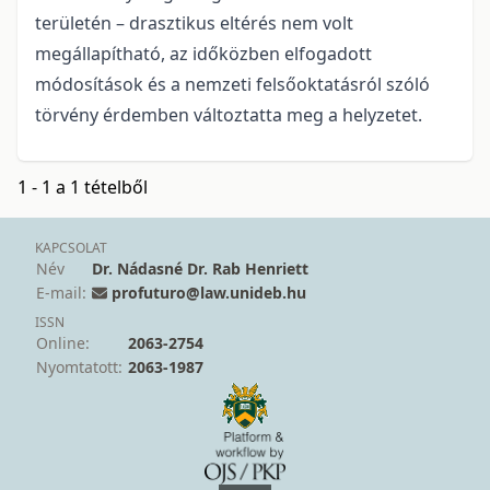
területén – drasztikus eltérés nem volt
megállapítható, az időközben elfogadott
módosítások és a nemzeti felsőoktatásról szóló
törvény érdemben változtatta meg a helyzetet.
1 - 1 a 1 tételből
KAPCSOLAT
Név
Dr. Nádasné Dr. Rab Henriett
E-mail:
profuturo@law.unideb.hu
ISSN
Online:
2063-2754
Nyomtatott:
2063-1987