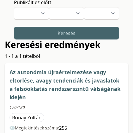
Publikált ez előtt
Keresés
Keresési eredmények
1 - 1 a 1 tételből
Az autonómia újraértelmezése vagy
eltörlése, avagy tendenciák és javaslatok
a felsőoktatás rendszerszintű válságának
idején
170-180
Rónay Zoltán
255
Megtekintések száma: