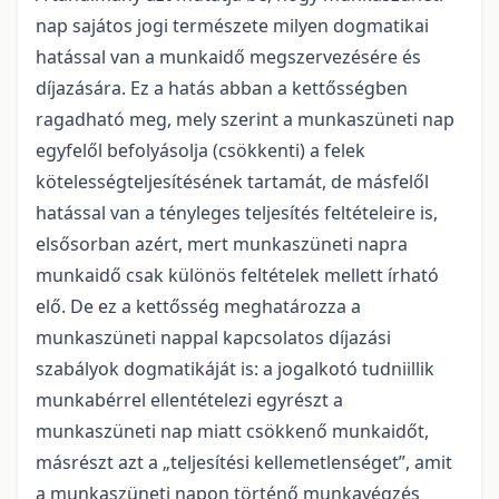
nap sajátos jogi természete milyen dogmatikai
hatással van a munkaidő megszervezésére és
díjazására. Ez a hatás abban a kettősségben
ragadható meg, mely szerint a munkaszüneti nap
egyfelől befolyásolja (csökkenti) a felek
kötelességteljesítésének tartamát, de másfelől
hatással van a tényleges teljesítés feltételeire is,
elsősorban azért, mert munkaszüneti napra
munkaidő csak különös feltételek mellett írható
elő. De ez a kettősség meghatározza a
munkaszüneti nappal kapcsolatos díjazási
szabályok dogmatikáját is: a jogalkotó tudniillik
munkabérrel ellentételezi egyrészt a
munkaszüneti nap miatt csökkenő munkaidőt,
másrészt azt a „teljesítési kellemetlenséget”, amit
a munkaszüneti napon történő munkavégzés