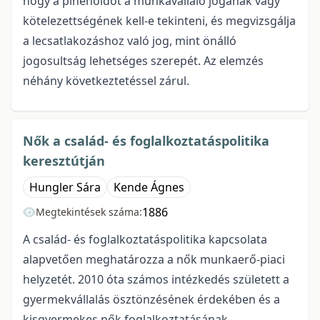
hogy a pihenőidőt a munkavállaló jogának vagy
kötelezettségének kell-e tekinteni, és megvizsgálja
a lecsatlakozáshoz való jog, mint önálló
jogosultság lehetséges szerepét. Az elemzés
néhány következtetéssel zárul.
Nők a család- és foglalkoztatáspolitika
keresztútján
Hungler Sára
Kende Ágnes
1886
Megtekintések száma:
A család- és foglalkoztatáspolitika kapcsolata
alapvetően meghatározza a nők munkaerő-piaci
helyzetét. 2010 óta számos intézkedés született a
gyermekvállalás ösztönzésének érdekében és a
kisgyermekes nők foglalkoztatásának