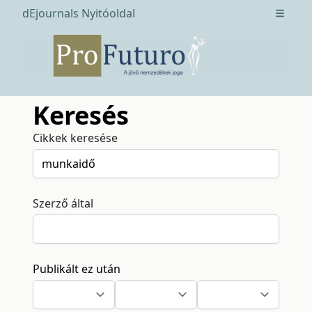
dEjournals Nyitóoldal
Open m
Keresés
Cikkek keresése
Szerző által
Publikált ez után