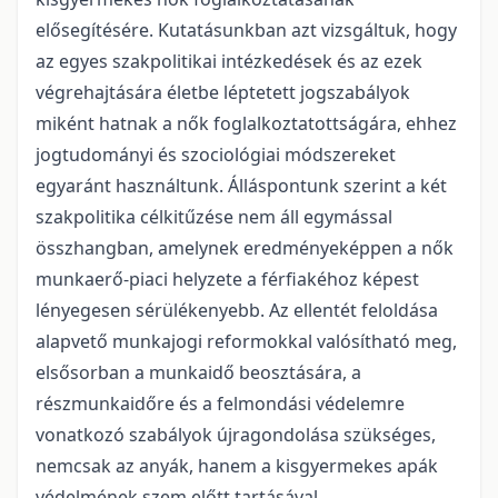
elősegítésére. Kutatásunkban azt vizsgáltuk, hogy
az egyes szakpolitikai intézkedések és az ezek
végrehajtására életbe léptetett jogszabályok
miként hatnak a nők foglalkoztatottságára, ehhez
jogtudományi és szociológiai módszereket
egyaránt használtunk. Álláspontunk szerint a két
szakpolitika célkitűzése nem áll egymással
összhangban, amelynek eredményeképpen a nők
munkaerő-piaci helyzete a férfiakéhoz képest
lényegesen sérülékenyebb. Az ellentét feloldása
alapvető munkajogi reformokkal valósítható meg,
elsősorban a munkaidő beosztására, a
részmunkaidőre és a felmondási védelemre
vonatkozó szabályok újragondolása szükséges,
nemcsak az anyák, hanem a kisgyermekes apák
védelmének szem előtt tartásával.