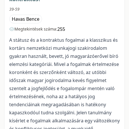
39-59
Havas Bence
255
Megtekintések száma:
A státusz és a kontraktus fogalmai a klasszikus és
kortárs nemzetközi munkajogi szakirodalom
gyakran használt, bevett, jó magyarázóerővel bíró
elemzési kategóriái. Mivel a fogalmak értelmezése
koronként és szerzőnként változó, az utóbbi
időszak magyar jogirodalma kevés figyelmet
szentelt a jogfejlődés e fogalompár mentén való
értelmezésének, noha az a hatályos jog
tendenciáinak megragadásában is hatékony
kapaszkodóul tudna szolgálni. Jelen tanulmány
kísérlet e fogalmak alkalmazására egy változékony
és konfliktusos jogterület, a munkaidő