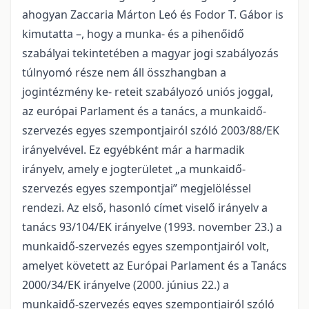
ahogyan Zaccaria Márton Leó és Fodor T. Gábor is
kimutatta –, hogy a munka- és a pihenőidő
szabályai tekintetében a magyar jogi szabályozás
túlnyomó része nem áll összhangban a
jogintézmény ke- reteit szabályozó uniós joggal,
az európai Parlament és a tanács, a munkaidő-
szervezés egyes szempontjairól szóló 2003/88/EK
irányelvével. Ez egyébként már a harmadik
irányelv, amely e jogterületet „a munkaidő-
szervezés egyes szempontjai” megjelöléssel
rendezi. Az első, hasonló címet viselő irányelv a
tanács 93/104/EK irányelve (1993. november 23.) a
munkaidő-szervezés egyes szempontjairól volt,
amelyet követett az Európai Parlament és a Tanács
2000/34/EK irányelve (2000. június 22.) a
munkaidő-szervezés egyes szempontjairól szóló