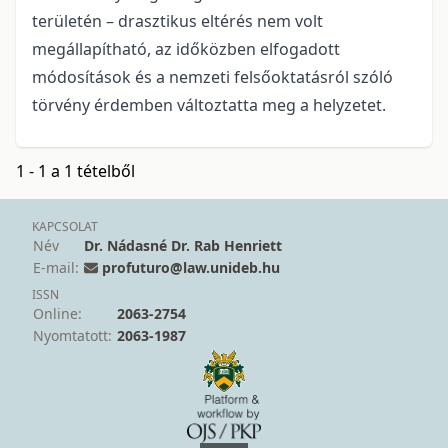
területén – drasztikus eltérés nem volt
megállapítható, az időközben elfogadott
módosítások és a nemzeti felsőoktatásról szóló
törvény érdemben változtatta meg a helyzetet.
1 - 1 a 1 tételből
KAPCSOLAT
Név
Dr. Nádasné Dr. Rab Henriett
E-mail:
profuturo@law.unideb.hu
ISSN
Online:
2063-2754
Nyomtatott:
2063-1987