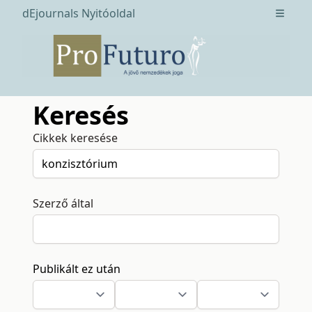
dEjournals Nyitóoldal
Open m
Keresés
Cikkek keresése
Szerző által
Publikált ez után