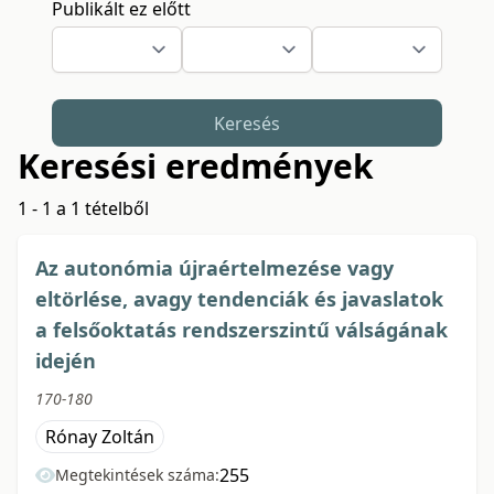
Publikált ez előtt
Keresés
Keresési eredmények
1 - 1 a 1 tételből
Az autonómia újraértelmezése vagy
eltörlése, avagy tendenciák és javaslatok
a felsőoktatás rendszerszintű válságának
idején
170-180
Rónay Zoltán
255
Megtekintések száma: