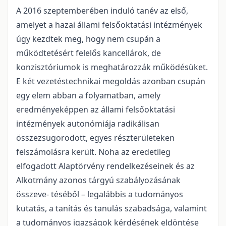
A 2016 szeptemberében induló tanév az első,
amelyet a hazai állami felsőoktatási intézmények
úgy kezdtek meg, hogy nem csupán a
működtetésért felelős kancellárok, de
konzisztóriumok is meghatározzák működésüket.
E két vezetéstechnikai megoldás azonban csupán
egy elem abban a folyamatban, amely
eredményeképpen az állami felsőoktatási
intézmények autonómiája radikálisan
összezsugorodott, egyes részterületeken
felszámolásra került. Noha az eredetileg
elfogadott Alaptörvény rendelkezéseinek és az
Alkotmány azonos tárgyú szabályozásának
összeve- téséből – legalábbis a tudományos
kutatás, a tanítás és tanulás szabadsága, valamint
a tudományos igazságok kérdésének eldöntése