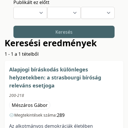
Publikált ez előtt
Keresés
Keresési eredmények
1 - 1 a 1 tételből
Alapjogi bíráskodás különleges
helyzetekben: a strasbourgi bíróság
releváns esetjoga
200-218
Mészáros Gábor
289
Megtekintések száma:
Az alkotmányos demokráciák életében