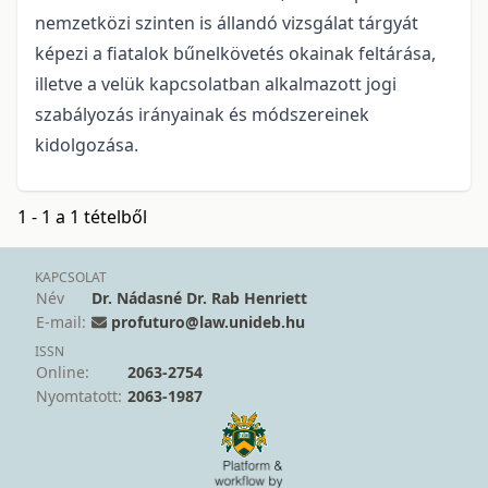
nemzetközi szinten is állandó vizsgálat tárgyát
képezi a fiatalok bűnelkövetés okainak feltárása,
illetve a velük kapcsolatban alkalmazott jogi
szabályozás irányainak és módszereinek
kidolgozása.
1 - 1 a 1 tételből
KAPCSOLAT
Név
Dr. Nádasné Dr. Rab Henriett
E-mail:
profuturo@law.unideb.hu
ISSN
Online:
2063-2754
Nyomtatott:
2063-1987