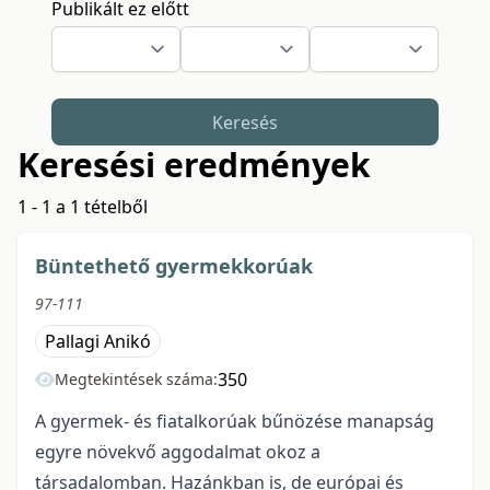
Publikált ez előtt
Keresés
Keresési eredmények
1 - 1 a 1 tételből
Büntethető gyermekkorúak
97-111
Pallagi Anikó
350
Megtekintések száma:
A gyermek- és fiatalkorúak bűnözése manapság
egyre növekvő aggodalmat okoz a
társadalomban. Hazánkban is, de európai és