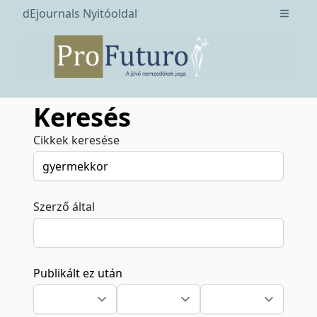
dEjournals Nyitóoldal
Open m
Keresés
Cikkek keresése
Szerző által
Publikált ez után