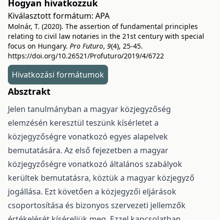
Hogyan hivatkozzuk
Kiválasztott formátum:
APA
Molnár, T. (2020). The assertion of fundamental principles
relating to civil law notaries in the 21st century with special
focus on Hungary.
Pro Futuro
,
9
(4), 25-45.
https://doi.org/10.26521/Profuturo/2019/4/6722
Hivatkozási formátumok
Absztrakt
Jelen tanulmányban a magyar közjegyzőség
elemzésén keresztül teszünk kísérletet a
közjegyzőségre vonatkozó egyes alapelvek
bemutatására. Az első fejezetben a magyar
közjegyzőségre vonatkozó általános szabályok
kerültek bemutatásra, köztük a magyar közjegyző
jogállása. Ezt követően a közjegyzői eljárások
csoportosítása és bizonyos szervezeti jellemzők
értékelését kíséreljük meg. Ezzel kapcsolatban