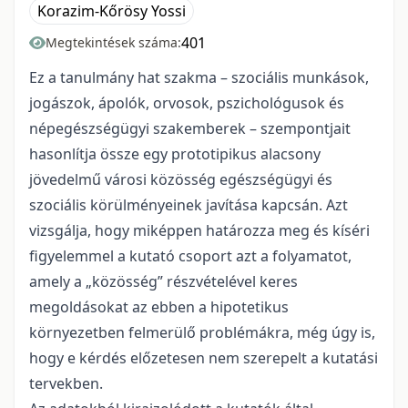
Korazim-Kőrösy Yossi
401
Megtekintések száma:
Ez a tanulmány hat szakma – szociális munkások,
jogászok, ápolók, orvosok, pszichológusok és
népegészségügyi szakemberek – szempontjait
hasonlítja össze egy prototipikus alacsony
jövedelmű városi közösség egészségügyi és
szociális körülményeinek javítása kapcsán. Azt
vizsgálja, hogy miképpen határozza meg és kíséri
figyelemmel a kutató csoport azt a folyamatot,
amely a „közösség” részvételével keres
megoldásokat az ebben a hipotetikus
környezetben felmerülő problémákra, még úgy is,
hogy e kérdés előzetesen nem szerepelt a kutatási
tervekben.