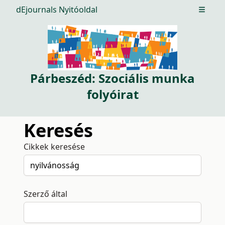
dEjournals Nyitóoldal
Open m
Párbeszéd: Szociális munka
folyóirat
Keresés
Cikkek keresése
Szerző által