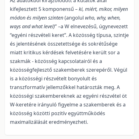
Az adatokból kirajzolódott a kutatók által
kifejlesztett 5 komponensű –
ki, miért, mikor, milyen
módon és milyen szinten
(angolul
who, why, when,
ways and what level)
” –a W elnevezésű, úgynevezett
“egyéni részvételi keret”. A közösség típusa, szintje
és jelentésének összetettsége és sokrétűsége
miatt kritikus kérdések felvetésére került sor a
szakmák - közösség kapcsolatairól és a
közösségfejlesztő szakemberek szerepéről. Végül
is a közösségi részvételt bonyolult és
transzformatív jellemzőkkel határozták meg. A
közösségi szakembereknek az egyéni részvétel öt
W-keretére irányuló figyelme a szakemberek és a
közösség közötti pozitív együttműködés
maximalizálását eredményezheti.