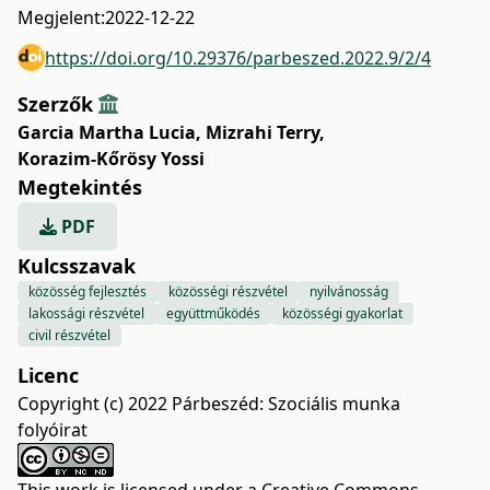
Megjelent:
2022-12-22
https://doi.org/10.29376/parbeszed.2022.9/2/4
Szerzők
Garcia Martha Lucia
,
Mizrahi Terry
,
Korazim-Kőrösy Yossi
Megtekintés
PDF
Kulcsszavak
közösség fejlesztés
közösségi részvétel
nyilvánosság
lakossági részvétel
együttműködés
közösségi gyakorlat
civil részvétel
Licenc
Copyright (c) 2022 Párbeszéd: Szociális munka
folyóirat