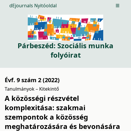
dEjournals Nyitóoldal
Open m
Párbeszéd: Szociális munka
folyóirat
Évf. 9 szám 2 (2022)
Tanulmányok – Kitekintő
A közösségi részvétel
komplexitása: szakmai
szempontok a közösség
meghatározására és bevonására