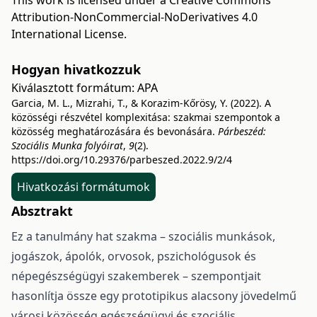
This work is licensed under a
Creative Commons
Attribution-NonCommercial-NoDerivatives 4.0
International License
.
Hogyan hivatkozzuk
Kiválasztott formátum:
APA
Garcia, M. L., Mizrahi, T., & Korazim-Kőrösy, Y. (2022). A
közösségi részvétel komplexitása: szakmai szempontok a
közösség meghatározására és bevonására.
Párbeszéd:
Szociális Munka folyóirat
,
9
(2).
https://doi.org/10.29376/parbeszed.2022.9/2/4
Hivatkozási formátumok
Absztrakt
Ez a tanulmány hat szakma – szociális munkások,
jogászok, ápolók, orvosok, pszichológusok és
népegészségügyi szakemberek – szempontjait
hasonlítja össze egy prototipikus alacsony jövedelmű
városi közösség egészségügyi és szociális