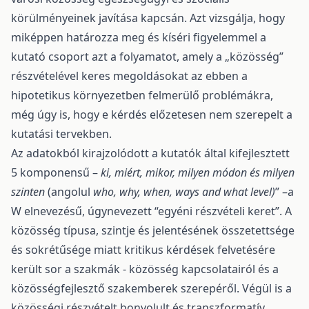
körülményeinek javítása kapcsán. Azt vizsgálja, hogy
miképpen határozza meg és kíséri figyelemmel a
kutató csoport azt a folyamatot, amely a „közösség”
részvételével keres megoldásokat az ebben a
hipotetikus környezetben felmerülő problémákra,
még úgy is, hogy e kérdés előzetesen nem szerepelt a
kutatási tervekben.
Az adatokból kirajzolódott a kutatók által kifejlesztett
5 komponensű –
ki, miért, mikor, milyen módon és milyen
szinten
(angolul
who, why, when, ways and what level)
” –a
W elnevezésű, úgynevezett “egyéni részvételi keret”. A
közösség típusa, szintje és jelentésének összetettsége
és sokrétűsége miatt kritikus kérdések felvetésére
került sor a szakmák - közösség kapcsolatairól és a
közösségfejlesztő szakemberek szerepéről. Végül is a
közösségi részvételt bonyolult és transzformatív