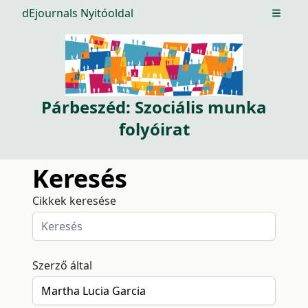
dEjournals Nyitóoldal
Open m
Párbeszéd: Szociális munka
folyóirat
Keresés
Cikkek keresése
Szerző által