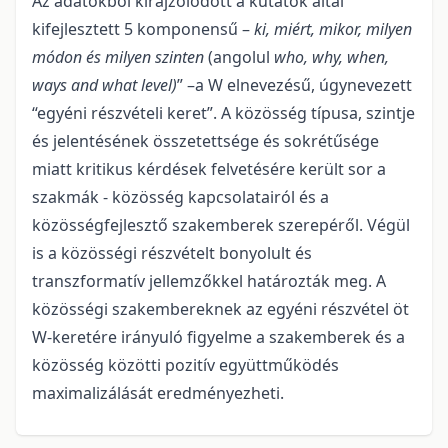
Az adatokból kirajzolódott a kutatók által
kifejlesztett 5 komponensű –
ki, miért, mikor, milyen
módon és milyen szinten
(angolul
who, why, when,
ways and what level)
” –a W elnevezésű, úgynevezett
“egyéni részvételi keret”. A közösség típusa, szintje
és jelentésének összetettsége és sokrétűsége
miatt kritikus kérdések felvetésére került sor a
szakmák - közösség kapcsolatairól és a
közösségfejlesztő szakemberek szerepéről. Végül
is a közösségi részvételt bonyolult és
transzformatív jellemzőkkel határozták meg. A
közösségi szakembereknek az egyéni részvétel öt
W-keretére irányuló figyelme a szakemberek és a
közösség közötti pozitív együttműködés
maximalizálását eredményezheti.