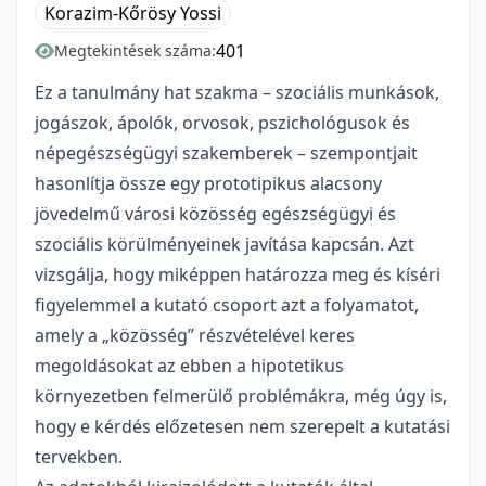
Korazim-Kőrösy Yossi
401
Megtekintések száma:
Ez a tanulmány hat szakma – szociális munkások,
jogászok, ápolók, orvosok, pszichológusok és
népegészségügyi szakemberek – szempontjait
hasonlítja össze egy prototipikus alacsony
jövedelmű városi közösség egészségügyi és
szociális körülményeinek javítása kapcsán. Azt
vizsgálja, hogy miképpen határozza meg és kíséri
figyelemmel a kutató csoport azt a folyamatot,
amely a „közösség” részvételével keres
megoldásokat az ebben a hipotetikus
környezetben felmerülő problémákra, még úgy is,
hogy e kérdés előzetesen nem szerepelt a kutatási
tervekben.