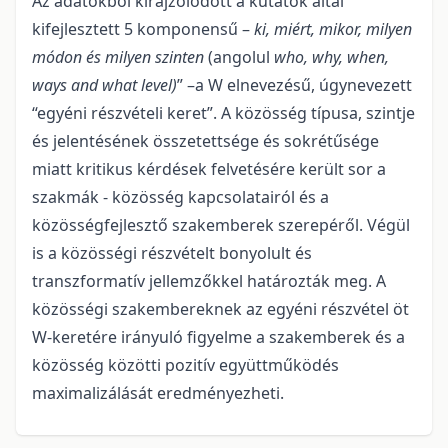
Az adatokból kirajzolódott a kutatók által
kifejlesztett 5 komponensű –
ki, miért, mikor, milyen
módon és milyen szinten
(angolul
who, why, when,
ways and what level)
” –a W elnevezésű, úgynevezett
“egyéni részvételi keret”. A közösség típusa, szintje
és jelentésének összetettsége és sokrétűsége
miatt kritikus kérdések felvetésére került sor a
szakmák - közösség kapcsolatairól és a
közösségfejlesztő szakemberek szerepéről. Végül
is a közösségi részvételt bonyolult és
transzformatív jellemzőkkel határozták meg. A
közösségi szakembereknek az egyéni részvétel öt
W-keretére irányuló figyelme a szakemberek és a
közösség közötti pozitív együttműködés
maximalizálását eredményezheti.