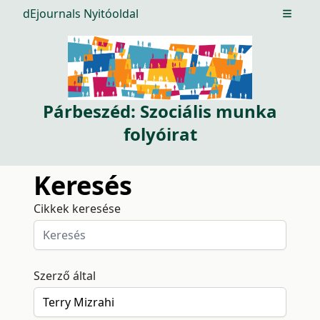
dEjournals Nyitóoldal
Open m
Párbeszéd: Szociális munka
folyóirat
Keresés
Cikkek keresése
Szerző által