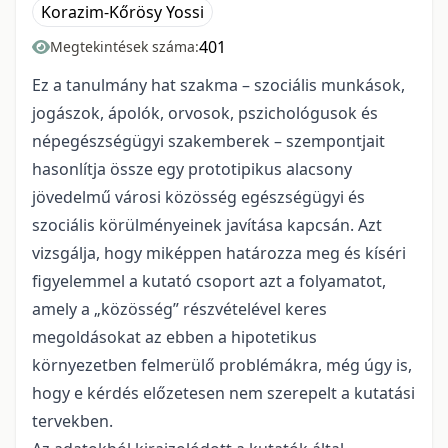
Korazim-Kőrösy Yossi
401
Megtekintések száma:
Ez a tanulmány hat szakma – szociális munkások,
jogászok, ápolók, orvosok, pszichológusok és
népegészségügyi szakemberek – szempontjait
hasonlítja össze egy prototipikus alacsony
jövedelmű városi közösség egészségügyi és
szociális körülményeinek javítása kapcsán. Azt
vizsgálja, hogy miképpen határozza meg és kíséri
figyelemmel a kutató csoport azt a folyamatot,
amely a „közösség” részvételével keres
megoldásokat az ebben a hipotetikus
környezetben felmerülő problémákra, még úgy is,
hogy e kérdés előzetesen nem szerepelt a kutatási
tervekben.