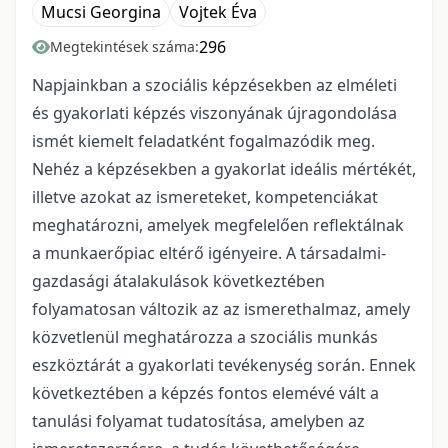
Mucsi Georgina
Vojtek Éva
296
Megtekintések száma:
Napjainkban a szociális képzésekben az elméleti
és gyakorlati képzés viszonyának újragondolása
ismét kiemelt feladatként fogalmazódik meg.
Nehéz a képzésekben a gyakorlat ideális mértékét,
illetve azokat az ismereteket, kompetenciákat
meghatározni, amelyek megfelelően reflektálnak
a munkaerőpiac eltérő igényeire. A társadalmi-
gazdasági átalakulások következtében
folyamatosan változik az az ismerethalmaz, amely
közvetlenül meghatározza a szociális munkás
eszköztárát a gyakorlati tevékenység során. Ennek
következtében a képzés fontos elemévé vált a
tanulási folyamat tudatosítása, amelyben az