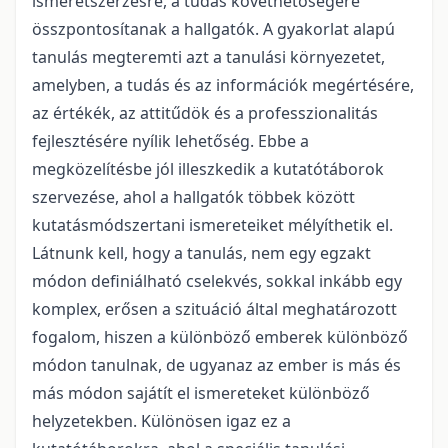
ismeretszerzésre, a tudás követhetőségére
összpontosítanak a hallgatók. A gyakorlat alapú
tanulás megteremti azt a tanulási környezetet,
amelyben, a tudás és az információk megértésére,
az értékék, az attitűdök és a professzionalitás
fejlesztésére nyílik lehetőség. Ebbe a
megközelítésbe jól illeszkedik a kutatótáborok
szervezése, ahol a hallgatók többek között
kutatásmódszertani ismereteiket mélyíthetik el.
Látnunk kell, hogy a tanulás, nem egy egzakt
módon definiálható cselekvés, sokkal inkább egy
komplex, erősen a szituáció által meghatározott
fogalom, hiszen a különböző emberek különböző
módon tanulnak, de ugyanaz az ember is más és
más módon sajátít el ismereteket különböző
helyzetekben. Különösen igaz ez a