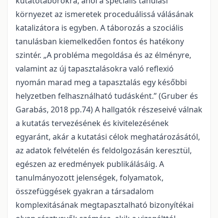
kutatótáborokra, ahol a speciális tanulási
környezet az ismeretek proceduálissá válásának
katalizátora is egyben. A táborozás a szociális
tanulásban kiemelkedően fontos és hatékony
szintér. „A probléma megoldása és az élményre,
valamint az új tapasztalásokra való reflexió
nyomán marad meg a tapasztalás egy későbbi
helyzetben felhasználható tudásként.” (Gruber és
Garabás, 2018 pp.74) A hallgatók részeseivé válnak
a kutatás tervezésének és kivitelezésének
egyaránt, akár a kutatási célok meghatározásától,
az adatok felvételén és feldolgozásán keresztül,
egészen az eredmények publikálásáig. A
tanulmányozott jelenségek, folyamatok,
összefüggések gyakran a társadalom
komplexitásának megtapasztalható bizonyítékai