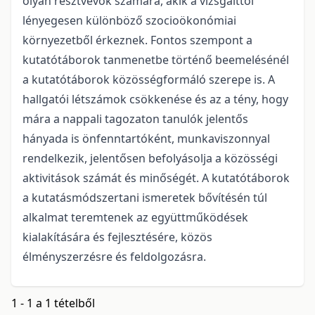
olyan résztvevők számára, akik a vizsgálttól
lényegesen különböző szocioökonómiai
környezetből érkeznek. Fontos szempont a
kutatótáborok tanmenetbe történő beemelésénél
a kutatótáborok közösségformáló szerepe is. A
hallgatói létszámok csökkenése és az a tény, hogy
mára a nappali tagozaton tanulók jelentős
hányada is önfenntartóként, munkaviszonnyal
rendelkezik, jelentősen befolyásolja a közösségi
aktivitások számát és minőségét. A kutatótáborok
a kutatásmódszertani ismeretek bővítésén túl
alkalmat teremtenek az együttműködések
kialakítására és fejlesztésére, közös
élményszerzésre és feldolgozásra.
1 - 1 a 1 tételből