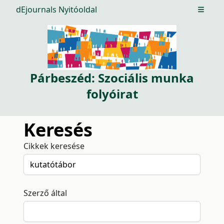
dEjournals Nyitóoldal
Open m
Párbeszéd: Szociális munka
folyóirat
Keresés
Cikkek keresése
Szerző által