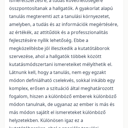
ismeretszerzésre, a tudás követhetőségére
összpontosítanak a hallgatók. A gyakorlat alapú
tanulás megteremti azt a tanulási környezetet,
amelyben, a tudás és az információk megértésére,
az értékék, az attitűdök és a professzionalitás
fejlesztésére nyílik lehetőség. Ebbe a
megközelítésbe jól illeszkedik a kutatótáborok
szervezése, ahol a hallgatók többek között
kutatásmódszertani ismereteiket mélyíthetik el.
Látnunk kell, hogy a tanulás, nem egy egzakt
módon definiálható cselekvés, sokkal inkább egy
komplex, erősen a szituáció által meghatározott
fogalom, hiszen a különböző emberek különböző
módon tanulnak, de ugyanaz az ember is más és
más módon sajátít el ismereteket különböző
helyzetekben. Különösen igaz ez a