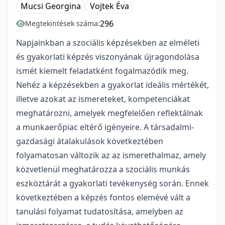
Mucsi Georgina
Vojtek Éva
296
Megtekintések száma:
Napjainkban a szociális képzésekben az elméleti
és gyakorlati képzés viszonyának újragondolása
ismét kiemelt feladatként fogalmazódik meg.
Nehéz a képzésekben a gyakorlat ideális mértékét,
illetve azokat az ismereteket, kompetenciákat
meghatározni, amelyek megfelelően reflektálnak
a munkaerőpiac eltérő igényeire. A társadalmi-
gazdasági átalakulások következtében
folyamatosan változik az az ismerethalmaz, amely
közvetlenül meghatározza a szociális munkás
eszköztárát a gyakorlati tevékenység során. Ennek
következtében a képzés fontos elemévé vált a
tanulási folyamat tudatosítása, amelyben az