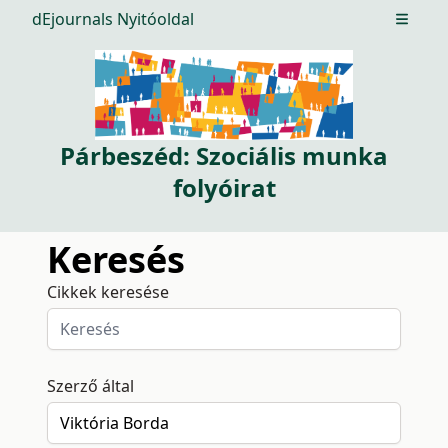
dEjournals Nyitóoldal
Open m
Párbeszéd: Szociális munka
folyóirat
Keresés
Cikkek keresése
Szerző által