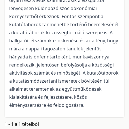
olyan résztvevők számára, akik a vizsgálttól
lényegesen különböző szocioökonómiai
környezetből érkeznek. Fontos szempont a
kutatótáborok tanmenetbe történő beemelésénél
a kutatótáborok közösségformáló szerepe is. A
hallgatói létszámok csökkenése és az a tény, hogy
mára a nappali tagozaton tanulók jelentős
hányada is önfenntartóként, munkaviszonnyal
rendelkezik, jelentősen befolyásolja a közösségi
aktivitások számát és minőségét. A kutatótáborok
a kutatásmódszertani ismeretek bővítésén túl
alkalmat teremtenek az együttműködések
kialakítására és fejlesztésére, közös
élményszerzésre és feldolgozásra.
1 - 1 a 1 tételből