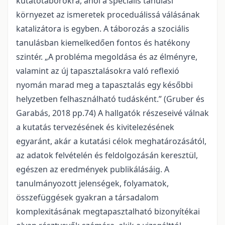
kutatótáborokra, ahol a speciális tanulási
környezet az ismeretek proceduálissá válásának
katalizátora is egyben. A táborozás a szociális
tanulásban kiemelkedően fontos és hatékony
szintér. „A probléma megoldása és az élményre,
valamint az új tapasztalásokra való reflexió
nyomán marad meg a tapasztalás egy későbbi
helyzetben felhasználható tudásként.” (Gruber és
Garabás, 2018 pp.74) A hallgatók részeseivé válnak
a kutatás tervezésének és kivitelezésének
egyaránt, akár a kutatási célok meghatározásától,
az adatok felvételén és feldolgozásán keresztül,
egészen az eredmények publikálásáig. A
tanulmányozott jelenségek, folyamatok,
összefüggések gyakran a társadalom
komplexitásának megtapasztalható bizonyítékai