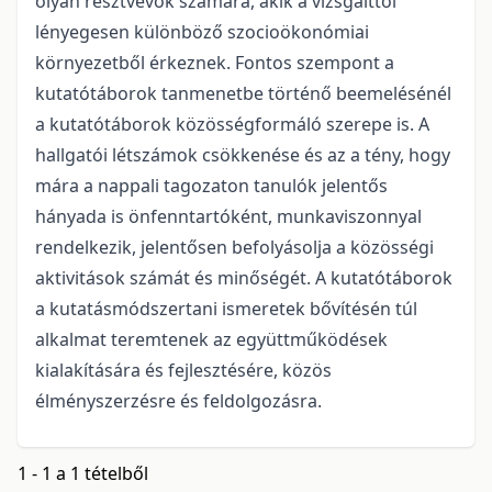
olyan résztvevők számára, akik a vizsgálttól
lényegesen különböző szocioökonómiai
környezetből érkeznek. Fontos szempont a
kutatótáborok tanmenetbe történő beemelésénél
a kutatótáborok közösségformáló szerepe is. A
hallgatói létszámok csökkenése és az a tény, hogy
mára a nappali tagozaton tanulók jelentős
hányada is önfenntartóként, munkaviszonnyal
rendelkezik, jelentősen befolyásolja a közösségi
aktivitások számát és minőségét. A kutatótáborok
a kutatásmódszertani ismeretek bővítésén túl
alkalmat teremtenek az együttműködések
kialakítására és fejlesztésére, közös
élményszerzésre és feldolgozásra.
1 - 1 a 1 tételből