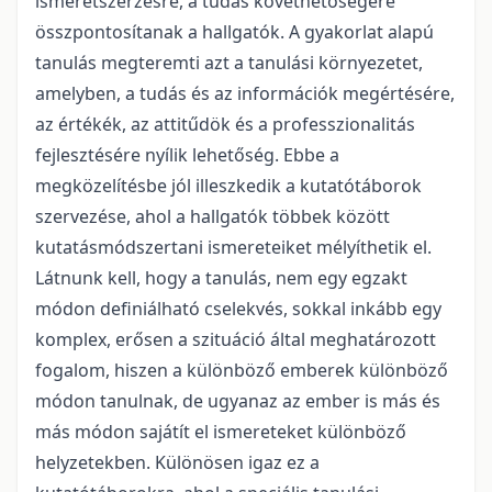
ismeretszerzésre, a tudás követhetőségére
összpontosítanak a hallgatók. A gyakorlat alapú
tanulás megteremti azt a tanulási környezetet,
amelyben, a tudás és az információk megértésére,
az értékék, az attitűdök és a professzionalitás
fejlesztésére nyílik lehetőség. Ebbe a
megközelítésbe jól illeszkedik a kutatótáborok
szervezése, ahol a hallgatók többek között
kutatásmódszertani ismereteiket mélyíthetik el.
Látnunk kell, hogy a tanulás, nem egy egzakt
módon definiálható cselekvés, sokkal inkább egy
komplex, erősen a szituáció által meghatározott
fogalom, hiszen a különböző emberek különböző
módon tanulnak, de ugyanaz az ember is más és
más módon sajátít el ismereteket különböző
helyzetekben. Különösen igaz ez a