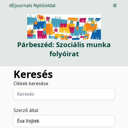
dEjournals Nyitóoldal
Open m
Párbeszéd: Szociális munka
folyóirat
Keresés
Cikkek keresése
Szerző által