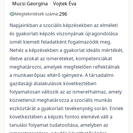
Mucsi Georgina
Vojtek Éva
296
Megtekintések száma:
Napjainkban a szociális képzésekben az elméleti
és gyakorlati képzés viszonyának újragondolása
ismét kiemelt feladatként fogalmazódik meg.
Nehéz a képzésekben a gyakorlat ideális mértékét,
illetve azokat az ismereteket, kompetenciákat
meghatározni, amelyek megfelelően reflektálnak
a munkaerőpiac eltérő igényeire. A társadalmi-
gazdasági átalakulások következtében
folyamatosan változik az az ismerethalmaz, amely
közvetlenül meghatározza a szociális munkás
eszköztárát a gyakorlati tevékenység során. Ennek
következtében a képzés fontos elemévé vált a
tanulási folyamat tudatosítása, amelyben az