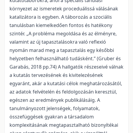
kutatótáborokra, ahol a speciális tanulási
környezet az ismeretek proceduálissá válásának
katalizátora is egyben. A táborozás a szociális
tanulásban kiemelkedően fontos és hatékony
szintér. „A probléma megoldása és az élményre,
valamint az új tapasztalásokra való reflexió
nyomán marad meg a tapasztalás egy későbbi
helyzetben felhasználható tudásként.” (Gruber és
Garabás, 2018 pp.74) A hallgatók részeseivé válnak
a kutatás tervezésének és kivitelezésének
egyaránt, akár a kutatási célok meghatározásától,
az adatok felvételén és feldolgozásán keresztül,
egészen az eredmények publikálásáig. A
tanulmányozott jelenségek, folyamatok,
összefüggések gyakran a társadalom
komplexitásának megtapasztalható bizonyítékai