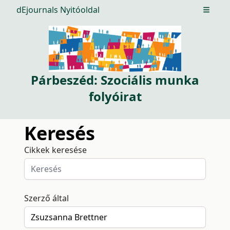
dEjournals Nyitóoldal
Open m
Párbeszéd: Szociális munka
folyóirat
Keresés
Cikkek keresése
Szerző által