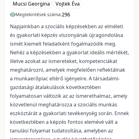
Mucsi Georgina
Vojtek Éva
296
Megtekintések száma:
Napjainkban a szociális képzésekben az elméleti
és gyakorlati képzés viszonyának újragondolása
ismét kiemelt feladatként fogalmazódik meg.
Nehéz a képzésekben a gyakorlat ideális mértékét,
illetve azokat az ismereteket, kompetenciákat
meghatározni, amelyek megfelelően reflektálnak
a munkaerőpiac eltérő igényeire. A társadalmi-
gazdasági átalakulások következtében
folyamatosan változik az az ismerethalmaz, amely
közvetlenül meghatározza a szociális munkás
eszköztárát a gyakorlati tevékenység során. Ennek
következtében a képzés fontos elemévé vált a
tanulási folyamat tudatosítása, amelyben az