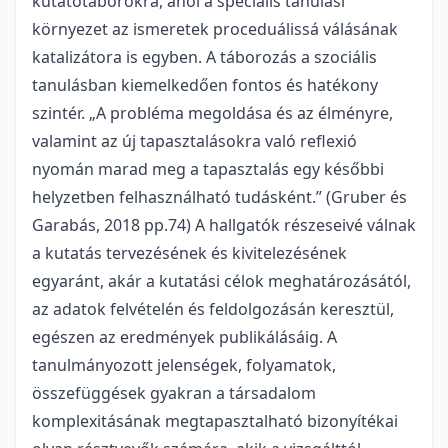
kutatótáborokra, ahol a speciális tanulási
környezet az ismeretek proceduálissá válásának
katalizátora is egyben. A táborozás a szociális
tanulásban kiemelkedően fontos és hatékony
szintér. „A probléma megoldása és az élményre,
valamint az új tapasztalásokra való reflexió
nyomán marad meg a tapasztalás egy későbbi
helyzetben felhasználható tudásként.” (Gruber és
Garabás, 2018 pp.74) A hallgatók részeseivé válnak
a kutatás tervezésének és kivitelezésének
egyaránt, akár a kutatási célok meghatározásától,
az adatok felvételén és feldolgozásán keresztül,
egészen az eredmények publikálásáig. A
tanulmányozott jelenségek, folyamatok,
összefüggések gyakran a társadalom
komplexitásának megtapasztalható bizonyítékai