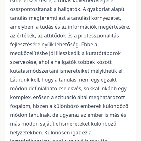
ismeretszerzésre, a tudás követhetőségére
összpontosítanak a hallgatók. A gyakorlat alapú
tanulás megteremti azt a tanulási környezetet,
amelyben, a tudás és az információk megértésére,
az értékék, az attitűdök és a professzionalitás
fejlesztésére nyílik lehetőség. Ebbe a
megközelítésbe jól illeszkedik a kutatótáborok
szervezése, ahol a hallgatók többek között
kutatásmódszertani ismereteiket mélyíthetik el.
Látnunk kell, hogy a tanulás, nem egy egzakt
módon definiálható cselekvés, sokkal inkább egy
komplex, erősen a szituáció által meghatározott
fogalom, hiszen a különböző emberek különböző
módon tanulnak, de ugyanaz az ember is más és
más módon sajátít el ismereteket különböző
helyzetekben. Különösen igaz ez a