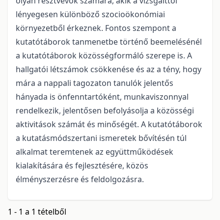
olyan résztvevők számára, akik a vizsgálttól
lényegesen különböző szocioökonómiai
környezetből érkeznek. Fontos szempont a
kutatótáborok tanmenetbe történő beemelésénél
a kutatótáborok közösségformáló szerepe is. A
hallgatói létszámok csökkenése és az a tény, hogy
mára a nappali tagozaton tanulók jelentős
hányada is önfenntartóként, munkaviszonnyal
rendelkezik, jelentősen befolyásolja a közösségi
aktivitások számát és minőségét. A kutatótáborok
a kutatásmódszertani ismeretek bővítésén túl
alkalmat teremtenek az együttműködések
kialakítására és fejlesztésére, közös
élményszerzésre és feldolgozásra.
1 - 1 a 1 tételből