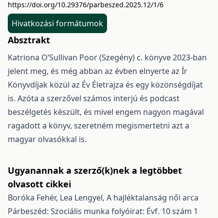
https://doi.org/10.29376/parbeszed.2025.12/1/6
Hivatkozási formátumok
Absztrakt
Katriona O’Sullivan Poor (Szegény) c. könyve 2023-ban
jelent meg, és még abban az évben elnyerte az Ír
Könyvdíjak közül az Év Életrajza és egy közönségdíjat
is. Azóta a szerzővel számos interjú és podcast
beszélgetés készült, és mivel engem nagyon magával
ragadott a könyv, szeretném megismertetni azt a
magyar olvasókkal is.
Ugyanannak a szerző(k)nek a legtöbbet
olvasott cikkei
Boróka Fehér, Lea Lengyel,
A hajléktalanság női arca
Párbeszéd: Szociális munka folyóirat: Évf. 10 szám 1