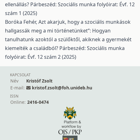
ellenállás?
Párbeszéd: Szociális munka folyóirat: Évf. 12
szám 1 (2025)
Boróka Fehér,
Azt akarjuk, hogy a szociális munkások
hallgassák meg a mi történetünket”: Hogyan
tanulhatunk azoktól a szülőktől, akiknek a gyermekét
kiemelték a családból?
Párbeszéd: Szociális munka
folyóirat: Évf. 12 szám 2 (2025)
KAPCSOLAT
Név
Kristóf Zsolt
E-mail:
kristof.zsolt@foh.unideb.hu
ISSN
Online:
2416-0474