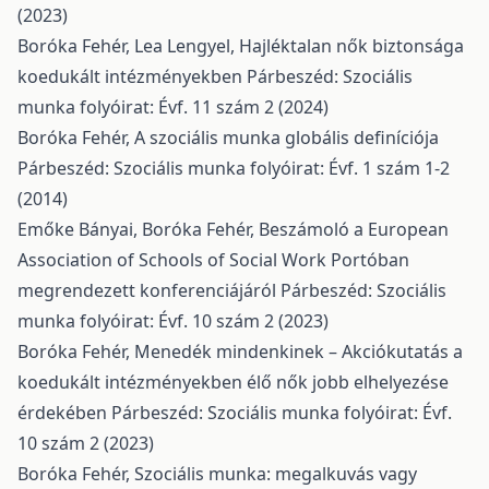
(2023)
Boróka Fehér, Lea Lengyel,
Hajléktalan nők biztonsága
koedukált intézményekben
Párbeszéd: Szociális
munka folyóirat: Évf. 11 szám 2 (2024)
Boróka Fehér,
A szociális munka globális definíciója
Párbeszéd: Szociális munka folyóirat: Évf. 1 szám 1-2
(2014)
Emőke Bányai, Boróka Fehér,
Beszámoló a European
Association of Schools of Social Work Portóban
megrendezett konferenciájáról
Párbeszéd: Szociális
munka folyóirat: Évf. 10 szám 2 (2023)
Boróka Fehér,
Menedék mindenkinek – Akciókutatás a
koedukált intézményekben élő nők jobb elhelyezése
érdekében
Párbeszéd: Szociális munka folyóirat: Évf.
10 szám 2 (2023)
Boróka Fehér,
Szociális munka: megalkuvás vagy