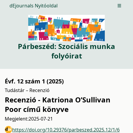
dEjournals Nyitóoldal
Open m
Párbeszéd: Szociális munka
folyóirat
Évf. 12 szám 1 (2025)
Tudástár – Recenzió
Recenzió - Katriona O’Sullivan
Poor című könyve
Megjelent:
2025-07-21
https://doi.org/10.29376/parbeszed.2025.12/1/6