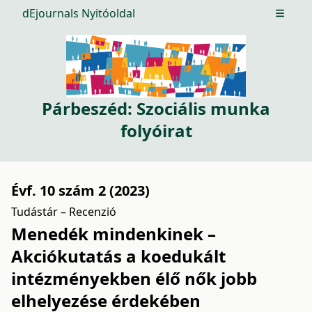
dEjournals Nyitóoldal
Open m
Párbeszéd: Szociális munka
folyóirat
Évf. 10 szám 2 (2023)
Tudástár – Recenzió
Menedék mindenkinek –
Akciókutatás a koedukált
intézményekben élő nők jobb
elhelyezése érdekében