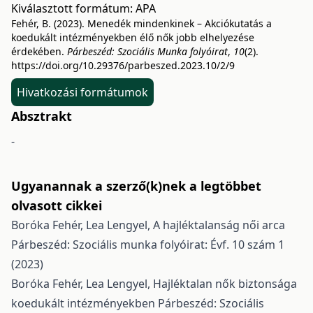
Kiválasztott formátum:
APA
Fehér, B. (2023). Menedék mindenkinek – Akciókutatás a
koedukált intézményekben élő nők jobb elhelyezése
érdekében.
Párbeszéd: Szociális Munka folyóirat
,
10
(2).
https://doi.org/10.29376/parbeszed.2023.10/2/9
Hivatkozási formátumok
Absztrakt
-
Ugyanannak a szerző(k)nek a legtöbbet
olvasott cikkei
Boróka Fehér, Lea Lengyel,
A hajléktalanság női arca
Párbeszéd: Szociális munka folyóirat: Évf. 10 szám 1
(2023)
Boróka Fehér, Lea Lengyel,
Hajléktalan nők biztonsága
koedukált intézményekben
Párbeszéd: Szociális