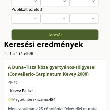
Publikált ez előtt
Keresés
Keresési eredmények
1 - 1 a 1 tételből
A Duna–Tisza köze gyertyános-tölgyesei
(Convallario-Carpinetum Kevey 2008)
49–76
Kevey Balázs
484
Megtekintések száma:
Jelen tanulmány 25 cönológiai felvétellel mutatja