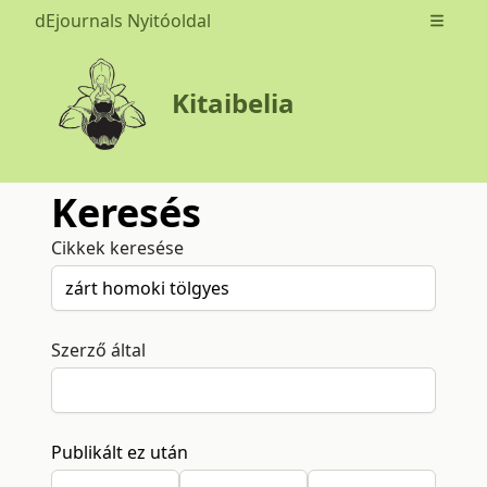
dEjournals Nyitóoldal
Open m
Kitaibelia
Keresés
Cikkek keresése
Szerző által
Publikált ez után