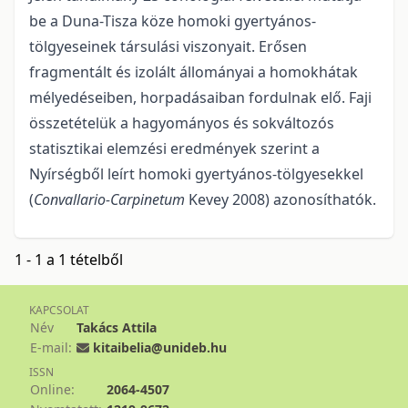
be a Duna-Tisza köze homoki gyer­tyános-
tölgyeseinek társulási viszonyait. Erősen
fragmentált és izolált állományai a homokhátak
mé­lyedéseiben, horpadásaiban fordulnak elő. Faji
összetételük a hagyományos és sokváltozós
statisztikai elemzési eredmények szerint a
Nyírségből leírt homoki gyertyános-tölgyesekkel
(
Convallario-Carpinetum
Kevey 2008) azonosíthatók.
1 - 1 a 1 tételből
KAPCSOLAT
Név
Takács Attila
E-mail:
kitaibelia@unideb.hu
ISSN
Online:
2064-4507