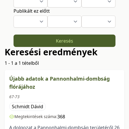
Publikált ez előtt
Keresés
Keresési eredmények
1 - 1 a 1 tételből
Újabb adatok a Pannonhalmi-dombság
flórájához
67-73
Schmidt Dávid
368
Megtekintések száma:
A dolgozat a Pannonhalmi-dombság területéről 26