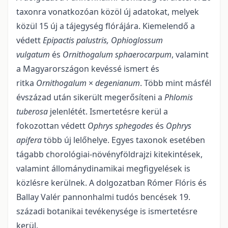
taxonra vonatkozóan közöl új adatokat, melyek
közül 15 új a tájegység flórájára. Kiemelendő a
védett
Epipactis palustris, Ophioglossum
vulgatum
és
Ornithogalum sphaerocarpum
, valamint
a Magyarországon kevéssé ismert és
ritka
Ornithogalum
×
degenianum
. Több mint másfél
évszázad után sikerült megerősíteni a
Phlomis
tuberosa
jelenlétét. Ismertetésre kerül a
fokozottan védett
Ophrys sphegodes
és
Ophrys
apifera
több új lelőhelye. Egyes taxonok esetében
tágabb chorológiai-növényföldrajzi kitekintések,
valamint állománydinamikai megfigyelések is
közlésre kerülnek. A dolgozatban Rómer Flóris és
Ballay Valér pannonhalmi tudós bencések 19.
századi botanikai tevékenysége is ismertetésre
kerül.