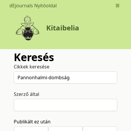
dEjournals Nyitóoldal
Open m
Kitaibelia
Keresés
Cikkek keresése
Szerző által
Publikált ez után