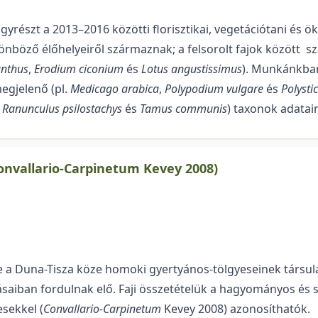
gyrészt a 2013–2016 közötti florisztikai, vegetációtani és ö
lönböző élőhelyeiről származnak; a felsorolt fajok között 
anthus
,
Erodium ciconium
és
Lotus angustissimus
). Munkánkban
megjelenő (pl.
Medicago arabica
,
Polypodium vulgare
és
Polysti
,
Ranunculus psilostachys
és
Tamus communis
) taxonok adatai
onvallario-Carpinetum Kevey 2008)
e a Duna-Tisza köze homoki gyer­tyános-tölgyeseinek társulás
aiban fordulnak elő. Faji összetételük a hagyományos és s
esekkel (
Convallario-Carpinetum
Kevey 2008) azonosíthatók.