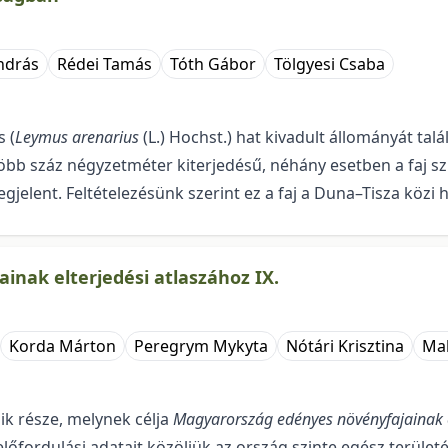
ndrás
Rédei Tamás
Tóth Gábor
Tölgyesi Csaba
 (
Leymus arenarius
(L.) Hochst.) hat kivadult állományát tal
több száz négyzetméter kiterjedésű, néhány esetben a faj s
lent. Feltételezésünk sze­rint ez a faj a Duna–Tisza közi h
nak elterjedési atlaszához IX.
Korda Márton
Peregrym Mykyta
Nótári Krisztina
Mal
ik része, melynek célja
Magyarország edényes növényfajainak e
őfordulási adatait közöljük az ország szinte egész területér