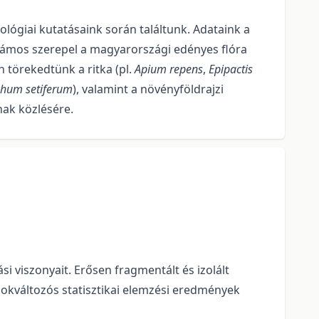
kológiai kutatásaink során találtunk. Adataink a
számos szerepel a magyarországi edényes flóra
 törekedtünk a ritka (pl.
Apium repens
,
Epipactis
chum setiferum
), valamint a növényföldrajzi
nak közlésére.
i viszonyait. Erősen fragmentált és izolált
okváltozós statisztikai elemzési eredmények