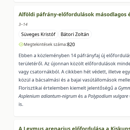
Alföldi páfrány-előfordulások másodlagos 
3–14
Süveges Kristóf
Bátori Zoltán
820
Megtekintések száma:
Ebben a közleményben 14 páfrányfaj új előfordulás
területéről. Az újonnan közölt előfordulások mind
vagy csatornákból. A cikkben hét védett, illetve eg
közül a bácsalmási és a bajai vasútállomások mellett
Florisztikai értelemben kiemelt jelentőségű a
Gymno
Asplenium adiantum-nigrum
és a
Polypodium
vulgare
is.
A Leymus arenarius előfordulása a Kisku