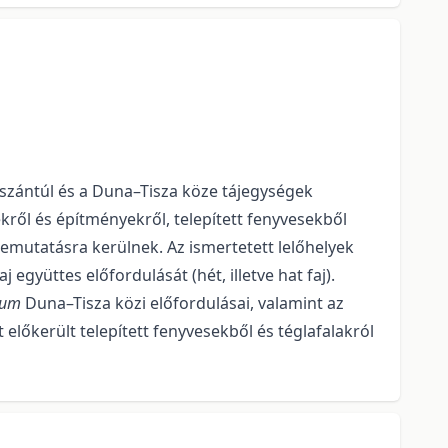
iszántúl és a Duna–Tisza köze tájegységek
kről és építményekről, telepített fenyvesekből
 bemutatásra kerülnek. Az ismertetett lelőhelyek
együttes előfordulását (hét, illetve hat faj).
num
Duna–Tisza közi előfordulásai, valamint az
 előkerült telepített fenyvesekből és téglafalakról