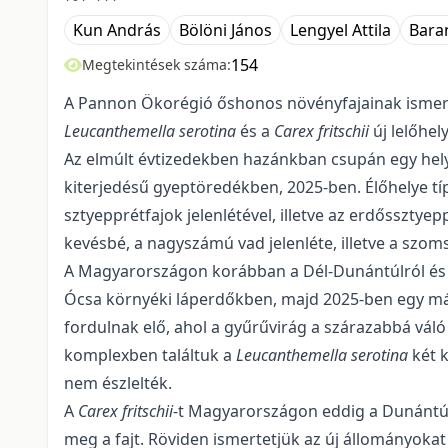
Kun András
Bölöni János
Lengyel Attila
Baran
154
Megtekintések száma:
A Pannon Ökorégió őshonos növényfajainak ismeret
Leucanthemella serotina
és a
Carex fritschii
új lelőhel
Az elmúlt évtizedekben hazánkban csupán egy hel
kiterjedésű gyeptöredékben, 2025-ben. Élőhe­lye típ
sztyepprétfajok jelenlétével, illetve az erdőssztyep
kevésbé, a nagyszámú vad jelenléte, illetve a szo
A Magyarországon korábban a Dél-Dunántúlról és a
Ócsa környéki láperdőkben, majd 2025-ben egy máso
fordulnak elő, ahol a gyűrűvirág a szárazabbá váló
komplexben találtuk a
Leu­canthemella serotina
két 
nem észlelték.
A
C
arex fritschii
-t Magyarországon eddig a Dunántúlró
meg a fajt. Röviden ismertetjük az új állományoka