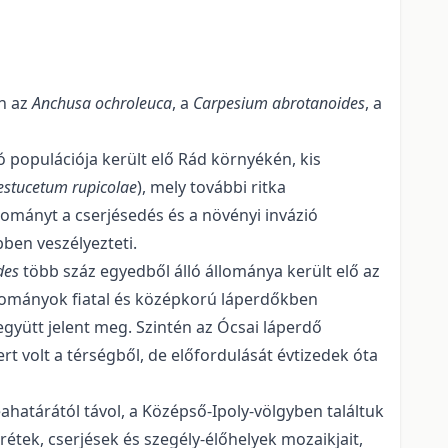
n az
Anchusa ochroleuca
, a
Carpesium abrotanoides
, a
ó populációja került elő Rád környékén, kis
estucetum rupicolae
), mely további ritka
állományt a cserjésedés és a növényi invázió
ben veszélyezteti.
des
több száz egyedből álló állománya került elő az
lományok fiatal és közép­korú láperdőkben
együtt jelent meg. Szintén az Ócsai láperdő
rt volt a térség­ből, de előfordulását évtizedek óta
ahatárától távol, a Középső-Ipoly-völgyben találtuk
étek, cserjések és szegély-élőhelyek mozaikjait,