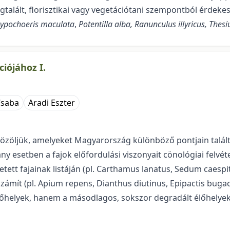
gtalált, florisztikai vagy vege­tációtani szempontból érdek
ypochoeris maculata
,
Potentilla alba, Ranunculus illyricus, Th
iójához I.
Csaba
Aradi Eszter
özöljük, amelyeket Magyarország különböző pontjain találtu
y esetben a fajok előfordulási viszonyait cönológiai felvéte
tett fajainak listáján (pl. Carthamus lanatus, Sedum caespi
számít (pl. Apium repens, Dianthus diutinus, Epipactis bug
lőhelyek, hanem a másodlagos, sokszor degradált élőhelyek (