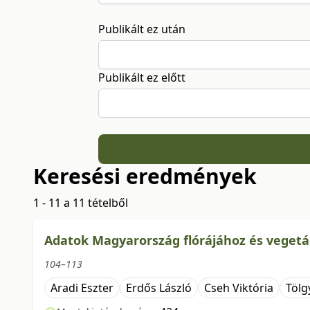
Publikált ez után
Publikált ez előtt
Keresési eredmények
1 - 11 a 11 tételből
Adatok Magyarország flórájához és vegetác
104–113
Aradi Eszter
Erdős László
Cseh Viktória
Tölg