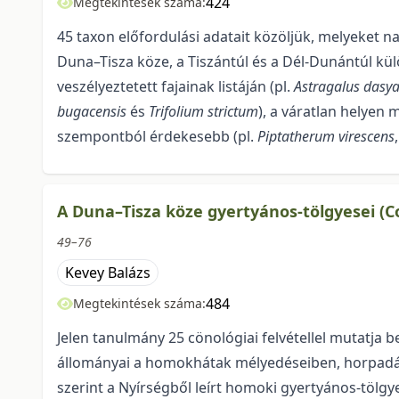
424
Megtekintések száma:
45 taxon előfordulási adatait közöljük, melyeket na
Duna–Tisza köze, a Tiszántúl és a Dél-Dunántúl kü
veszélyeztetett fajainak listáján (pl.
Astragalus dasy
bugacensis
és
Trifolium strictum
), a váratlan helyen 
szempontból érdekesebb (pl.
Piptatherum virescens
A Duna–Tisza köze gyertyános-tölgyesei (C
49–76
Kevey Balázs
484
Megtekintések száma:
Jelen tanulmány 25 cönológiai felvétellel mutatja b
állományai a homokhátak mé­lyedéseiben, horpadás
szerint a Nyírségből leírt homoki gyertyános-tölgy