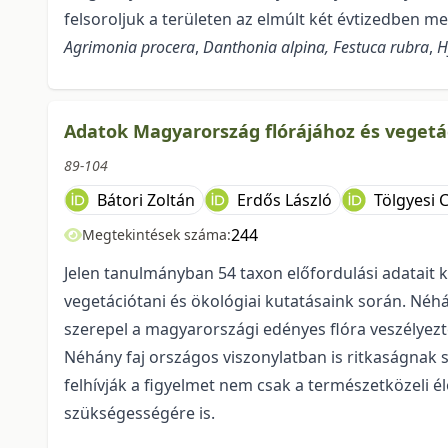
felsoroljuk a területen az elmúlt két évtizedben me
Agrimonia procera
,
Danthonia alpina, Festuca rubra
,
H
Adatok Magyarország flórájához és vegetác
89-104
Bátori Zoltán
Erdős László
Tölgyesi 
244
Megtekintések száma:
Jelen tanulmányban 54 taxon előfordulási adatait k
vegetációtani és ökológiai kutatásaink során. Néhán
szerepel a magyarországi edényes flóra veszélyezte
Néhány faj országos viszonylatban is ritkaságnak 
felhívják a figyelmet nem csak a természetközeli é
szükségességére is.