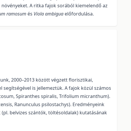
es növényeket. A ritka fajok sorából kiemelendő az
esium ramosum
és
Viola ambigua
előfordulása.
nk, 2000–2013 között végzett florisztikai,
l segítségével is jellemeztük. A fajok közül számos
tosum, Spiranthes spiralis, Trifolium micranthum).
acensis, Ranunculus psilostachys). Eredményeink
pl. belvizes szántók, töltésoldalak) kutatásának