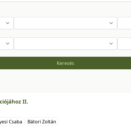
Keresés
iójához II.
yesi Csaba
Bátori Zoltán