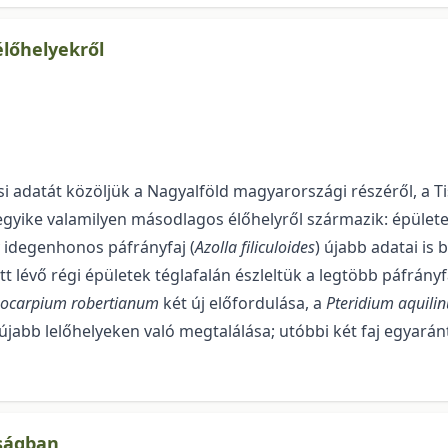
élőhelyekről
i adatát közöljük a Nagyalföld magyarországi részéről, a T
egyike valamilyen másodlagos élőhelyről származik: épülete
y idegenhonos páfrányfaj (
Azolla filiculoides
) újabb adatai is
 lévő régi épületek téglafalán észleltük a legtöbb páfrányfaj 
carpium roberti­anum
két új előfordulása, a
Pteridium aquili
újabb lelőhelyeken való megtalálása; utóbbi két faj egyaránt
nságban