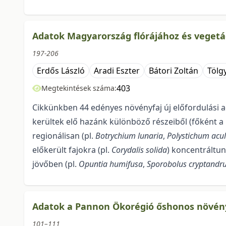
Adatok Magyarország flórájához és vegetác
197-206
Erdős László
Aradi Eszter
Bátori Zoltán
Tölg
403
Megtekintések száma:
Cikkünkben 44 edényes növényfaj új előfordulási ad
kerültek elő hazánk kü­lönböző részeiből (főként a 
regionálisan (pl.
Botrychium lunaria
,
Polystichum acu
előkerült fajokra (pl.
Corydalis solida
) koncentráltun
jövőben (pl.
Opuntia humifusa
,
Sporobolus cryptandr
Adatok a Pannon Ökorégió őshonos növényf
101–111