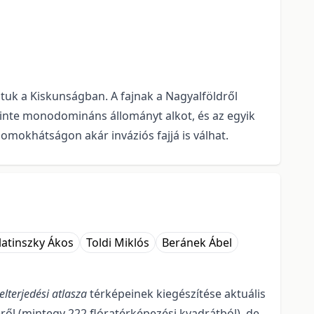
áltuk a Kiskunságban. A fajnak a Nagyalföldről
zinte monodomináns állo­mányt alkot, és az egyik
omokhátságon akár inváziós fajjá is válhat.
atinszky Ákos
Toldi Miklós
Beránek Ábel
lterjedési atlasza
térképeinek kiegészítése aktuális
ől (mintegy 222 fló­ra­tér­képezési kvadrátból), de