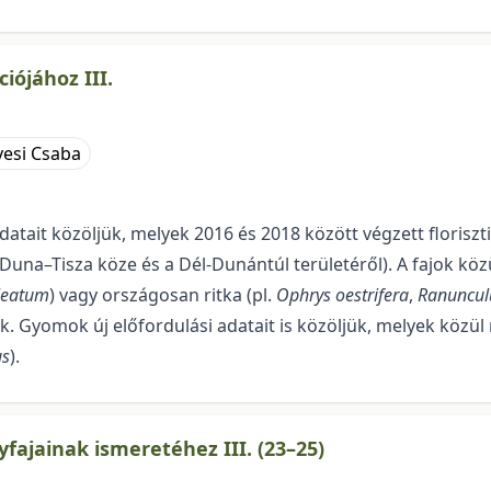
iójához III.
yesi Csaba
atait közöljük, melyek 2016 és 2018 között végzett floriszti
Duna–Tisza köze és a Dél-Dunántúl területéről). A fajok közü
leatum
) vagy országosan ritka (pl.
Ophrys oestrifera
,
Ranunculu
k. Gyomok új előfordulási adatait is közöljük, me­lyek közü
us
).
ajainak ismeretéhez III. (23–25)