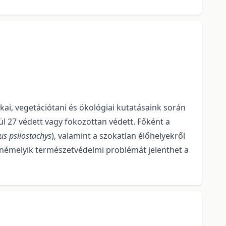
kai, vegetációtani és ökológiai kutatásaink során
l 27 védett vagy fokozot­tan védett. Főként a
s psilostachys
), valamint a szokatlan élőhelyekről
l némelyik ter­mészetvédelmi problémát jelenthet a