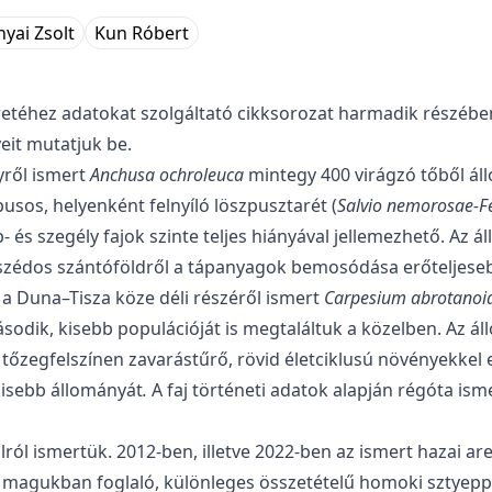
yai Zsolt
Kun Róbert
éhez adatokat szolgáltató cikkso­ro­zat harmadik részébe
yeit mutatjuk be.
yről ismert
Anchusa ochroleuca
mintegy 400 virág­zó tőből áll
usos, helyenként felnyíló löszpusztarét (
Salvio nemorosae-F
p- és szegély fajok szinte teljes hiányával jel­lemezhető. Az 
mszédos szántóföldről a tápanyagok bemosódása erőteljeseb
 Duna–Tisza köze déli részéről ismert
Carpesium abrotanoi
dik, kisebb populációját is megtaláltuk a közelben. Az ál
 tőzegfelszínen zavarástűrő, rö­vid életciklusú növényekkel 
kisebb állományát
.
A faj történeti adatok alapján régóta isme
l ismertük. 2012-ben, illetve 2022-ben az is­mert hazai are
t magukban foglaló, különleges összetételű homoki sztyeppr