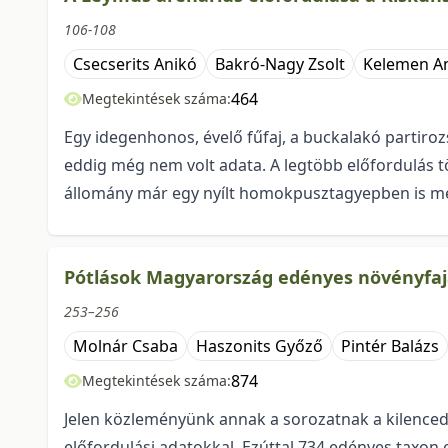
106-108
Csecserits Anikó
Bakró-Nagy Zsolt
Kelemen A
464
Megtekintések száma:
Egy idegenhonos, évelő fűfaj, a buckalakó partirozs
eddig még nem volt adata. A leg­több előfordulás 
állomány már egy nyílt homokpusztagyepben is megje
Pótlások Magyarország edényes növényfajai
253–256
Molnár Csaba
Haszonits Győző
Pintér Balázs
874
Megtekintések száma:
Jelen közleményünk annak a sorozatnak a kilenced
előfordulási adatokkal. Ezúttal 734 edényes taxon el