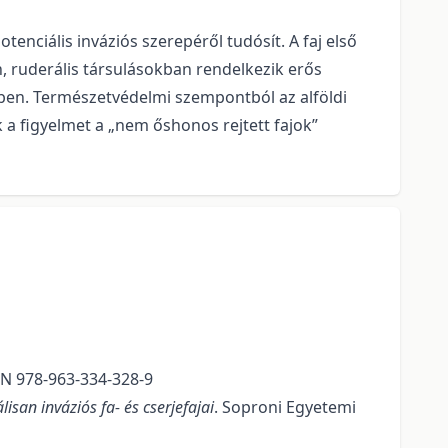
nciális inváziós szerepéről tudósít. A faj első
, ruderális társulásokban rendelkezik erős
en. Természetvédelmi szempontból az alföldi
 a figyelmet a „nem őshonos rejtett fajok”
BN 978-963-334-328-9
isan inváziós fa- és cserjefajai
. Soproni Egyetemi