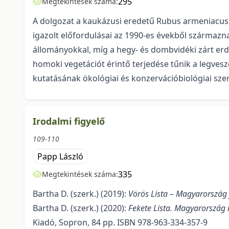
295
Megtekintések száma:
A dolgozat a kaukázusi eredetű Rubus armeniacus ma
igazolt előfordulásai az 1990-es évekből származ
állományokkal, míg a hegy- és dombvidéki zárt e
homoki vegetációt érintő terjedése tűnik a legves
kutatásának ökológiai és konzervációbiológiai sze
Irodalmi figyelő
109-110
Papp László
335
Megtekintések száma:
Bartha D. (szerk.) (2019):
Vörös Lista – Magyarország f
Bartha D. (szerk.) (2020):
Fekete Lista. Magyarország i
Kiadó, Sopron, 84 pp. ISBN 978-963-334-357-9