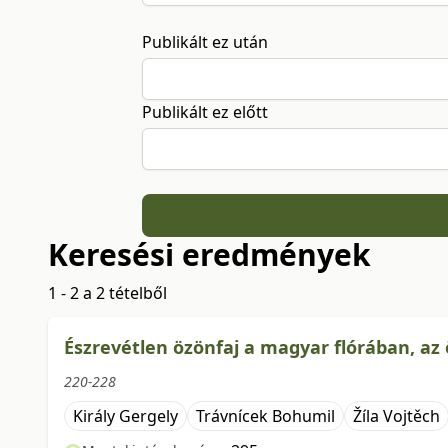
Publikált ez után
Publikált ez előtt
Keresési eredmények
1 - 2 a 2 tételből
Észrevétlen özönfaj a magyar flórában, a
220-228
Király Gergely
Trávnícek Bohumil
Žíla Vojtěch