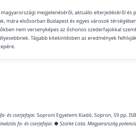
gyarországi megjelenéséről, aktuális elterjedéséről és pote
nak, mára elsősorban Budapest és egyes városok térségében
rdőkben nem versenyképes az őshonos szederfajokkal szemb
zélyesebbnek. Tágabb kitekintésben az eredmények felhívják
repére.
a- és cserjefajai
. Soproni Egyetemi Kiadó, Sopron, 59 pp. IS
nváziós fa- és cserjefajai
. ●
Szürke Lista. Magyarország potenciál