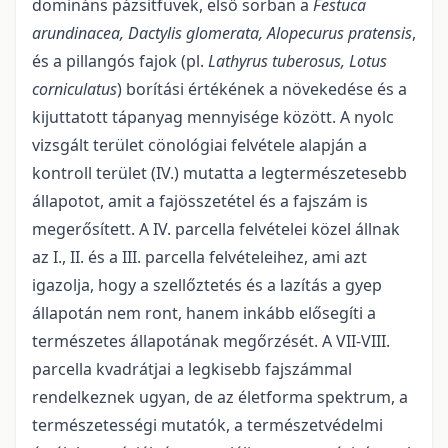
domináns pázsitfüvek, első sorban a
Festuca
arundinacea, Dactylis glomerata, Alopecurus pratensis
,
és a pillangós fajok (pl.
Lathyrus tuberosus, Lotus
corniculatus
) borítási értékének a növekedése és a
kijuttatott tápanyag mennyisége között. A nyolc
vizsgált terület cönológiai felvétele alapján a
kontroll terület (IV.) mutatta a legtermészetesebb
állapotot, amit a fajösszetétel és a fajszám is
megerősített. A IV. parcella felvételei közel állnak
az I., II. és a III. parcella felvételeihez, ami azt
igazolja, hogy a szellőztetés és a lazítás a gyep
állapotán nem ront, hanem inkább elősegíti a
természetes állapotának megőrzését. A VII-VIII.
parcella kvadrátjai a legkisebb fajszámmal
rendelkeznek ugyan, de az életforma spektrum, a
természetességi mutatók, a természetvédelmi