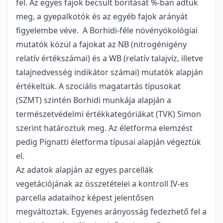
fel. Az egyes fajok becsült borítását %-ban adtuk
meg, a gyepalkotók és az egyéb fajok arányát
figyelembe véve. A Borhidi-féle növényökológiai
mutatók közül a fajokat az NB (nitrogénigény
relatív értékszámai) és a WB (relatív talajvíz, illetve
talajnedvesség indikátor számai) mutatók alapján
értékeltük. A szociális magatartás típusokat
(SZMT) szintén Borhidi munkája alapján a
természetvédelmi értékkategóriákat (TVK) Simon
szerint határoztuk meg. Az életforma elemzést
pedig Pignatti életforma típusai alapján végeztük
el.
Az adatok alapján az egyes parcellák
vegetációjának az összetételei a kontroll IV-es
parcella adataihoz képest jelentősen
megváltoztak. Egyenes arányosság fedezhető fel a