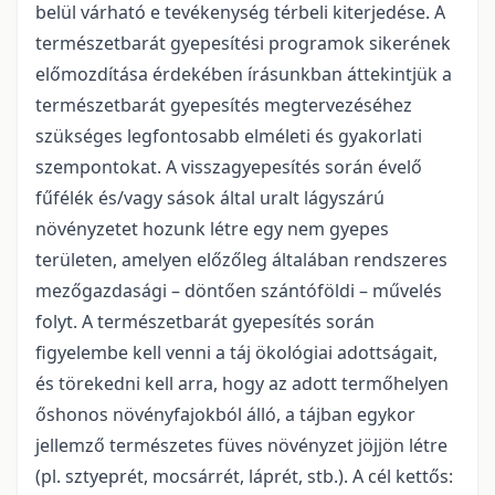
belül várható e tevékenység térbeli kiterjedése. A
természetbarát gyepesítési programok sikerének
előmozdítása érdekében írásunkban áttekintjük a
természetbarát gyepesítés megtervezéséhez
szükséges legfontosabb elméleti és gyakorlati
szempontokat. A visszagyepesítés során évelő
fűfélék és/vagy sások által uralt lágyszárú
növényzetet hozunk létre egy nem gyepes
területen, amelyen előzőleg általában rendszeres
mezőgazdasági – döntően szántóföldi – művelés
folyt. A természetbarát gyepesítés során
figyelembe kell venni a táj ökológiai adottságait,
és törekedni kell arra, hogy az adott termőhelyen
őshonos növényfajokból álló, a tájban egykor
jellemző természetes füves növényzet jöjjön létre
(pl. sztyeprét, mocsárrét, láprét, stb.). A cél kettős: