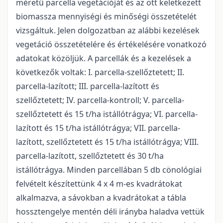
méretű parcella vegetációját és az ott keletkezett
biomassza mennyiségi és minőségi összetételét
vizsgáltuk. Jelen dolgozatban az alábbi kezelések
vegetáció összetételére és értékelésére vonatkozó
adatokat közöljük. A parcellák és a kezelések a
következők voltak: I. parcella-szellőztetett; II.
parcella-lazított; III. parcella-lazított és
szellőztetett; IV. parcella-kontroll; V. parcella-
szellőztetett és 15 t/ha istállótrágya; VI. parcella-
lazított és 15 t/ha istállótrágya; VII. parcella-
lazított, szellőztetett és 15 t/ha istállótrágya; VIII.
parcella-lazított, szellőztetett és 30 t/ha
istállótrágya. Minden parcellában 5 db cönológiai
felvételt készítettünk 4 x 4 m-es kvadrátokat
alkalmazva, a sávokban a kvadrátokat a tábla
hossztengelye mentén déli irányba haladva vettük