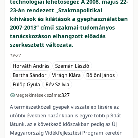
technológiai lehetőségei: A 2008. május 22-
23-án rendezett „Szakmapolitikai
kihívások és kilátások a gyephasználatban
2007-2013” című szakmai-tudományos
tanácskozáson elhangzott előadás
szerkesztett változata.
19-27
Horváth András
Szemán László
Bartha Sándor
Virágh Klára
Bölöni János
Fülöp Gyula
Rév Szilvia
327
Megtekintések száma:
A természetközeli gyepek visszatelepítésére az
utóbbi években hazánkban is egyre több példát
látunk, az elkövetkező időszakban pedig az Új
Magyarország Vidékfejlesztési Program keretén