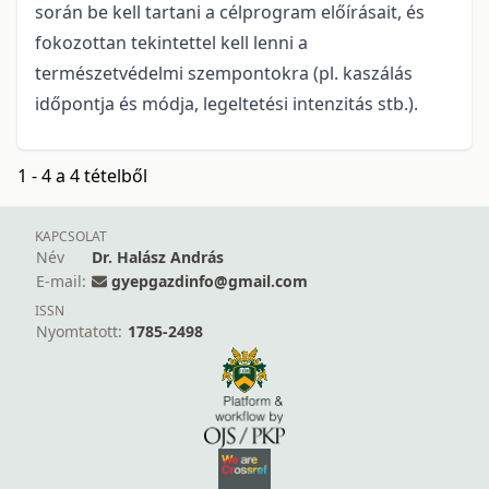
során be kell tartani a célprogram előírásait, és
fokozottan tekintettel kell lenni a
természetvédelmi szempontokra (pl. kaszálás
időpontja és módja, legeltetési intenzitás stb.).
1 - 4 a 4 tételből
KAPCSOLAT
Név
Dr. Halász András
E-mail:
gyepgazdinfo@gmail.com
ISSN
Nyomtatott:
1785-2498