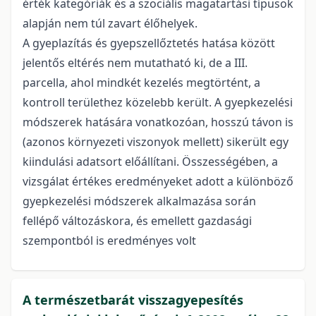
érték kategóriák és a szociális magatartási típusok
alapján nem túl zavart élőhelyek.
A gyeplazítás és gyepszellőztetés hatása között
jelentős eltérés nem mutatható ki, de a III.
parcella, ahol mindkét kezelés megtörtént, a
kontroll területhez közelebb került. A gyepkezelési
módszerek hatására vonatkozóan, hosszú távon is
(azonos környezeti viszonyok mellett) sikerült egy
kiindulási adatsort előállítani. Összességében, a
vizsgálat értékes eredményeket adott a különböző
gyepkezelési módszerek alkalmazása során
fellépő változáskora, és emellett gazdasági
szempontból is eredményes volt
A természetbarát visszagyepesítés