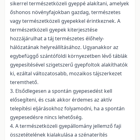
sikerrel természetközeli gyeppé alakítani, amelyek
őshonos növényfajokban gazdag, természetes
vagy természetközeli gyepekkel érintkeznek. A
természetközeli gyepek kiterjesztése
hozzájárulhat a táj természetes élőhely-
hálózatának helyreállításához. Ugyanakkor az
egybefüggő szántóföldi környezetben lévő táblák
gyepesítésével szigetszerű gyepfoltok alakíthatók
ki, ezáltal változatosabb, mozaikos tájszerkezet
teremthető.
3. Elsődlegesen a spontán gyepesedést kell
elősegíteni, és csak akkor érdemes az aktív
telepítési eljárásokhoz folyamodni, ha a spontán
gyepesedésre nincs lehetőség.
4. A természetközeli gyepállomány jellemző faji
összetételének kialakulása a szénaterítés