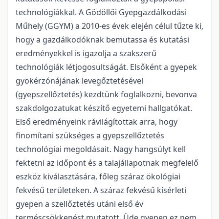
technológiákkal. A Gödöllői Gyepgazdálkodási
Műhely (GGYM) a 2010-es évek elején célul tűzte ki,
hogy a gazdálkodóknak bemutassa és kutatási
eredményekkel is igazolja a szakszerű
technológiák létjogosultságát. Elsőként a gyepek
gyökérzónájának levegőztetésével
(gyepszellőztetés) kezdtünk foglalkozni, bevonva
szakdolgozatukat készítő egyetemi hallgatókat.
Első eredményeink rávilágítottak arra, hogy
finomítani szükséges a gyepszellőztetés
technológiai megoldásait. Nagy hangsúlyt kell
fektetni az időpont és a talajállapotnak megfelelő
eszköz kiválasztására, főleg száraz ökológiai
fekvésű területeken. A száraz fekvésű kísérleti
gyepen a szellőztetés utáni első év
terméscsökkenést mutatott. Üde gyepen ez nem