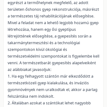
egyrészt a termőhelynek megfelelő, az adott
területen őshonos gyep rekonstrukciója, másrészt
a természetes táj rehabilitációjának elősegítése.
Mivel a feladat nem a lehető legjobb hozamú gyep
létrehozása, hanem egy ősi gyeptípus
létrejöttének elősegítése, a gyepesítés során a
takarmánytermesztési és a technológiai
szempontokon kívül ökológiai és
természetvédelmi szempontokat is figyelembe kell
venni. A természetbarát gyepesítés alapelveiként
az alábbiakat javasoljuk:
1. Ha egy felhagyott szántón már elkezdődött a
természetközeli gyep kialakulása, és inváziós
gyomnövények nem uralkodtak el, akkor a parlag
felszántása nem indokolt.
2. Általában azokat a szántókat lehet nagyobb