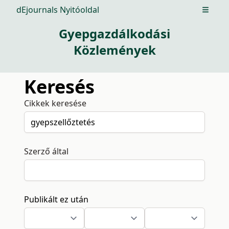
dEjournals Nyitóoldal
Open m
Gyepgazdálkodási
Közlemények
Keresés
Cikkek keresése
Szerző által
Publikált ez után