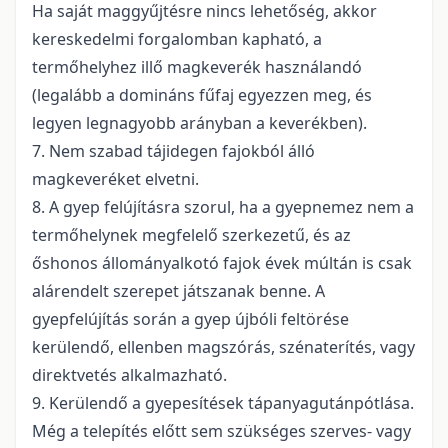
Ha saját maggyűjtésre nincs lehetőség, akkor
kereskedelmi forgalomban kapható, a
termőhelyhez illő magkeverék használandó
(legalább a domináns fűfaj egyezzen meg, és
legyen legnagyobb arányban a keverékben).
7. Nem szabad tájidegen fajokból álló
magkeveréket elvetni.
8. A gyep felújításra szorul, ha a gyepnemez nem a
termőhelynek megfelelő szerkezetű, és az
őshonos állományalkotó fajok évek múltán is csak
alárendelt szerepet játszanak benne. A
gyepfelújítás során a gyep újbóli feltörése
kerülendő, ellenben magszórás, szénaterítés, vagy
direktvetés alkalmazható.
9. Kerülendő a gyepesítések tápanyagutánpótlása.
Még a telepítés előtt sem szükséges szerves- vagy