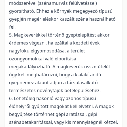
módszerével (szénamurvás felülvetéssel)
gyorsítható. Ehhez a környék megegyező típusú
gyepjén magérleléskor kaszált széna használható
fel.
5. Magkeverékkel történő gyeptelepítést akkor
érdemes végezni, ha ezáltal a kezdeti évek
nagyfokú elgyomosodása, a terület
özöngyomokkal való elborítása
megakadályozható. A magkeverék összetételét
úgy kell meghatározni, hogy a kialakítandó
gyepnemez alapot adjon a társulásalkotó
természetes növényfajok betelepüléséhez.
6. Lehetőleg hasonló vagy azonos típusú
élőhelyről gyűjtött magokat kell elvetni. A magok
begyűjtése történhet gépi aratással, gépi
szénabetakarítással, vagy kis mennyiségnél kézzel.