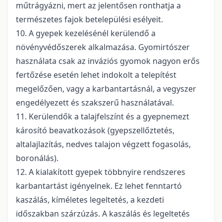
műtrágyázni, mert az jelentősen ronthatja a
természetes fajok betelepülési esélyeit.
10. A gyepek kezelésénél kerülendő a
növényvédőszerek alkalmazása. Gyomirtószer
használata csak az inváziós gyomok nagyon erős
fertőzése esetén lehet indokolt a telepítést
megelőzően, vagy a karbantartásnál, a vegyszer
engedélyezett és szakszerű használatával.
11. Kerülendők a talajfelszínt és a gyepnemezt
károsító beavatkozások (gyepszellőztetés,
altalajlazítás, nedves talajon végzett fogasolás,
boronálás).
12. A kialakított gyepek többnyire rendszeres
karbantartást igényelnek. Ez lehet fenntartó
kaszálás, kíméletes legeltetés, a kezdeti
időszakban szárzúzás. A kaszálás és legeltetés