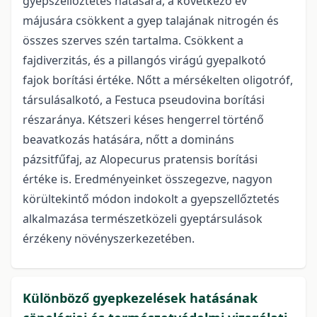
gyepszellőztetés hatására, a következő év
májusára csökkent a gyep talajának nitrogén és
összes szerves szén tartalma. Csökkent a
fajdiverzitás, és a pillangós virágú gyepalkotó
fajok borítási értéke. Nőtt a mérsékelten oligotróf,
társulásalkotó, a Festuca pseudovina borítási
részaránya. Kétszeri késes hengerrel történő
beavatkozás hatására, nőtt a domináns
pázsitfűfaj, az Alopecurus pratensis borítási
értéke is. Eredményeinket összegezve, nagyon
körültekintő módon indokolt a gyepszellőztetés
alkalmazása természetközeli gyeptársulások
érzékeny növényszerkezetében.
Különböző gyepkezelések hatásának