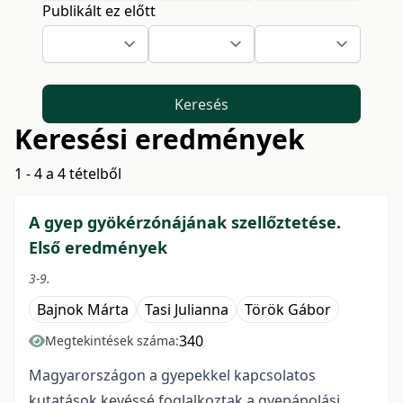
Publikált ez előtt
Keresés
Keresési eredmények
1 - 4 a 4 tételből
A gyep gyökérzónájának szellőztetése.
Első eredmények
3-9.
Bajnok Márta
Tasi Julianna
Török Gábor
340
Megtekintések száma:
Magyarországon a gyepekkel kapcsolatos
kutatások kevéssé foglalkoztak a gyepápolási