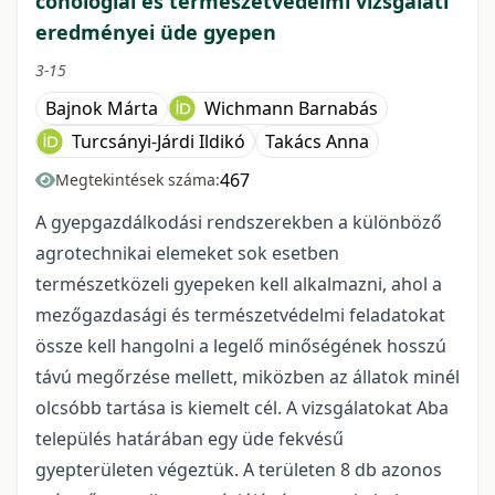
cönológiai és természetvédelmi vizsgálati
eredményei üde gyepen
3-15
Bajnok Márta
Wichmann Barnabás
Turcsányi-Járdi Ildikó
Takács Anna
467
Megtekintések száma:
A gyepgazdálkodási rendszerekben a különböző
agrotechnikai elemeket sok esetben
természetközeli gyepeken kell alkalmazni, ahol a
mezőgazdasági és természetvédelmi feladatokat
össze kell hangolni a legelő minőségének hosszú
távú megőrzése mellett, miközben az állatok minél
olcsóbb tartása is kiemelt cél. A vizsgálatokat Aba
település határában egy üde fekvésű
gyepterületen végeztük. A területen 8 db azonos