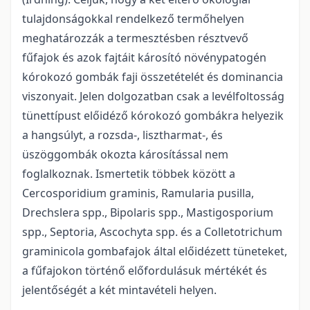
tulajdonságokkal rendelkező termőhelyen
meghatározzák a termesztésben résztvevő
fűfajok és azok fajtáit károsító növénypatogén
kórokozó gombák faji összetételét és dominancia
viszonyait. Jelen dolgozatban csak a levélfoltosság
tünettípust előidéző kórokozó gombákra helyezik
a hangsúlyt, a rozsda-, lisztharmat-, és
üszöggombák okozta károsítással nem
foglalkoznak. Ismertetik többek között a
Cercosporidium graminis, Ramularia pusilla,
Drechslera spp., Bipolaris spp., Mastigosporium
spp., Septoria, Ascochyta spp. és a Colletotrichum
graminicola gombafajok által előidézett tüneteket,
a fűfajokon történő előfordulásuk mértékét és
jelentőségét a két mintavételi helyen.