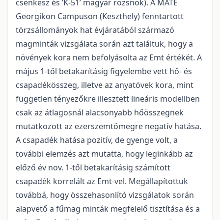
csenkesz és ’K-51’ magyar rozsnok). A MATE
Georgikon Campuson (Keszthely) fenntartott
törzsállományok hat évjáratából származó
magminták vizsgálata során azt találtuk, hogy a
növények kora nem befolyásolta az Emt értékét. A
május 1-től betakarításig figyelembe vett hő- és
csapadékösszeg, illetve az anyatövek kora, mint
független tényezőkre illesztett lineáris modellben
csak az átlagosnál alacsonyabb hőösszegnek
mutatkozott az ezerszemtömegre negatív hatása.
A csapadék hatása pozitív, de gyenge volt, a
további elemzés azt mutatta, hogy leginkább az
előző év nov. 1-től betakarításig számított
csapadék korrelált az Emt-vel. Megállapítottuk
továbbá, hogy összehasonlító vizsgálatok során
alapvető a fűmag minták megfelelő tisztítása és a