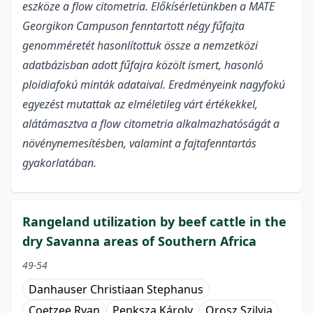
eszköze a flow citometria. Előkísérletünkben a MATE
Georgikon Campuson fenntartott négy fűfajta
genomméretét hasonlítottuk össze a nemzetközi
adatbázisban adott fűfajra közölt ismert, hasonló
ploidiafokú minták adataival. Eredményeink nagyfokú
egyezést mutattak az elméletileg várt értékekkel,
alátámasztva a flow citometria alkalmazhatóságát a
növénynemesítésben, valamint a fajtafenntartás
gyakorlatában.
Rangeland utilization by beef cattle in the
dry Savanna areas of Southern Africa
49-54
Danhauser Christiaan Stephanus
Coetzee Ryan
Penksza Károly
Orosz Szilvia