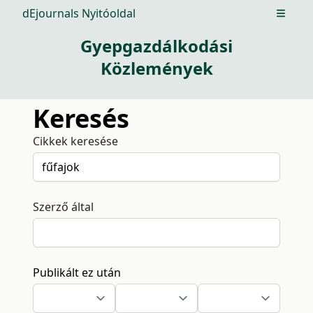
dEjournals Nyitóoldal
Open m
Gyepgazdálkodási
Közlemények
Keresés
Cikkek keresése
Szerző által
Publikált ez után