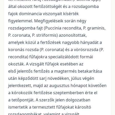
által okozott fertőzöttségét és a rozsdagomba
fajok dominancia viszonyait kísérték
figyelemmel. Megfigyeléseik során négy
rozsdagomba fajt (Puccinia recondita, P. graminis,
P. coronata, P. striiformis) azonosítottak,
amelyek közül a fertőzések nagyobb hányadát a
koronás rozsda (P. coronata) és a vörösrozsda (P.
recondita) fűfajokra specializálódott formái
okozták. A vizsgált fűfajok esetében az
első jelentős fertőzés a magtermés betakarítása
után képződött sarj növedéken, július végén
jelentkezett, majd az augusztus hónapot követően
a kórokozók fertőzése szeptemberben érte el
a tetőpontját. A szerzők jelen dolgozatban
ismertetik a termesztett fűfajokat károsító
rozsdagombákat, valamint a vizsgált