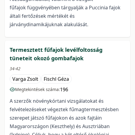
fűfajok függvényében tárgyalják a Puccinia fajok
általi fertőzések mértékét és
járványdinamikájuknak alakulását.
Termesztett fűfajok levélfoltosság
tüneteit okozó gombafajok
34-42
Varga Zsolt
Fischl Géza
196
Megtekintések száma:
A szerzők növénykórtani vizsgálatokat és
felvételezéseket végeztek fűmagtermesztésben
szerepet játszó fűfajokon és azok fajtáin
Magyarországon (Keszthely) és Ausztriában
(Irdning). Céljuk, hogy a két eltérő ökológiai