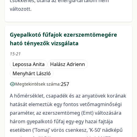
csökkenés, utána az energia-tartalom nem
változott.
Gyepalkotó fűfajok ezerszemtömegére
ható tényezők vizsgálata
15-21
Lepossa Anita
Halász Adrienn
Menyhárt László
257
Megtekintések száma:
A hőmérséklet, csapadék és az anyatövek korának
hatását elemeztük egy fontos vetőmagminőségi
paraméter, az ezerszemtömeg (Emt) változására
három gyepalkotó fűfaj egy-egy hazai fajtája
esetében (’Tomaj’ vörös csenkesz, ’K-50’ nádképű