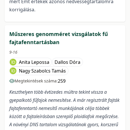
mért Emt értékek azonos nedvességtartalomra
korrigálása.
Műszeres genomméret vizsgálatok fű
fajtafenntartásban
9-16
Anita Lepossa
Dallos Dóra
Nagy Szabolcs Tamás
259
Megtekintések száma:
Keszthelyen több évtizedes múltra tekint vissza a
gyepalkotó fűfajok nemesítése. A már regisztrált fajták
fajtafenntartó nemesítő munkájának célja többek
között a fajtaleírásban szereplő ploidiafok megőrzése.
A növényi DNS tartalom vizsgálatának gyors, korszerű