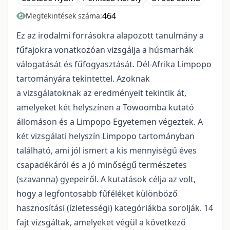
464
Megtekintések száma:
Ez az irodalmi forrásokra alapozott tanulmány a
fűfajokra vonatkozóan vizsgálja a húsmarhák
válogatását és fűfogyasztását. Dél-Afrika Limpopo
tartományára tekintettel. Azoknak
a vizsgálatoknak az eredményeit tekintik át,
amelyeket két helyszínen a Towoomba kutató
állomáson és a Limpopo Egyetemen végeztek. A
két vizsgálati helyszín Limpopo tartományban
található, ami jól ismert a kis mennyiségű éves
csapadékáról és a jó minőségű természetes
(szavanna) gyepeiről. A kutatások célja az volt,
hogy a legfontosabb fűféléket különböző
hasznosítási (ízletességi) kategóriákba sorolják. 14
fajt vizsgáltak, amelyeket végül a következő