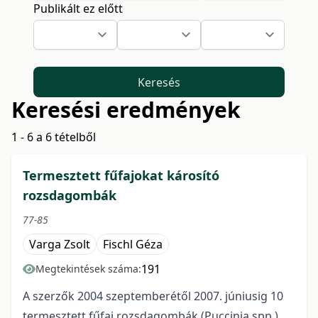
Publikált ez előtt
Keresés
Keresési eredmények
1 - 6 a 6 tételből
Termesztett fűfajokat károsító
rozsdagombák
77-85
Varga Zsolt
Fischl Géza
191
Megtekintések száma:
A szerzők 2004 szeptemberétől 2007. júniusig 10
termesztett fűfaj rozsdagombák (Puccinia spp.)