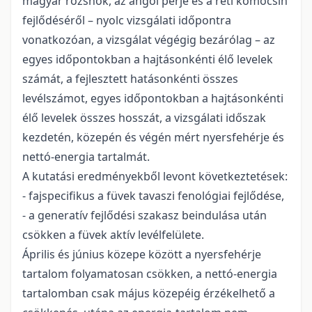
magyar rozsnok, az angol perje és a réti komócsin
fejlődéséről – nyolc vizsgálati időpontra
vonatkozóan, a vizsgálat végégig bezárólag – az
egyes időpontokban a hajtásonkénti élő levelek
számát, a fejlesztett hatásonkénti összes
levélszámot, egyes időpontokban a hajtásonkénti
élő levelek összes hosszát, a vizsgálati időszak
kezdetén, közepén és végén mért nyersfehérje és
nettó-energia tartalmát.
A kutatási eredményekből levont következtetések:
- fajspecifikus a füvek tavaszi fenológiai fejlődése,
- a generatív fejlődési szakasz beindulása után
csökken a füvek aktív levélfelülete.
Április és június közepe között a nyersfehérje
tartalom folyamatosan csökken, a nettó-energia
tartalomban csak május közepéig érzékelhető a