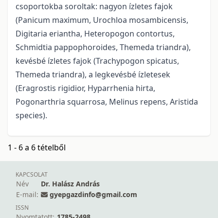
csoportokba soroltak: nagyon ízletes fajok
(Panicum maximum, Urochloa mosambicensis,
Digitaria eriantha, Heteropogon contortus,
Schmidtia pappophoroides, Themeda triandra),
kevésbé ízletes fajok (Trachypogon spicatus,
Themeda triandra), a legkevésbé ízletesek
(Eragrostis rigidior, Hyparrhenia hirta,
Pogonarthria squarrosa, Melinus repens, Aristida
species).
1 - 6 a 6 tételből
KAPCSOLAT
Név
Dr. Halász András
E-mail:
gyepgazdinfo@gmail.com
ISSN
Nyomtatott:
1785-2498