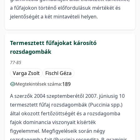
a fűfajokon történő előfordulásuk mértékét és
jelentőségét a két mintavételi helyen.
Termesztett fűfajokat károsító
rozsdagombák
77-85
Varga Zsolt
Fischl Géza
189
Megtekintések száma:
A szerzők 2004 szeptemberétől 2007. júniusig 10
termesztett fűfaj rozsdagombák (Puccinia spp.)
által okozott fertőzöttségét és a rozsdagomba
fajok dominancia viszonyait kísérték
figyelemmel. Megfigyeléseik során négy
rozsdagomba fajt (Puccinia recondita, P. graminis,