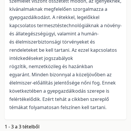
szemlélet viszont összetett módon, az igényeknek,
kívánalmaknak megfelelően szorgalmazza a
gyepgazdálkodást. A rétekkel, legelőkkel
kapcsolatos termesztéstechnológiáknak a növény-
és állategészségügyi, valamint a humán-
és élelmiszerbiztonsági törvényeket és
rendeleteket be kell tartani. Az ezzel kapcsolatos
intézkedéseket jogszabályok
rögzítik, nemzetközileg és hazánkban
egyaránt. Minden bizonnyal a közeljövőben az
élelmiszer-előállítás jelentősége nőni fog. Ennek
következtében a gyepgazdálkodás szerepe is
felértékelődik. Ezért tehát a cikkben szereplő
témákat folyamatosan felszínen kell tartani.
1 - 3 a 3 tételből