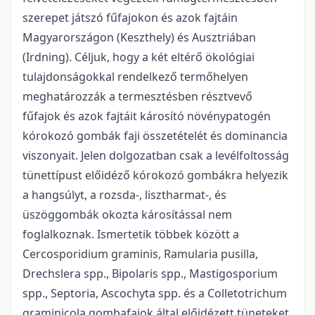
szerepet játszó fűfajokon és azok fajtáin
Magyarországon (Keszthely) és Ausztriában
(Irdning). Céljuk, hogy a két eltérő ökológiai
tulajdonságokkal rendelkező termőhelyen
meghatározzák a termesztésben résztvevő
fűfajok és azok fajtáit károsító növénypatogén
kórokozó gombák faji összetételét és dominancia
viszonyait. Jelen dolgozatban csak a levélfoltosság
tünettípust előidéző kórokozó gombákra helyezik
a hangsúlyt, a rozsda-, lisztharmat-, és
üszöggombák okozta károsítással nem
foglalkoznak. Ismertetik többek között a
Cercosporidium graminis, Ramularia pusilla,
Drechslera spp., Bipolaris spp., Mastigosporium
spp., Septoria, Ascochyta spp. és a Colletotrichum
graminicola gombafajok által előidézett tüneteket,