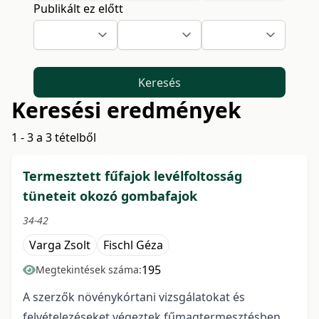
Publikált ez előtt
Keresés
Keresési eredmények
1 - 3 a 3 tételből
Termesztett fűfajok levélfoltosság
tüneteit okozó gombafajok
34-42
Varga Zsolt
Fischl Géza
195
Megtekintések száma:
A szerzők növénykórtani vizsgálatokat és
felvételezéseket végeztek fűmagtermesztésben