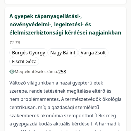
A gyepek tápanyagellátási-,
növényvédelmi-, legeltetési- és
élelmiszerbiztonsági kérdései napjainkban
71-76
Bürgés György
Nagy Bálint
Varga Zsolt
Fischl Géza
258
Megtekintések száma:
Változó világunkban a hazai gyepterületek
szerepe, rendeltetésének megítélése eltérő és
nem problémamentes. A természetvédők ökológia
centrikusan, míg a gazdasági szemléletű
szakemberek ökonómia szempontból ítélik meg
a gyepgazdálkodás aktuális kérdéseit. A harmadik