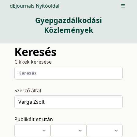
dEjournals Nyitóoldal
Open m
Gyepgazdálkodási
Közlemények
Keresés
Cikkek keresése
Szerző által
Publikált ez után