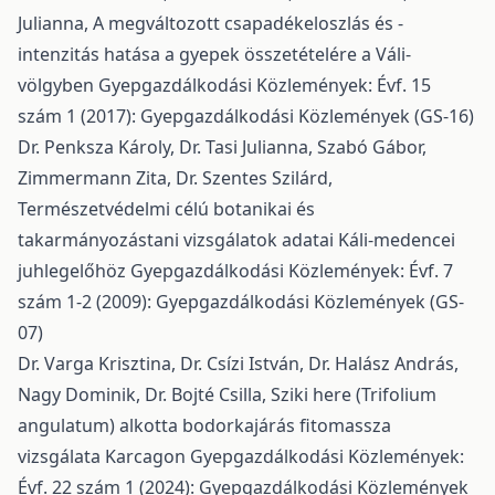
Julianna,
A megváltozott csapadékeloszlás és -
intenzitás hatása a gyepek összetételére a Váli-
völgyben
Gyepgazdálkodási Közlemények: Évf. 15
szám 1 (2017): Gyepgazdálkodási Közlemények (GS-16)
Dr. Penksza Károly, Dr. Tasi Julianna, Szabó Gábor,
Zimmermann Zita, Dr. Szentes Szilárd,
Természetvédelmi célú botanikai és
takarmányozástani vizsgálatok adatai Káli-medencei
juhlegelőhöz
Gyepgazdálkodási Közlemények: Évf. 7
szám 1-2 (2009): Gyepgazdálkodási Közlemények (GS-
07)
Dr. Varga Krisztina, Dr. Csízi István, Dr. Halász András,
Nagy Dominik, Dr. Bojté Csilla,
Sziki here (Trifolium
angulatum) alkotta bodorkajárás fitomassza
vizsgálata Karcagon
Gyepgazdálkodási Közlemények:
Évf. 22 szám 1 (2024): Gyepgazdálkodási Közlemények