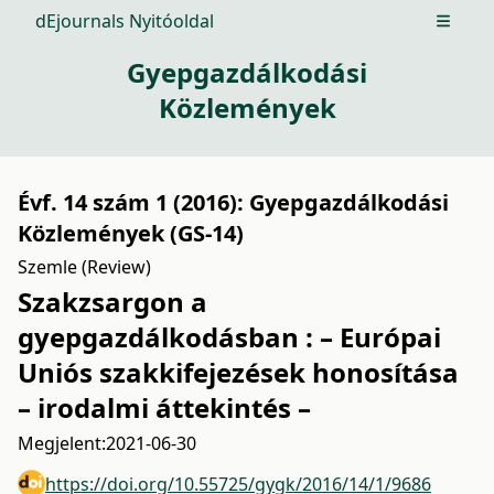
dEjournals Nyitóoldal
Open m
Gyepgazdálkodási
Közlemények
Évf. 14 szám 1 (2016): Gyepgazdálkodási
Közlemények (GS-14)
Szemle (Review)
Szakzsargon a
gyepgazdálkodásban : – Európai
Uniós szakkifejezések honosítása
– irodalmi áttekintés –
Megjelent:
2021-06-30
https://doi.org/10.55725/gygk/2016/14/1/9686