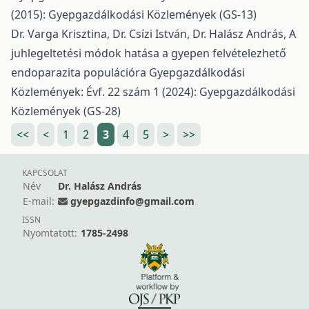
(2015): Gyepgazdálkodási Közlemények (GS-13)
Dr. Varga Krisztina, Dr. Csízi István, Dr. Halász András,
A
juhlegeltetési módok hatása a gyepen felvételezhető
endoparazita populációra
Gyepgazdálkodási
Közlemények: Évf. 22 szám 1 (2024): Gyepgazdálkodási
Közlemények (GS-28)
<<
<
1
2
3
4
5
>
>>
KAPCSOLAT
Név
Dr. Halász András
E-mail:
gyepgazdinfo@gmail.com
ISSN
Nyomtatott:
1785-2498