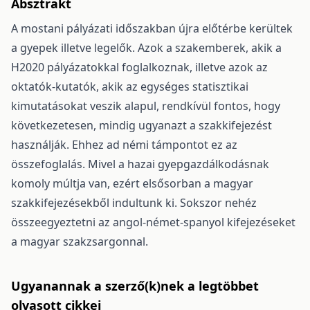
Absztrakt
A mostani pályázati időszakban újra előtérbe kerültek
a gyepek illetve legelők. Azok a szakemberek, akik a
H2020 pályázatokkal foglalkoznak, illetve azok az
oktatók-kutatók, akik az egységes statisztikai
kimutatásokat veszik alapul, rendkívül fontos, hogy
következetesen, mindig ugyanazt a szakkifejezést
használják. Ehhez ad némi támpontot ez az
összefoglalás. Mivel a hazai gyepgazdálkodásnak
komoly múltja van, ezért elsősorban a magyar
szakkifejezésekből indultunk ki. Sokszor nehéz
összeegyeztetni az angol-német-spanyol kifejezéseket
a magyar szakzsargonnal.
Ugyanannak a szerző(k)nek a legtöbbet
olvasott cikkei