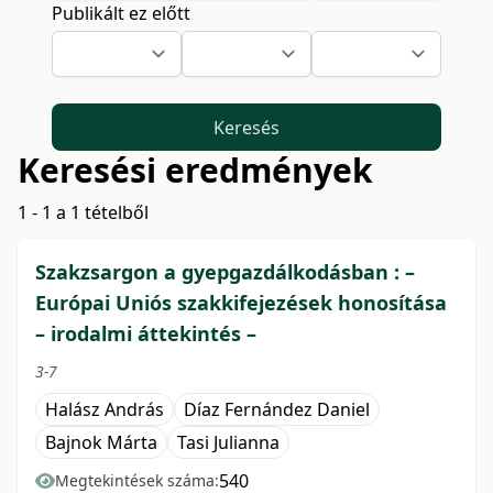
Publikált ez előtt
Keresés
Keresési eredmények
1 - 1 a 1 tételből
Szakzsargon a gyepgazdálkodásban : –
Európai Uniós szakkifejezések honosítása
– irodalmi áttekintés –
3-7
Halász András
Díaz Fernández Daniel
Bajnok Márta
Tasi Julianna
540
Megtekintések száma: