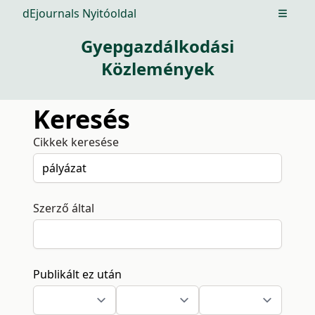
dEjournals Nyitóoldal
Open m
Gyepgazdálkodási
Közlemények
Keresés
Cikkek keresése
Szerző által
Publikált ez után