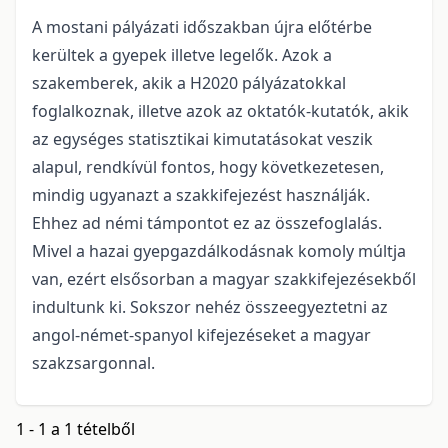
A mostani pályázati időszakban újra előtérbe
kerültek a gyepek illetve legelők. Azok a
szakemberek, akik a H2020 pályázatokkal
foglalkoznak, illetve azok az oktatók-kutatók, akik
az egységes statisztikai kimutatásokat veszik
alapul, rendkívül fontos, hogy következetesen,
mindig ugyanazt a szakkifejezést használják.
Ehhez ad némi támpontot ez az összefoglalás.
Mivel a hazai gyepgazdálkodásnak komoly múltja
van, ezért elsősorban a magyar szakkifejezésekből
indultunk ki. Sokszor nehéz összeegyeztetni az
angol-német-spanyol kifejezéseket a magyar
szakzsargonnal.
1 - 1 a 1 tételből