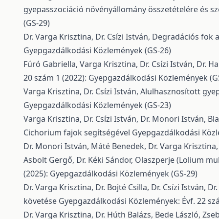
gyepasszociáció növényállomány összetételére és sz
(GS-29)
Dr. Varga Krisztina, Dr. Csízi István,
Degradációs fok 
Gyepgazdálkodási Közlemények (GS-26)
Fúró Gabriella, Varga Krisztina, Dr. Csízi István, Dr. 
20 szám 1 (2022): Gyepgazdálkodási Közlemények (G
Varga Krisztina, Dr. Csízi István,
Alulhasznosított gye
Gyepgazdálkodási Közlemények (GS-23)
Varga Krisztina, Dr. Csízi István, Dr. Monori István, B
Cichorium fajok segítségével
Gyepgazdálkodási Közle
Dr. Monori István, Máté Benedek, Dr. Varga Krisztina, C
Asbolt Gergő, Dr. Kéki Sándor,
Olaszperje (Lolium mu
(2025): Gyepgazdálkodási Közlemények (GS-29)
Dr. Varga Krisztina, Dr. Bojté Csilla, Dr. Csízi István, D
követése
Gyepgazdálkodási Közlemények: Évf. 22 sz
Dr. Varga Krisztina, Dr. Húth Balázs, Bede László, Zse