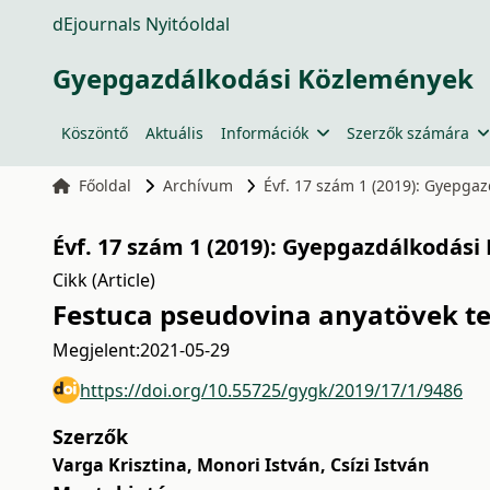
dEjournals Nyitóoldal
Gyepgazdálkodási Közlemények
Köszöntő
Aktuális
Információk
Szerzők számára
Főoldal
Archívum
Évf. 17 szám 1 (2019): Gyepga
Évf. 17 szám 1 (2019): Gyepgazdálkodási
Cikk (Article)
Festuca pseudovina anyatövek t
Megjelent:
2021-05-29
https://doi.org/10.55725/gygk/2019/17/1/9486
Szerzők
Varga Krisztina
,
Monori István
,
Csízi István