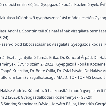
én-dioxid emissziójára
Gyepgazdálkodási Közlemények: Évf
alakulása különböző gyephasznosítási módok esetén
Gyepga
Halász András,
Spontán téli tűz hatásának vizsgálata termész
S-24)
p szén-dioxid kibocsátásának vizsgálata
Gyepgazdálkodási K
lanár Eszter, Jantyikné Tamás Erika, Dr. Könczöl Árpád, Dr. H
mények: Évf. 19 szám 2 (2022): Gyepgazdálkodási Közlemé
sapó Krisztián, Dr. Bojté Csilla, Dr. Csízi István, Dr. Halász
ltiflorum Lam.) vizsgálhatósága MALDI TOF-TOF MS készül
r. Halász András,
Különböző hasznosítási módú gyep eltérő 
ám 2 (2025): Gyepgazdálkodási Közlemények (GS-29)
bő Sándor, Stencinger Dávid, Horváth Bálint, Hegedűs Gergő, Al