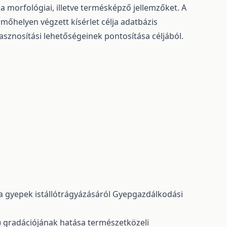
 a morfológiai, illetve termésképző jellemzőket. A
rmőhelyen végzett kísérlet célja adatbázis
asznosítási lehetőségeinek pontosítása céljából.
 a gyepek istállótrágyázásáról
Gyepgazdálkodási
) gradációjának hatása természetközeli