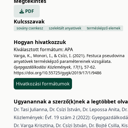
Megtekintés
PDF
Kulcsszavak
sovány csenkesz
szelektált anyatövek
termésképző elemek
Hogyan hivatkozzuk
Kiválasztott formátum:
APA
Varga, K., Monori, I., & Csízi, I. (2021). Festuca pseudovina
anyatövek termésképző paramétereinek vizsgálata.
Gyepgazdálkodási Közlemények
,
17
(1), 57-62.
https://doi.org/10.55725/gygk/2019/17/1/9486
Hivatkozási formátumok
Ugyanannak a szerző(k)nek a legtöbbet olvas
Dr. Tasi Julianna, Dr. Csízi István, Dr. Lepossa Anita, 
Közlemények: Évf. 19 szám 2 (2022): Gyepgazdálkodá
Dr. Varga Krisztina, Dr. Csízi István, Dr. Bojté Csilla, 