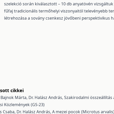
szelekció során kiválasztott – 10 db anyatövén vizsgáltuk
fűfaj tradicionális termőhelyi viszonyaitól televényebb te
létrehozása a sovány csenkesz jövőbeni perspektivikus h
ott cikkei
Dr. Bajnok Márta, Dr. Halász András,
Szakirodalmi összeállítás
si Közlemények (GS-23)
Kiss Csaba, Dr. Halász András,
A mezei pocok (Microtus arvalis