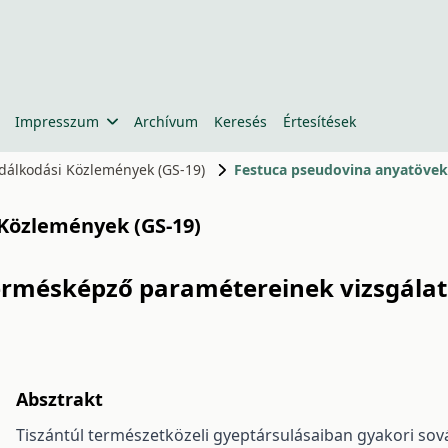
Impresszum
Archívum
Keresés
Értesítések
zdálkodási Közlemények (GS-19)
Festuca pseudovina anyatövek
 Közlemények (GS-19)
ermésképző paramétereinek vizsgála
Absztrakt
Tiszántúl természetközeli gyeptársulásaiban gyakori sov