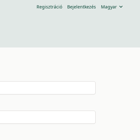
Regisztráció
Bejelentkezés
Magyar