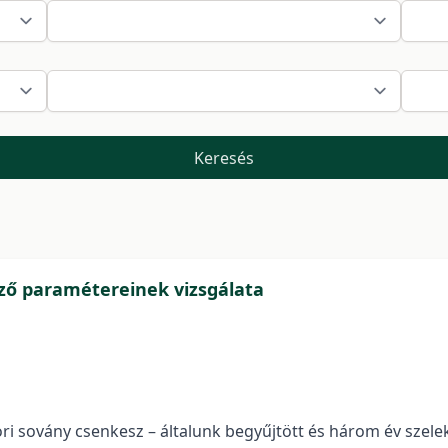
Keresés
ő paramétereinek vizsgálata
ri sovány csenkesz – általunk begyűjtött és három év szelek