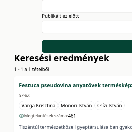
Publikált ez előtt
Keresési eredmények
1 - 1 a 1 tételből
Festuca pseudovina anyatövek termésképz
57-62.
Varga Krisztina
Monori István
Csízi István
461
Megtekintések száma:
Tiszántúl természetközeli gyeptársulásaiban gyako