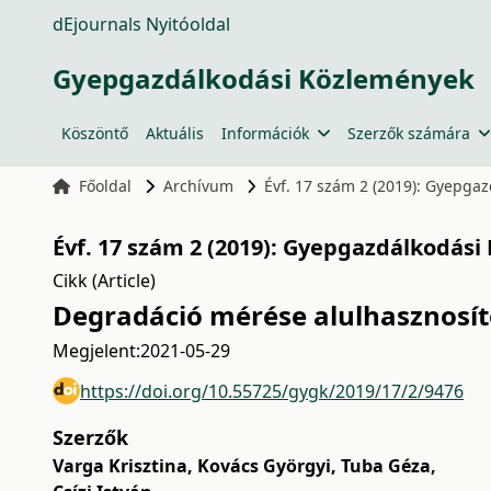
dEjournals Nyitóoldal
Gyepgazdálkodási Közlemények
Köszöntő
Aktuális
Információk
Szerzők számára
Főoldal
Archívum
Évf. 17 szám 2 (2019): Gyepga
Évf. 17 szám 2 (2019): Gyepgazdálkodási
Cikk (Article)
Degradáció mérése alulhasznosít
Megjelent:
2021-05-29
https://doi.org/10.55725/gygk/2019/17/2/9476
Szerzők
Varga Krisztina
,
Kovács Györgyi
,
Tuba Géza
,