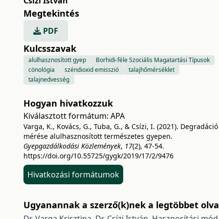
Csízi István
Megtekintés
PDF
Kulcsszavak
alulhasznosított gyep
Borhidi-féle Szociális Magatartási Típusok
cönológia
széndioxid emisszió
talajhőmérséklet
talajnedvesség
Hogyan hivatkozzuk
Kiválasztott formátum:
APA
Varga, K., Kovács, G., Tuba, G., & Csízi, I. (2021). Degradáció
mérése alulhasznosított természetes gyepen.
Gyepgazdálkodási Közlemények
,
17
(2), 47-54.
https://doi.org/10.55725/gygk/2019/17/2/9476
Hivatkozási formátumok
Ugyanannak a szerző(k)nek a legtöbbet olvas
Dr. Varga Krisztina, Dr. Csízi István,
Hasznosítási mód