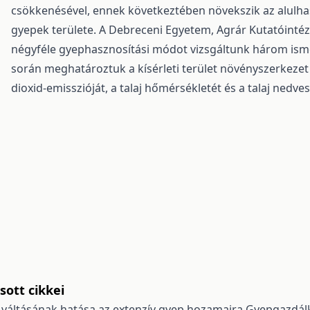
csökkenésével, ennek következtében növekszik az alulhasz
gyepek területe. A Debreceni Egyetem, Agrár Kutatóinté
négyféle gyephasznosítási módot vizsgáltunk három ismét
során meghatároztuk a kísérleti terület növényszerkezet ö
dioxid-emisszióját, a talaj hőmérsékletét és a talaj nedve
ott cikkei
 váltásának hatása az extenzív gyep hozamaira
Gyepgazdálk