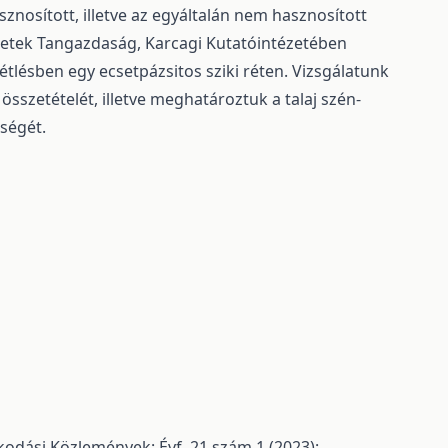
nosított, illetve az egyáltalán nem hasznosított
zetek Tangazdaság, Karcagi Kutatóintézetében
lésben egy ecsetpázsitos sziki réten. Vizsgálatunk
sszetételét, illetve meghatároztuk a talaj szén-
sségét.
odási Közlemények: Évf. 21 szám 1 (2023):