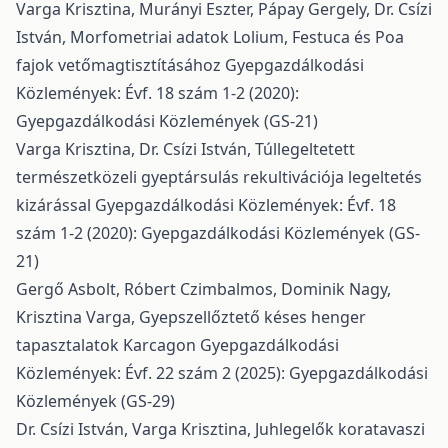
Varga Krisztina, Murányi Eszter, Pápay Gergely, Dr. Csízi
István,
Morfometriai adatok Lolium, Festuca és Poa
fajok vetőmagtisztításához
Gyepgazdálkodási
Közlemények: Évf. 18 szám 1-2 (2020):
Gyepgazdálkodási Közlemények (GS-21)
Varga Krisztina, Dr. Csízi István,
Túllegeltetett
természetközeli gyeptársulás rekultivációja legeltetés
kizárással
Gyepgazdálkodási Közlemények: Évf. 18
szám 1-2 (2020): Gyepgazdálkodási Közlemények (GS-
21)
Gergő Asbolt, Róbert Czimbalmos, Dominik Nagy,
Krisztina Varga,
Gyepszellőztető késes henger
tapasztalatok Karcagon
Gyepgazdálkodási
Közlemények: Évf. 22 szám 2 (2025): Gyepgazdálkodási
Közlemények (GS-29)
Dr. Csízi István, Varga Krisztina,
Juhlegelők koratavaszi