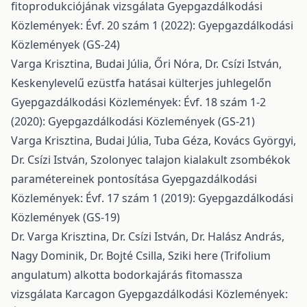
fitoprodukciójának vizsgálata
Gyepgazdálkodási
Közlemények: Évf. 20 szám 1 (2022): Gyepgazdálkodási
Közlemények (GS-24)
Varga Krisztina, Budai Júlia, Őri Nóra, Dr. Csízi István,
Keskenylevelű ezüstfa hatásai külterjes juhlegelőn
Gyepgazdálkodási Közlemények: Évf. 18 szám 1-2
(2020): Gyepgazdálkodási Közlemények (GS-21)
Varga Krisztina, Budai Júlia, Tuba Géza, Kovács Györgyi,
Dr. Csízi István,
Szolonyec talajon kialakult zsombékok
paramétereinek pontosítása
Gyepgazdálkodási
Közlemények: Évf. 17 szám 1 (2019): Gyepgazdálkodási
Közlemények (GS-19)
Dr. Varga Krisztina, Dr. Csízi István, Dr. Halász András,
Nagy Dominik, Dr. Bojté Csilla,
Sziki here (Trifolium
angulatum) alkotta bodorkajárás fitomassza
vizsgálata Karcagon
Gyepgazdálkodási Közlemények: