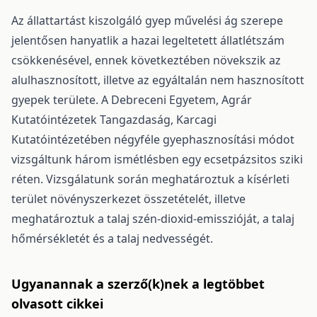
Az állattartást kiszolgáló gyep művelési ág szerepe
jelentősen hanyatlik a hazai legeltetett állatlétszám
csökkenésével, ennek következtében növekszik az
alulhasznosított, illetve az egyáltalán nem hasznosított
gyepek területe. A Debreceni Egyetem, Agrár
Kutatóintézetek Tangazdaság, Karcagi
Kutatóintézetében négyféle gyephasznosítási módot
vizsgáltunk három ismétlésben egy ecsetpázsitos sziki
réten. Vizsgálatunk során meghatároztuk a kísérleti
terület növényszerkezet összetételét, illetve
meghatároztuk a talaj szén-dioxid-emisszióját, a talaj
hőmérsékletét és a talaj nedvességét.
Ugyanannak a szerző(k)nek a legtöbbet
olvasott cikkei