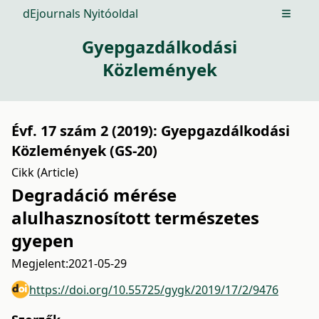
dEjournals Nyitóoldal
Open m
Gyepgazdálkodási
Közlemények
Évf. 17 szám 2 (2019): Gyepgazdálkodási
Közlemények (GS-20)
Cikk (Article)
Degradáció mérése
alulhasznosított természetes
gyepen
Megjelent:
2021-05-29
https://doi.org/10.55725/gygk/2019/17/2/9476