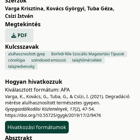
Szerzők
Varga Krisztina
,
Kovács Györgyi
,
Tuba Géza
,
Csízi István
Megtekintés
PDF
Kulcsszavak
alulhasznosított gyep
Borhidi-féle Szociális Magatartási Típusok
cönológia
széndioxid emisszió
talajhőmérséklet
talajnedvesség
Hogyan hivatkozzuk
Kiválasztott formátum:
APA
Varga, K., Kovács, G., Tuba, G., & Csízi, I. (2021). Degradáció
mérése alulhasznosított természetes gyepen.
Gyepgazdálkodási Közlemények
,
17
(2), 47-54.
https://doi.org/10.55725/gygk/2019/17/2/9476
Hivatkozási formátumok
Absztrakt