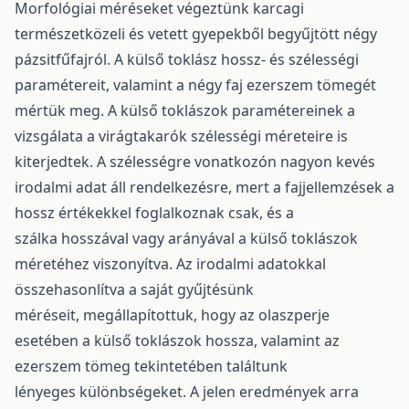
Morfológiai méréseket végeztünk karcagi
természetközeli és vetett gyepekből begyűjtött négy
pázsitfűfajról. A külső toklász hossz- és szélességi
paramétereit, valamint a négy faj ezerszem tömegét
mértük meg. A külső toklászok paramétereinek a
vizsgálata a virágtakarók szélességi méreteire is
kiterjedtek. A szélességre vonatkozón nagyon kevés
irodalmi adat áll rendelkezésre, mert a fajjellemzések a
hossz értékekkel foglalkoznak csak, és a
szálka hosszával vagy arányával a külső toklászok
méretéhez viszonyítva. Az irodalmi adatokkal
összehasonlítva a saját gyűjtésünk
méréseit, megállapítottuk, hogy az olaszperje
esetében a külső toklászok hossza, valamint az
ezerszem tömeg tekintetében találtunk
lényeges különbségeket. A jelen eredmények arra