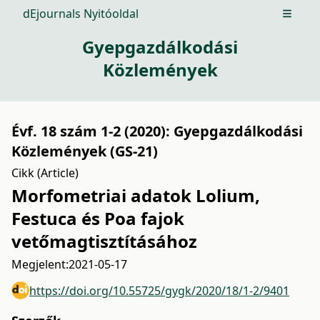
dEjournals Nyitóoldal
Open m
Gyepgazdálkodási
Közlemények
Évf. 18 szám 1-2 (2020): Gyepgazdálkodási
Közlemények (GS-21)
Cikk (Article)
Morfometriai adatok Lolium,
Festuca és Poa fajok
vetőmagtisztításához
Megjelent:
2021-05-17
https://doi.org/10.55725/gygk/2020/18/1-2/9401