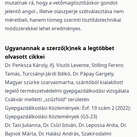
mutatnak rá, hogy a vetőmagtisztításkor gondot
jelentő angol-, illetve olaszperje szétválasztása nem
méretbeli, hanem tömeg szerinti tisztítástechnikai
módszerekkel lehet eredményes.
Ugyanannak a szerző(k)nek a legtöbbet
olvasott cikkei
Dr. Penksza Károly, ifj. Viszló Levente, Stilling Ferenc
Tamás, Turcsányi-Járdi Ildikó, Dr. Pápay Gergely,
Magyar szürke szarvasmarha, szántóból kialakított
legelő természetvédelmi gyepgazdálkodási vizsgálata
Csákvár melletti „szűzföld” területén
Gyepgazdálkodási Közlemények: Évf. 19 szám 2 (2022):
Gyepgazdálkodási Közlemények (GS-23)
Dr. Tasi Julianna, Dr. Csízi István, Dr. Lepossa Anita, Dr.
Bajnok Márta, Dr. Halász András,
Szakirodalmi