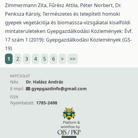
Zimmermann Zita, Fűrész Attila, Péter Norbert, Dr.
Penksza Károly,
Természetes és telepített homoki
gyepek vegetációja és biomassza-vizsgálatai kisalföldi
mintaterületeken
Gyepgazdálkodási Közlemények: Évf.
17 szám 1 (2019): Gyepgazdálkodási Közlemények (GS-
19)
1
2
3
4
5
6
>
>>
KAPCSOLAT
Név
Dr. Halász András
E-mail:
gyepgazdinfo@gmail.com
ISSN
Nyomtatott:
1785-2498