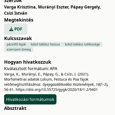
Szerzők
Varga Krisztina
,
Murányi Eszter
,
Pápay Gergely
,
Csízi István
Megtekintés
PDF
Kulcsszavak
pázsitfű fajok
külső toklász hossza
külső toklász szélessége
ezerszem tömeg
Hogyan hivatkozzuk
Kiválasztott formátum:
APA
Varga, K., Murányi, E., Pápay, G., & Csízi, I. (2021).
Morfometriai adatok Lolium, Festuca és Poa fajok
vetőmagtisztításához.
Gyepgazdálkodási Közlemények
,
18
(1-2),
56-61.
https://doi.org/10.55725/gygk/2020/18/1-2/9401
Hivatkozási formátumok
Absztrakt