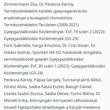
Zimmermann Zita, Dr. Penksza Károly,
Természetvédelmi kezelés gyepregenerációs
eredményei a budapesti Homoktövis
Természetvédelmi Területen (2009-2021)
Gyepgazdálkodási Közlemények: Évf. 19 szám 2 (2022):
Gyepgazdálkodási Közlemények (GS-23)
Fúró Gabriella, Varga Krisztina, Dr. Csízi István, Dr.
Halász András,
Spontán téli tűz hatásának vizsgálata
természetközeli gyepen
Gyepgazdálkodási
Közlemények: Évf. 20 szám 1 (2022): Gyepgazdálkodási
Közlemények (GS-24)
Penksza Károly, Pápay Gergely, Turcsanyi-Járdi Ildikó,
Fűrész Attila, Saláta-Falusi Eszter, Balogh Dániel,
Lisztes-Szabó Zsuzsa, Saláta Dénes, Fuchs Márta, Dr.
Michéli Erika,
Antropogén környezeti változásokat
követő fajképződési lehetőségek a Kárpát-medence