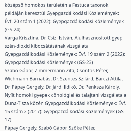
középső homokos területén a Festuca taxonok
példáján keresztül
Gyepgazdálkodási Közlemények:
Évf. 20 szám 1 (2022): Gyepgazdálkodási Közlemények
(GS-24)
Varga Krisztina, Dr. Csízi István,
Alulhasznosított gyep
szén-dioxid kibocsátásának vizsgálata
Gyepgazdálkodási Közlemények: Évf. 19 szám 2 (2022):
Gyepgazdálkodási Közlemények (GS-23)
Szabó Gábor, Zimmermann Zita, Csontos Péter,
Wichmann Barnabás, Dr. Szentes Szilárd, Barczi Attila,
Dr. Pápay Gergely, Dr. Járdi Ildikó, Dr. Penksza Károly,
Nyílt homoki gyepek cönológiai és talajtani vizsgálata a
Duna-Tisza közén
Gyepgazdálkodási Közlemények: Évf.
15 szám 2 (2017): Gyepgazdálkodási Közlemények (GS-
17)
Pápay Gergely, Szabó Gábor, Szőke Péter,