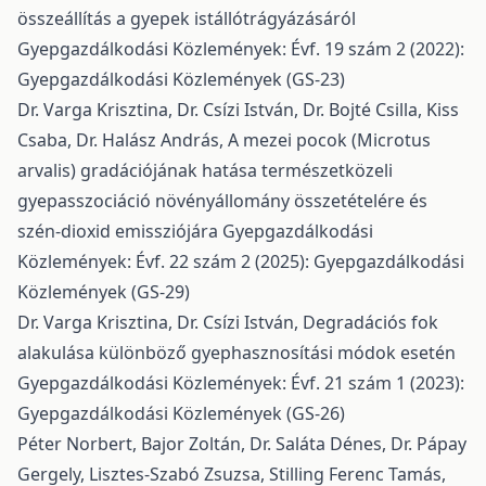
összeállítás a gyepek istállótrágyázásáról
Gyepgazdálkodási Közlemények: Évf. 19 szám 2 (2022):
Gyepgazdálkodási Közlemények (GS-23)
Dr. Varga Krisztina, Dr. Csízi István, Dr. Bojté Csilla, Kiss
Csaba, Dr. Halász András,
A mezei pocok (Microtus
arvalis) gradációjának hatása természetközeli
gyepasszociáció növényállomány összetételére és
szén-dioxid emissziójára
Gyepgazdálkodási
Közlemények: Évf. 22 szám 2 (2025): Gyepgazdálkodási
Közlemények (GS-29)
Dr. Varga Krisztina, Dr. Csízi István,
Degradációs fok
alakulása különböző gyephasznosítási módok esetén
Gyepgazdálkodási Közlemények: Évf. 21 szám 1 (2023):
Gyepgazdálkodási Közlemények (GS-26)
Péter Norbert, Bajor Zoltán, Dr. Saláta Dénes, Dr. Pápay
Gergely, Lisztes-Szabó Zsuzsa, Stilling Ferenc Tamás,