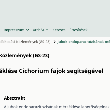
Impresszum
Archívum
Keresés
Értesítések
zdálkodási Közlemények (GS-23)
Juhok endoparazitózisának mér
 Közlemények (GS-23)
klése Cichorium fajok segítségével
Absztrakt
A juhok endoparazitozisának mérséklése lehetőségeinek f