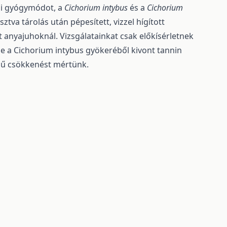
épi gyógymódot, a
Cichorium intybus
és a
Cichorium
tva tárolás után pépesített, vizzel hígított
t anyajuhoknál. Vizsgálatainkat csak előkísérletnek
de a Cichorium intybus gyökeréből kivont tannin
mű csökkenést mértünk.