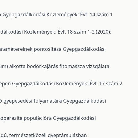
n
Gyepgazdálkodási Közlemények: Évf. 14 szám 1
álkodási Közlemények: Évf. 18 szám 1-2 (2020):
paramétereinek pontosítása
Gyepgazdálkodási
tum) alkotta bodorkajárás fitomassza vizsgálata
yepen
Gyepgazdálkodási Közlemények: Évf. 17 szám 2
ntó gyepesedési folyamatára
Gyepgazdálkodási
doparazita populációra
Gyepgazdálkodási
ágú, természetközeli gyeptársulásban