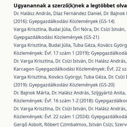
Ugyanannak a szerző(k)nek a legtöbbet olvas
Dr. Halász András, Díaz Fernández Daniel, Dr. Bajnok M
(2016): Gyepgazdálkodási Közlemények (GS-14)
Varga Krisztina, Budai Júlia, Őri Nóra, Dr. Csízi István,
Gyepgazdálkodási Közlemények (GS-21)
Varga Krisztina, Budai Júlia, Tuba Géza, Kovács Györgyi
Közlemények: Évf. 17 szám 1 (2019): Gyepgazdálkodá
Dr. Varga Krisztina, Dr. Csízi István, Dr. Halász András
Karcagon
Gyepgazdálkodási Közlemények: Évf. 22 sz
Varga Krisztina, Kovács Györgyi, Tuba Géza, Dr. Csízi 
(2019): Gyepgazdálkodási Közlemények (GS-20)
Dr. Bajnok Márta, Dr. Halász András, Szíjgyártó Anita, 
Közlemények: Évf. 16 szám 1-2 (2018): Gyepgazdálko
Dr. Varga Krisztina, Dr. Csízi István, Dr. Halász András
Közlemények: Évf. 22 szám 1 (2024): Gyepgazdálkodá
Gergő Asbolt, Róbert Czimbalmos, István Csízi,
Szerv