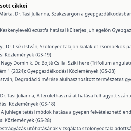
ott cikkei
árta, Dr. Tasi Julianna,
Szakzsargon a gyepgazdálkodásba
Keskenylevelű ezüstfa hatásai külterjes juhlegelőn
Gyepgazd
, Dr. Csízi István,
Szolonyec talajon kialakult zsombékok 
si Közlemények (GS-19)
, Nagy Dominik, Dr. Bojté Csilla,
Sziki here (Trifolium angula
ám 1 (2024): Gyepgazdálkodási Közlemények (GS-28)
István,
Degradáció mérése alulhasznosított természetes g
Dr. Tasi Julianna,
A területhasználat hatása felhagyott szá
dási Közlemények (GS-18)
,
A juhlegeltetési módok hatása a gyepen felvételezhető en
si Közlemények (GS-28)
estrágyázás utóhatásának vizsgálata szolonyec talajadotts