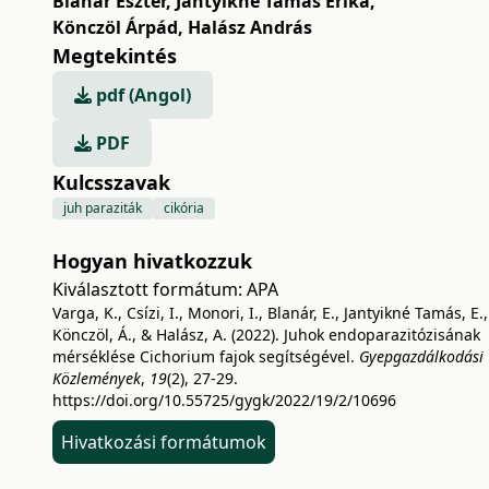
Blanár Eszter
,
Jantyikné Tamás Erika
,
Könczöl Árpád
,
Halász András
Megtekintés
pdf (Angol)
PDF
Kulcsszavak
juh paraziták
cikória
Hogyan hivatkozzuk
Kiválasztott formátum:
APA
Varga, K., Csízi, I., Monori, I., Blanár, E., Jantyikné Tamás, E.,
Könczöl, Á., & Halász, A. (2022). Juhok endoparazitózisának
mérséklése Cichorium fajok segítségével.
Gyepgazdálkodási
Közlemények
,
19
(2), 27-29.
https://doi.org/10.55725/gygk/2022/19/2/10696
Hivatkozási formátumok