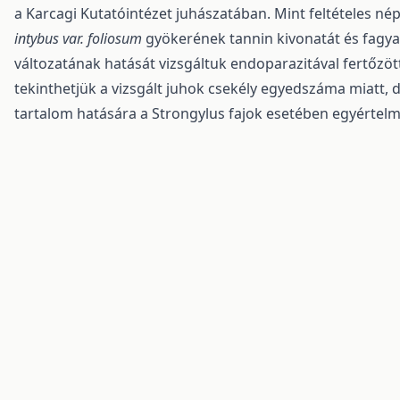
a Karcagi Kutatóintézet juhászatában. Mint feltételes n
intybus var. foliosum
gyökerének tannin kivonatát és fagyasz
változatának hatását vizsgáltuk endoparazitával fertőzöt
tekinthetjük a vizsgált juhok csekély egyedszáma miatt, 
tartalom hatására a Strongylus fajok esetében egyértel