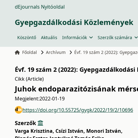
dEjournals Nyitóoldal
Gyepgazdálkodási Közlemények
Köszöntő
Aktuális
Információk
Szerzők számára
Főoldal
Archívum
Évf. 19 szám 2 (2022): Gyepga
Évf. 19 szám 2 (2022): Gyepgazdálkodási
Cikk (Article)
Juhok endoparazitózisának mérsé
Megjelent:
2022-01-19
https://doi.org/10.55725/gygk/2022/19/2/10696
Szerzők
Varga Krisztina
,
Csízi István
,
Monori István
,