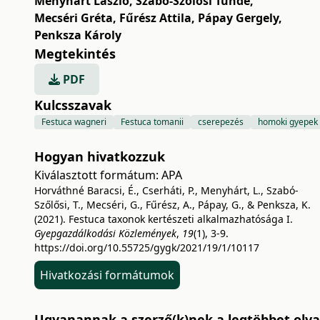
Menyhárt László
,
Szabó-Szőlősi Tünde
,
Mecséri Gréta
,
Fűrész Attila
,
Pápay Gergely
,
Penksza Károly
Megtekintés
PDF
Kulcsszavak
Festuca wagneri
Festuca tomanii
cserepezés
homoki gyepek
Hogyan hivatkozzuk
Kiválasztott formátum:
APA
Horváthné Baracsi, É., Cserháti, P., Menyhárt, L., Szabó-
Szőlősi, T., Mecséri, G., Fűrész, A., Pápay, G., & Penksza, K.
(2021). Festuca taxonok kertészeti alkalmazhatósága I.
Gyepgazdálkodási Közlemények
,
19
(1), 3-9.
https://doi.org/10.55725/gygk/2021/19/1/10117
Hivatkozási formátumok
Ugyanannak a szerző(k)nek a legtöbbet olvas