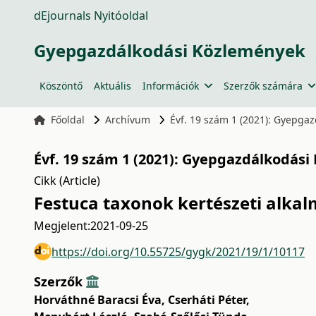
dEjournals Nyitóoldal
Gyepgazdálkodási Közlemények
Köszöntő
Aktuális
Információk
Szerzők számára
Főoldal
Archívum
Évf. 19 szám 1 (2021): Gyepga
Évf. 19 szám 1 (2021): Gyepgazdálkodási
Cikk (Article)
Festuca taxonok kertészeti alkal
Megjelent:
2021-09-25
https://doi.org/10.55725/gygk/2021/19/1/10117
Szerzők
Horváthné Baracsi Éva
,
Cserháti Péter
,