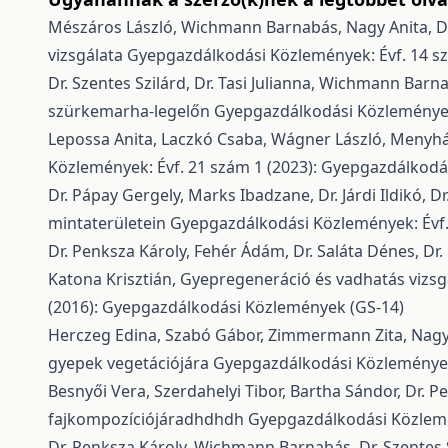
Mészáros László, Wichmann Barnabás, Nagy Anita, Dr
vizsgálata
Gyepgazdálkodási Közlemények: Évf. 14 s
Dr. Szentes Szilárd, Dr. Tasi Julianna, Wichmann Barn
szürkemarha-legelőn
Gyepgazdálkodási Közlemények:
Lepossa Anita, Laczkó Csaba, Wágner László, Menyhá
Közlemények: Évf. 21 szám 1 (2023): Gyepgazdálkodá
Dr. Pápay Gergely, Marks Ibadzane, Dr. Járdi Ildikó, Dr.
mintaterületein
Gyepgazdálkodási Közlemények: Évf.
Dr. Penksza Károly, Fehér Ádám, Dr. Saláta Dénes, Dr
Katona Krisztián,
Gyepregeneráció és vadhatás vizsgá
(2016): Gyepgazdálkodási Közlemények (GS-14)
Herczeg Edina, Szabó Gábor, Zimmermann Zita, Nagy
gyepek vegetációjára
Gyepgazdálkodási Közlemények:
Besnyői Vera, Szerdahelyi Tibor, Bartha Sándor, Dr. P
fajkompozíciójáradhdhdh
Gyepgazdálkodási Közlemé
Dr. Penksza Károly, Wichmann Barnabás, Dr. Szentes 