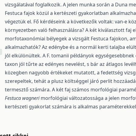
vizsgálatával foglalkozik. A jelen munka során a Duna 
Festuca fajok közül a kertészeti gyakorlatban alkalmazh
végeztük el. Fő kérdéseink a következők voltak: van-e kö
környezetben való felhasználásra? A két kiválasztott faj 
morfotaxonómiai bélyegek a vizsgált Festuca fajokon, ame
alkalmazhatók? Az edénybe és a normál kerti talajba elül
jól elkülönültek. A F. tomanii példányok egységesebbnek
taxon jól tűrte az edényes nevelést, s bár az átlagos levél
közegben nagyobb értékeket mutatott, a fedettség vizsgá
szerepeltek, tehát a plusz költséggel járó perlit hozzáa
termesztő számára. A két faj számos morfológiai paramé
Festuca wagneri
morfológiai változatossága a jelen morfot
kertészeti gyakorlat számára is alkalmas paraméterekkel
ott cikkei