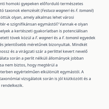
menti homoki gyepeken előforduló természetes
ató taxonok elemzését (
Festuca wagneri
és
F. tomanii
)
zöttük olyan, amely alkalmas lehet városi
eltér-e szignifikánsan egymástól? Vannak-e olyan
lyek a kertészeti gyakorlatban is potenciálisan
tetett tövek közül a
F. wagneri
és a
F. tomanii
egyedek
 és jelentősebb méretűnek bizonyultak. Mindkét
hossz és a virágzati szár a perlittel kevert nevelő
lata során a perlit nélküli állományok jobban
dása nem biztos, hogy megtérül a
terben egyértelműen elkülönült egymástól. A
axonómiai vizsgálatok során is jól kiütközött és a
 rendelkezik.