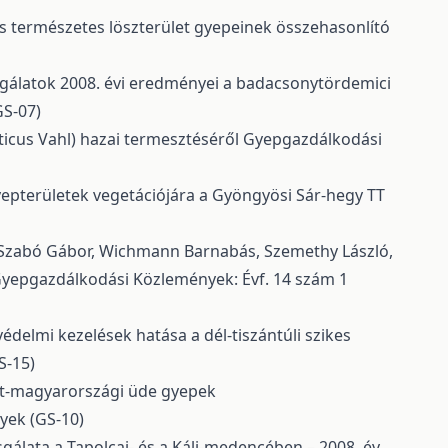
és természetes löszterület gyepeinek összehasonlító
sgálatok 2008. évi eredményei a badacsonytördemici
GS-07)
ticus Vahl) hazai termesztéséről
Gyepgazdálkodási
epterületek vegetációjára a Gyöngyösi Sár-hegy TT
or, Szabó Gábor, Wichmann Barnabás, Szemethy László,
yepgazdálkodási Közlemények: Évf. 14 szám 1
delmi kezelések hatása a dél-tiszántúli szikes
S-15)
at-magyarországi üde gyepek
yek (GS-10)
sgálata a Tapolcai- és a Káli-medencében – 2008. év