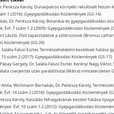
. Penksza Károly,
Dunaújváros környéki rekultivált felszín 
zám 1 (2016): Gyepgazdálkodási Közlemények (GS-14)
abás, Dr. Penksza Károly,
Botanikai és gyepgazdálkodási viz
 Évf. 7 szám 1-2 (2009): Gyepgazdálkodási Közlemények (
rt László,
Első tapasztalatok a zöldrozsnok (Bromus cathar
si Közlemények (GS-26)
 Saláta-Falusi Eszter,
Természetvédelmi kezelések hatása gy
 15 szám 2 (2017): Gyepgazdálkodási Közlemények (GS-17)
. Pápay Gergely, Dr. Saláta-Falusi Eszter, Kerényi Nagy Vikt
lata cserjeirtás után parádóhutai (Mátra) mintaterületen
G
 Anita, Wichmann Barnabás, Dr. Penksza Károly,
Természetvé
 Évf. 14 szám 2 (2016): Gyepgazdálkodási Közlemények (G
enksza Károly,
Kaszálás felhagyásának kezdeti hatása nyug
nyek: Évf. 10 szám 1-2 (2012): Gyepgazdálkodási Közlemén
Szilárd,
Szarvasmarha-, juh- és lólegelők összehasonlító viz