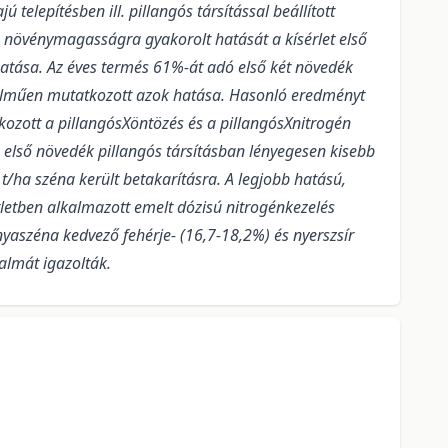
elepítésben ill. pillangós társítással beállított
s növénymagasságra gyakorolt hatását a kísérlet első
 hatása. Az éves termés 61%-át adó első két növedék
rtelműen mutatkozott azok hatása. Hasonló eredményt
ozott a pillangósXöntözés és a pillangósXnitrogén
 első növedék pillangós társításban lényegesen kisebb
/ha széna került betakarításra. A legjobb hatású,
rletben alkalmazott emelt dózisú nitrogénkezelés
nyaszéna kedvező fehérje- (16,7-18,2%) és nyerszsír
almát igazolták.