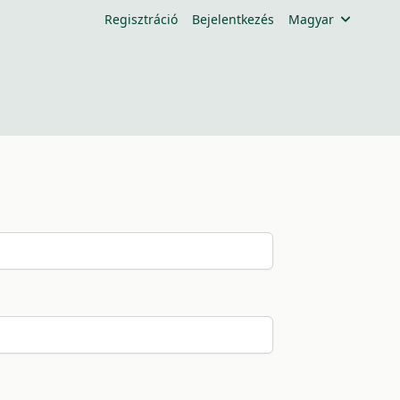
Regisztráció
Bejelentkezés
Magyar