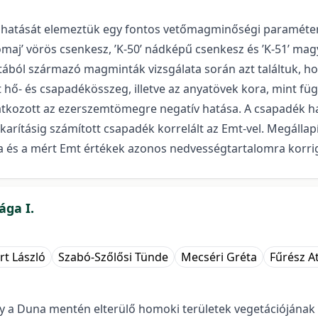
 hatását elemeztük egy fontos vetőmagminőségi paraméte
’Tomaj’ vörös csenkesz, ’K-50’ nádképű csenkesz és ’K-51’
atából származó magminták vizsgálata során azt találtuk, 
t hő- és csapadékösszeg, illetve az anyatövek kora, mint füg
kozott az ezerszemtömegre negatív hatása. A csapadék hatá
akarításig számított csapadék korrelált az Emt-vel. Megálla
sa és a mért Emt értékek azonos nedvességtartalomra korri
ága I.
t László
Szabó-Szőlősi Tünde
Mecséri Gréta
Fűrész At
 a Duna mentén elterülő homoki területek vegetációjának v