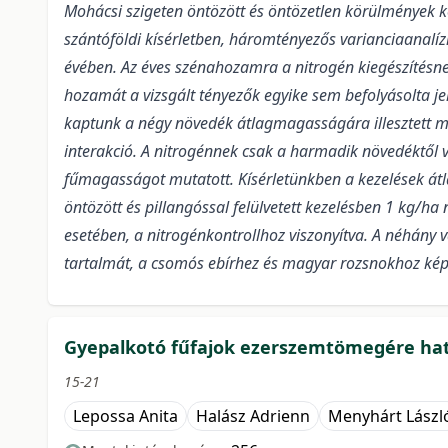
Mohácsi szigeten öntözött és öntözetlen körülmények köz
szántóföldi kísérletben, háromtényezős varianciaanalíz
évében.
Az éves szénahozamra a nitrogén kiegészítésnek
hozamát a vizsgált tényezők egyike sem befolyásolta j
kaptunk a négy növedék átlagmagasságára illesztett mo
interakció. A nitrogénnek csak a harmadik növedéktől v
fűmagasságot mutatott. Kísérletünkben a kezelések átl
öntözött és pillangóssal felülvetett kezelésben 1 kg/h
esetében, a nitrogénkontrollhoz viszonyítva. A néhány 
tartalmát, a csomós ebírhez és magyar rozsnokhoz képe
Gyepalkotó fűfajok ezerszemtömegére hat
15-21
Lepossa Anita
Halász Adrienn
Menyhárt Lászl