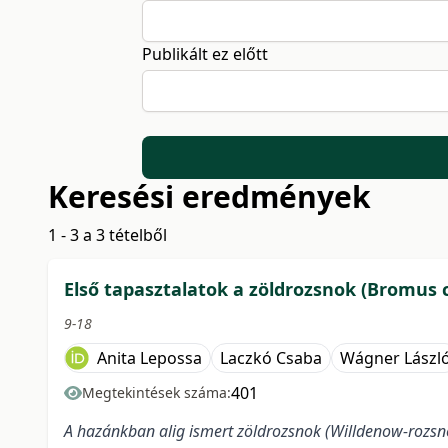
Publikált ez előtt
Keresési eredmények
1 - 3 a 3 tételből
Első tapasztalatok a zöldrozsnok (Bromus 
9-18
Anita Lepossa
Laczkó Csaba
Wágner Lászl
401
Megtekintések száma:
A hazánkban alig ismert zöldrozsnok (Willdenow-rozsn