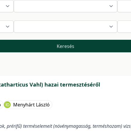
Keresés
catharticus Vahl) hazai termesztéséről
ó
Menyhárt László
ok, prérifű) terméselemeit (növénymagasság, terméshozam) vizsg