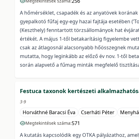
256
Megtekintések száma:
A hőmérséklet, csapadék és az anyatövek korának
gyepalkotó fűfaj egy-egy hazai fajtája esetében (
(Keszthely) fenntartott törzsállományok hat évjár
értékét. A május 1-től betakarításig figyelembe vet
csak az átlagosnál alacsonyabb hőösszegnek mutat
mutatta, hogy leginkább az előző év nov. 1-től bet
során alapvető a fűmag minták megfelelő tisztítá
Festuca taxonok kertészeti alkalmazhatós
3-9
Horváthné Baracsi Éva
Cserháti Péter
Menyhár
571
Megtekintések száma:
A kutatás kapcsolódik egy OTKA pályázathoz, amely