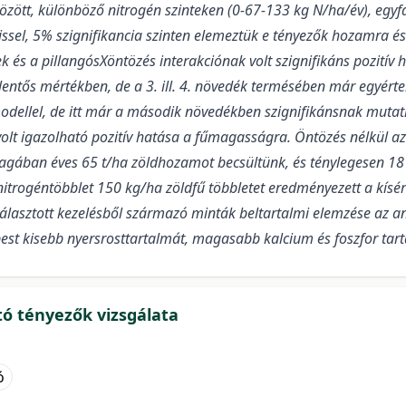
ött, különböző nitrogén szinteken (0-67-133 kg N/ha/év), egyfajú t
issel, 5% szignifikancia szinten elemeztük e tényezők hozamra é
 és a pillangósXöntözés interakciónak volt szignifikáns pozitív
elentős mértékben, de a 3. ill. 4. növedék termésében már egyé
dellel, de itt már a második növedékben szignifikánsnak mutatk
olt igazolható pozitív hatása a fűmagasságra. Öntözés nélkül az
agában éves 65 t/ha zöldhozamot becsültünk, és ténylegesen 18 t
a nitrogéntöbblet 150 kg/ha zöldfű többletet eredményezett a kísé
választott kezelésből származó minták beltartalmi elemzése az a
st kisebb nyersrosttartalmát, magasabb kalcium és foszfor tart
ó tényezők vizsgálata
ó