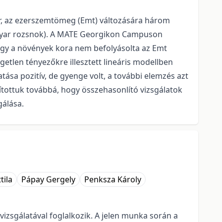
r, az ezerszemtömeg (Emt) változására három
 magyar rozsnok). A MATE Georgikon Campuson
hogy a növények kora nem befolyásolta az Emt
getlen tényezőkre illesztett lineáris modellben
sa pozitív, de gyenge volt, a további elemzés azt
pítottuk továbbá, hogy összehasonlító vizsgálatok
gálása.
tila
Pápay Gergely
Penksza Károly
izsgálatával foglalkozik. A jelen munka során a