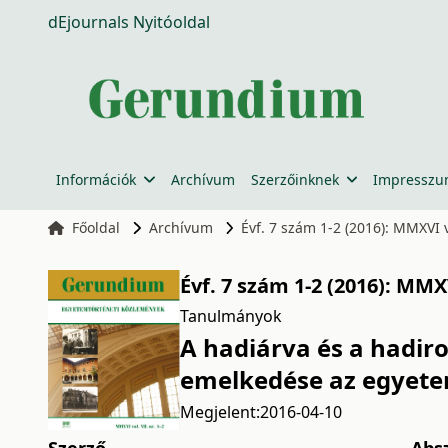
dEjournals Nyitóoldal
Információk
Archívum
Szerzőinknek
Impressz
Főoldal
Archívum
Évf. 7 szám 1-2 (2016): MMXVI vo
Évf. 7 szám 1-2 (2016): MMXVI
Tanulmányok
A hadiárva és a hadi
emelkedése az egyete
Megjelent:
2016-04-10
Szerző
Abs