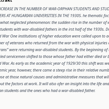
NCREASE IN THE NUMBER OF WAR-ORPHAN STUDENTS AND STU
RS AT HUNGARIAN UNIVERSITIES IN THE 1930S. he thematic focus
hat neglected phenomenon: the sudden rise in the number of w
tudents with war-disabled fathers in the irst half of the 1930s. 
 War One institutions of higher education were called upon to a
r of veterans who returned from the war with physical injuries a
rans” were returning war-disabled students. By the beginning of t
led servicemen shifted to those whose father had either died or 
 War. As early as the academic year of 1929/30 this shift was we
mic year, however, there came a steep rise in their relative numb
se at those natural causes and administrative measures that wi
out the factors at work. It will also ofer an insight into the life a
n students and the ones who had a war-disabled father.