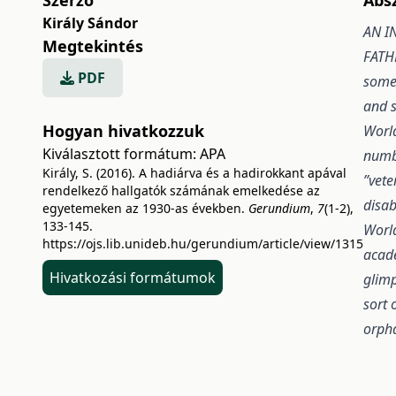
Király Sándor
AN I
Megtekintés
FATHE
PDF
somew
and s
Hogyan hivatkozzuk
World
Kiválasztott formátum:
APA
numbe
Király, S. (2016). A hadiárva és a hadirokkant apával
”vete
rendelkező hallgatók számának emelkedése az
disab
egyetemeken az 1930-as években.
Gerundium
,
7
(1-2),
133-145.
World
https://ojs.lib.unideb.hu/gerundium/article/view/1315
acade
Hivatkozási formátumok
glimp
sort 
orpha