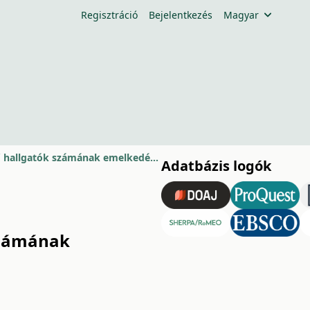
Regisztráció
Bejelentkezés
Magyar
A hadiárva és a hadirokkant apával rendelkező hallgatók számának emelkedése az egyetemeken az 1930-as években
Adatbázis logók
számának