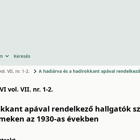
um
Keresés
l. VII. nr. 1-2.
 vol. VII. nr. 1-2.
rokkant apával rendelkező hallgatók 
meken az 1930-as években
ztrakt