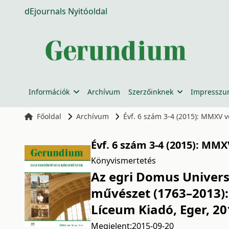
dEjournals Nyitóoldal
Információk
Archívum
Szerzőinknek
Impressz
Főoldal
Archívum
Évf. 6 szám 3-4 (2015): MMXV vol
Évf. 6 szám 3-4 (2015): MMXV
Könyvismertetés
Az egri Domus Univers
művészet (1763–2013):
Líceum Kiadó, Eger, 20
Megjelent:
2015-09-20