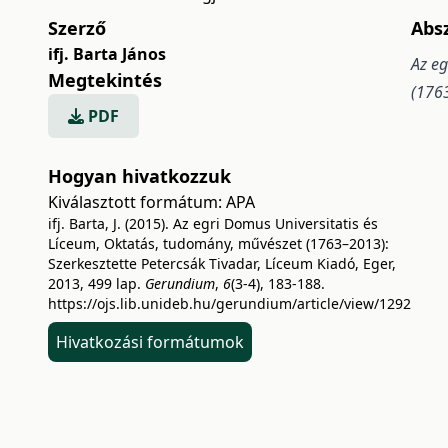
Szerző
Abs
ifj. Barta János
Az eg
Megtekintés
(1763
PDF
Hogyan hivatkozzuk
Kiválasztott formátum:
APA
ifj. Barta, J. (2015). Az egri Domus Universitatis és
Líceum, Oktatás, tudomány, művészet (1763–2013):
Szerkesztette Petercsák Tivadar, Líceum Kiadó, Eger,
2013, 499 lap.
Gerundium
,
6
(3-4), 183-188.
https://ojs.lib.unideb.hu/gerundium/article/view/1292
Hivatkozási formátumok