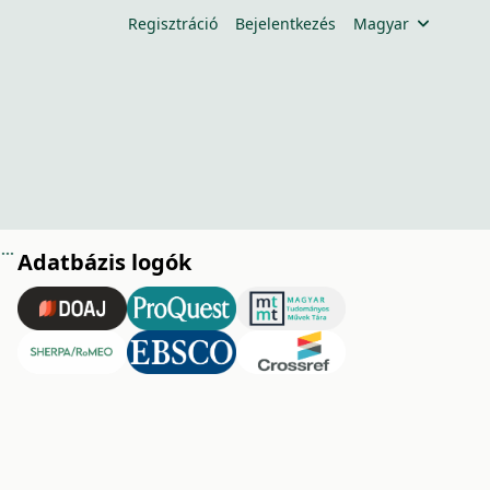
Regisztráció
Bejelentkezés
Magyar
Az egri Domus Universitatis és Líceum, Oktatás, tudomány, művészet (1763–2013)
Adatbázis logók