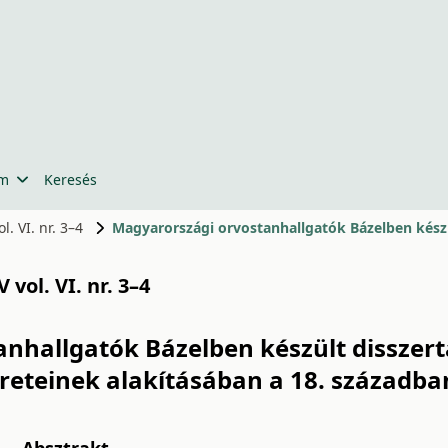
um
Keresés
. VI. nr. 3–4
 vol. VI. nr. 3–4
nhallgatók Bázelben készült disszert
eteinek alakításában a 18. századba
Absztrakt