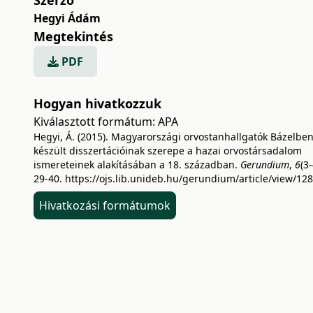
Hegyi Ádám
Megtekintés
PDF
Hogyan hivatkozzuk
Kiválasztott formátum:
APA
Hegyi, Á. (2015). Magyarországi orvostanhallgatók Bázelbe
készült disszertációinak szerepe a hazai orvostársadalom
ismereteinek alakításában a 18. században.
Gerundium
,
6
(3-
29-40.
https://ojs.lib.unideb.hu/gerundium/article/view/12
Hivatkozási formátumok