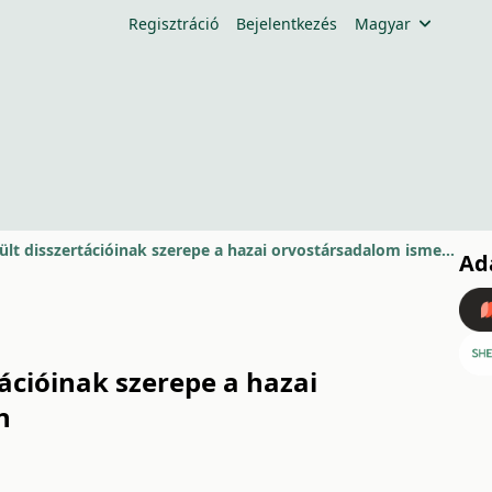
Regisztráció
Bejelentkezés
Magyar
Magyarországi orvostanhallgatók Bázelben készült disszertációinak szerepe a hazai orvostársadalom ismereteinek alakításában a 18. században
Ad
ációinak szerepe a hazai
n