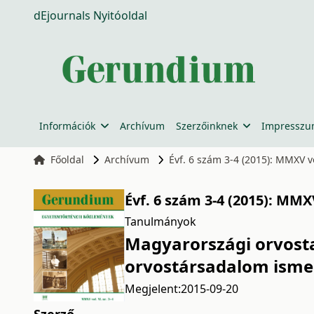
dEjournals Nyitóoldal
Információk
Archívum
Szerzőinknek
Impressz
Főoldal
Archívum
Évf. 6 szám 3-4 (2015): MMXV vol
Évf. 6 szám 3-4 (2015): MMXV
Tanulmányok
Magyarországi orvosta
orvostársadalom ismer
Megjelent:
2015-09-20
Szerző