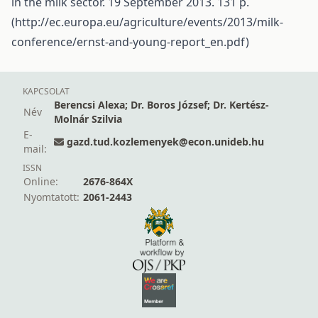
in the milk sector. 19 September 2013. 131 p.
(
http://ec.europa.eu/agriculture/events/2013/milk-
conference/ernst-and-young-report_en.pdf)
KAPCSOLAT
Berencsi Alexa; Dr. Boros József; Dr. Kertész-
Név
Molnár Szilvia
E-
gazd.tud.kozlemenyek@econ.unideb.hu
mail:
ISSN
Online:
2676-864X
Nyomtatott:
2061-2443