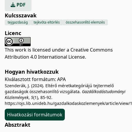
PDF
Kulcsszavak
tejgazdaság
tejkvóta eltörlés
összehasonlító elemzés
Licenc
This work is licensed under a
Creative Commons
Attribution 4.0 International License
.
Hogyan hivatkozzuk
Kiválasztott formátum:
APA
Szenderák, J. (2024). Eltérő méretkategóriájú tejtermelő
gazdaságok összehasonlító vizsgálata.
Gazdálkodástudományi
Közlemények
,
5
(1), 85-92.
https://ojs.lib.unideb.hu/gazdalkodaskozlemenyek/article/view/
Hivatkozási formátumok
Absztrakt