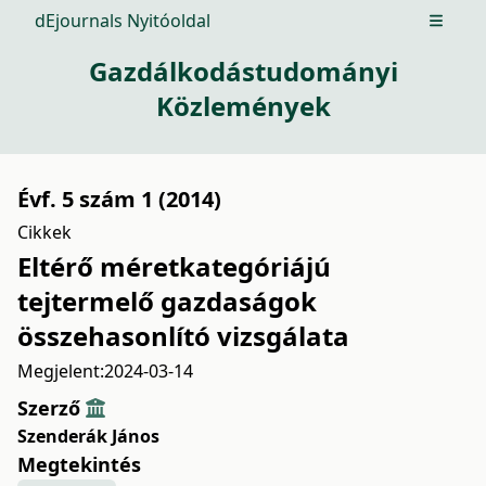
dEjournals Nyitóoldal
Open m
Gazdálkodástudományi
Közlemények
Évf. 5 szám 1 (2014)
Cikkek
Eltérő méretkategóriájú
tejtermelő gazdaságok
összehasonlító vizsgálata
Megjelent:
2024-03-14
Szerző
Szenderák János
Megtekintés