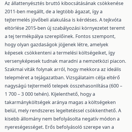
Az állattenyésztés bruttó kibocsátásának csökkenése
2011-ben megállt, de a legtöbb ágazat, így a
tejtermelés jövőbeli alakulása is kérdéses. A tejkvóta
eltörlése 2015-ben új szabályozási környezetet teremt
a tej termékpálya szereplőinek. Fontos szempont,
hogy olyan gazdaságok jöjjenek létre, amelyek
képesek csökkenteni a termelési költségeiket, így
versenyképesek tudnak maradni a nemzetközi piacon.
Szakmai viták folynak arról, hogy mekkora az ideális
telepméret a tejágazatban. Vizsgálataim célja eltérő
nagyságú tejtermelő telepek összehasonlítása (600 –
1 700 – 3 000 tehén). Kijelenthető, hogy a
takarmányköltségek aránya magas a költségeken
belül, mely rendszeres legeltetéssel csökkenthető. A
kisebb állomány nem befolyásolta negatív módon a
nyereségességet. Erős befolyásoló szerepe van a