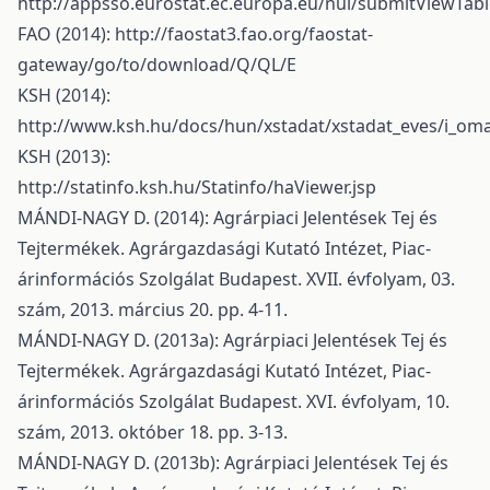
http://appsso.eurostat.ec.europa.eu/nui/submitViewTabl
FAO (2014):
http://faostat3.fao.org/faostat-
gateway/go/to/download/Q/QL/E
KSH (2014):
http://www.ksh.hu/docs/hun/xstadat/xstadat_eves/i_om
KSH (2013):
http://statinfo.ksh.hu/Statinfo/haViewer.jsp
MÁNDI-NAGY D. (2014): Agrárpiaci Jelentések Tej és
Tejtermékek. Agrárgazdasági Kutató Intézet, Piac-
árinformációs Szolgálat Budapest. XVII. évfolyam, 03.
szám, 2013. március 20. pp. 4-11.
MÁNDI-NAGY D. (2013a): Agrárpiaci Jelentések Tej és
Tejtermékek. Agrárgazdasági Kutató Intézet, Piac-
árinformációs Szolgálat Budapest. XVI. évfolyam, 10.
szám, 2013. október 18. pp. 3-13.
MÁNDI-NAGY D. (2013b): Agrárpiaci Jelentések Tej és