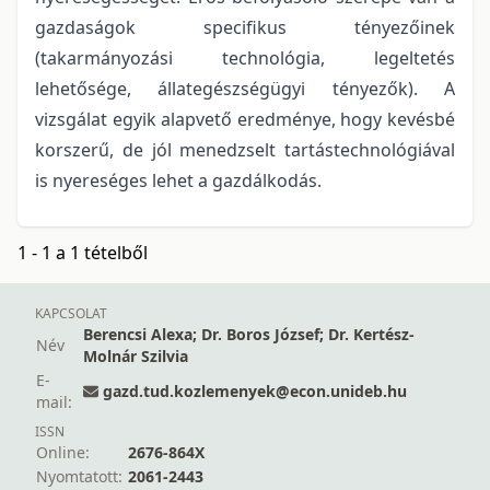
gazdaságok specifikus tényezőinek
(takarmányozási technológia, legeltetés
lehetősége, állategészségügyi tényezők). A
vizsgálat egyik alapvető eredménye, hogy kevésbé
korszerű, de jól menedzselt tartástechnológiával
is nyereséges lehet a gazdálkodás.
1 - 1 a 1 tételből
KAPCSOLAT
Berencsi Alexa; Dr. Boros József; Dr. Kertész-
Név
Molnár Szilvia
E-
gazd.tud.kozlemenyek@econ.unideb.hu
mail:
ISSN
Online:
2676-864X
Nyomtatott:
2061-2443