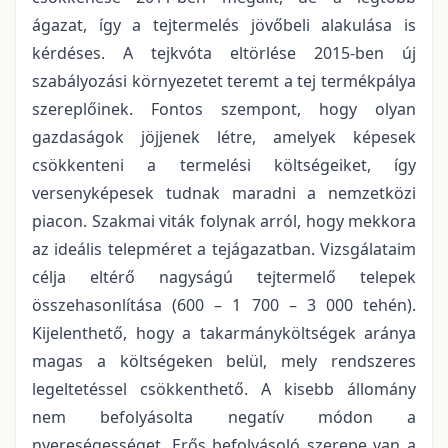
ágazat, így a tejtermelés jövőbeli alakulása is
kérdéses. A tejkvóta eltörlése 2015-ben új
szabályozási környezetet teremt a tej termékpálya
szereplőinek. Fontos szempont, hogy olyan
gazdaságok jöjjenek létre, amelyek képesek
csökkenteni a termelési költségeiket, így
versenyképesek tudnak maradni a nemzetközi
piacon. Szakmai viták folynak arról, hogy mekkora
az ideális telepméret a tejágazatban. Vizsgálataim
célja eltérő nagyságú tejtermelő telepek
összehasonlítása (600 – 1 700 – 3 000 tehén).
Kijelenthető, hogy a takarmányköltségek aránya
magas a költségeken belül, mely rendszeres
legeltetéssel csökkenthető. A kisebb állomány
nem befolyásolta negatív módon a
nyereségességet. Erős befolyásoló szerepe van a