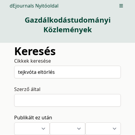
dEjournals Nyitóoldal
Open m
Gazdálkodástudományi
Közlemények
Keresés
Cikkek keresése
Szerző által
Publikált ez után