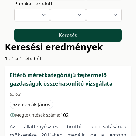
Publikált ez előtt
Keresés
Keresési eredmények
1 - 1 a 1 tételből
Eltérő méretkategóriájú tejtermelő
gazdaságok összehasonlító vizsgálata
85-92
Szenderák János
102
Megtekintések száma:
Az állattenyésztés bruttó kibocsátásának
csökkenése 2011-ben megállt, de a legtöbb