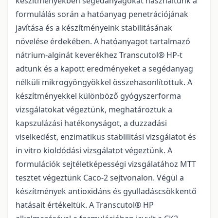
készítményekben segédanyagokat használtunk a
formulálás során a hatóanyag penetrációjának
javítása és a készítményeink stabilitásának
növelése érdekében. A hatóanyagot tartalmazó
nátrium-alginát keverékhez Transcutol® HP-t
adtunk és a kapott eredményeket a segédanyag
nélküli mikrogyöngyökkel összehasonlítottuk. A
készítményekkel különböző gyógyszerforma
vizsgálatokat végeztünk, meghatároztuk a
kapszulázási hatékonyságot, a duzzadási
viselkedést, enzimatikus stablilitási vizsgálatot és
in vitro kioldódási vizsgálatot végeztünk. A
formulációk sejtéletképességi vizsgálatához MTT
tesztet végeztünk Caco-2 sejtvonalon. Végül a
készítmények antioxidáns és gyulladáscsökkentő
hatásait értékeltük. A Transcutol® HP