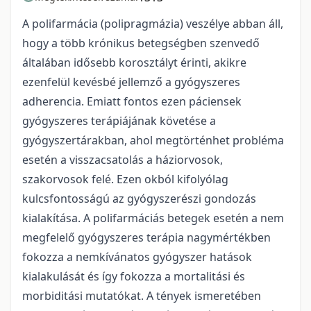
A polifarmácia (polipragmázia) veszélye abban áll,
hogy a több krónikus betegségben szenvedő
általában idősebb korosztályt érinti, akikre
ezenfelül kevésbé jellemző a gyógyszeres
adherencia. Emiatt fontos ezen páciensek
gyógyszeres terápiájának követése a
gyógyszertárakban, ahol megtörténhet probléma
esetén a visszacsatolás a háziorvosok,
szakorvosok felé. Ezen okból kifolyólag
kulcsfontosságú az gyógyszerészi gondozás
kialakítása. A polifarmáciás betegek esetén a nem
megfelelő gyógyszeres terápia nagymértékben
fokozza a nemkívánatos gyógyszer hatások
kialakulását és így fokozza a mortalitási és
morbiditási mutatókat. A tények ismeretében