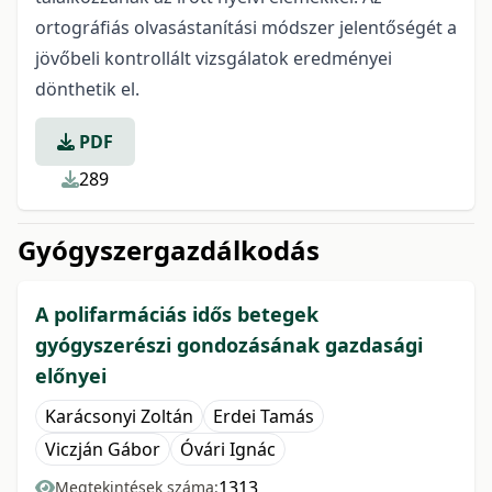
ortográfiás olvasástanítási módszer jelentőségét a
jövőbeli kontrollált vizsgálatok eredményei
dönthetik el.
PDF
289
Gyógyszergazdálkodás
A polifarmáciás idős betegek
gyógyszerészi gondozásának gazdasági
előnyei
Karácsonyi Zoltán
Erdei Tamás
Viczján Gábor
Óvári Ignác
1313
Megtekintések száma: