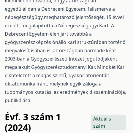
Kiemelendő továbbá, hogy az országban
egyedülállóan a Debreceni Egyetem, felismerve a
népegészségügy meghatározó jelentőségét, 15 évvel
ezelőtt megalapította a Népegészségügyi Kart. A
Debreceni Egyetem élen járt továbbá a
gyógyszerészképzés önálló kari struktúrában történő
megvalósításában is, az országban harmadikként
2003-ban a Gyógyszerészeti Intézet jogutódjaként
megalakult Gyógyszerésztudományi Kar. Mindkét Kar
elkötelezett a magas szintű, gyakorlatorientált
oktatómunka iránt, melynek egyik záloga a
tudományos kutatás, az eredmények disszeminációja,
publikálása.
Évf. 3 szám 1
Aktuális
(2024)
szám