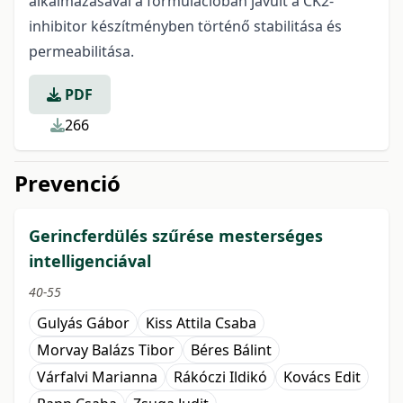
alkalmazásával a formulációban javult a CK2-
inhibitor készítményben történő stabilitása és
permeabilitása.
PDF
266
Prevenció
Gerincferdülés szűrése mesterséges
intelligenciával
40-55
Gulyás Gábor
Kiss Attila Csaba
Morvay Balázs Tibor
Béres Bálint
Várfalvi Marianna
Rákóczi Ildikó
Kovács Edit