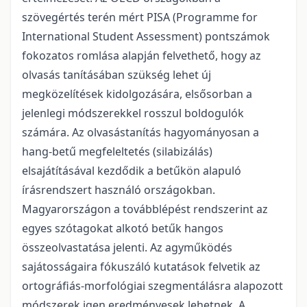
szövegértés terén mért PISA (Programme for
International Student Assessment) pontszámok
fokozatos romlása alapján felvethető, hogy az
olvasás tanításában szükség lehet új
megközelítések kidolgozására, elsősorban a
jelenlegi módszerekkel rosszul boldogulók
számára. Az olvasástanítás hagyományosan a
hang-betű megfeleltetés (silabizálás)
elsajátításával kezdődik a betűkön alapuló
írásrendszert használó országokban.
Magyarországon a továbblépést rendszerint az
egyes szótagokat alkotó betűk hangos
összeolvastatása jelenti. Az agyműködés
sajátosságaira fókuszáló kutatások felvetik az
ortográfiás-morfológiai szegmentálásra alapozott
módszerek igen eredményesek lehetnek. A