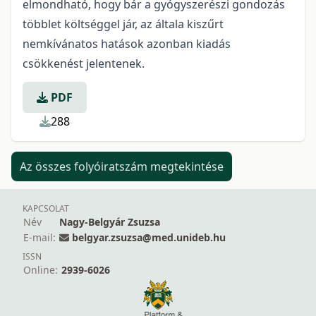
elmondható, hogy bár a gyógyszerészi gondozás
többlet költséggel jár, az általa kiszűrt
nemkívánatos hatások azonban kiadás
csökkenést jelentenek.
PDF
288
Az összes folyóiratszám megtekintése
KAPCSOLAT
Név
Nagy-Belgyár Zsuzsa
E-mail:
belgyar.zsuzsa@med.unideb.hu
ISSN
Online:
2939-6026