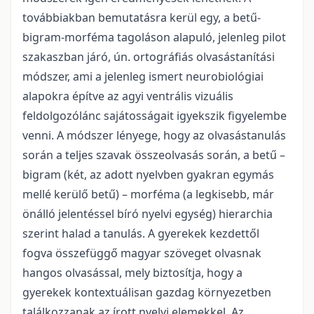
továbbiakban bemutatásra kerül egy, a betű-
bigram-morféma tagoláson alapuló, jelenleg pilot
szakaszban járó, ún. ortográfiás olvasástanítási
módszer, ami a jelenleg ismert neurobiológiai
alapokra építve az agyi ventrális vizuális
feldolgozólánc sajátosságait igyekszik figyelembe
venni. A módszer lényege, hogy az olvasástanulás
során a teljes szavak összeolvasás során, a betű –
bigram (két, az adott nyelvben gyakran egymás
mellé kerülő betű) – morféma (a legkisebb, már
önálló jelentéssel bíró nyelvi egység) hierarchia
szerint halad a tanulás. A gyerekek kezdettől
fogva összefüggő magyar szöveget olvasnak
hangos olvasással, mely biztosítja, hogy a
gyerekek kontextuálisan gazdag környezetben
találkozzanak az írott nyelvi elemekkel. Az