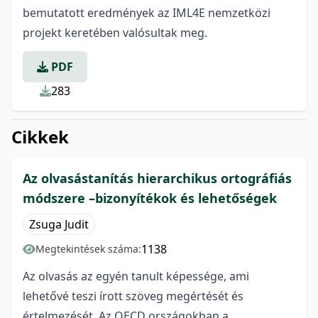
bemutatott eredmények az IML4E nemzetközi
projekt keretében valósultak meg.
PDF
283
Cikkek
Az olvasástanítás hierarchikus ortográfiás
módszere –bizonyítékok és lehetőségek
Zsuga Judit
1138
Megtekintések száma:
Az olvasás az egyén tanult képessége, ami
lehetővé teszi írott szöveg megértését és
értelmezését. Az OECD országokban a