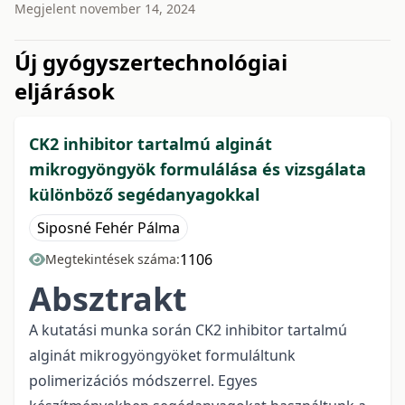
Megjelent
november 14, 2024
issue.tableOfContents6a787
Új gyógyszertechnológiai
eljárások
CK2 inhibitor tartalmú alginát
mikrogyöngyök formulálása és vizsgálata
különböző segédanyagokkal
Siposné Fehér Pálma
1106
Megtekintések száma:
Absztrakt
A kutatási munka során CK2 inhibitor tartalmú
alginát mikrogyöngyöket formuláltunk
polimerizációs módszerrel. Egyes