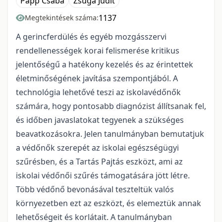
Papp Csaba
Zsuga Judit
1137
Megtekintések száma:
A gerincferdülés és egyéb mozgásszervi
rendellenességek korai felismerése kritikus
jelentőségű a hatékony kezelés és az érintettek
életminőségének javítása szempontjából. A
technológia lehetővé teszi az iskolavédőnők
számára, hogy pontosabb diagnózist állítsanak fel,
és időben javaslatokat tegyenek a szükséges
beavatkozásokra. Jelen tanulmányban bemutatjuk
a védőnők szerepét az iskolai egészségügyi
szűrésben, és a Tartás Pajtás eszközt, ami az
iskolai védőnői szűrés támogatására jött létre.
Több védőnő bevonásával teszteltük valós
környezetben ezt az eszközt, és elemeztük annak
lehetőségeit és korlátait. A tanulmányban