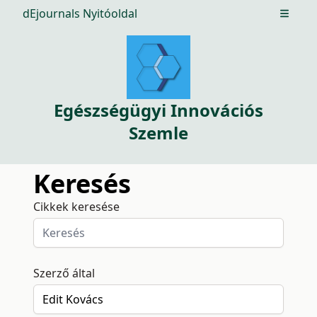
dEjournals Nyitóoldal
Open m
Egészségügyi Innovációs
Szemle
Keresés
Cikkek keresése
Szerző által