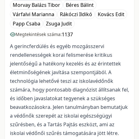
Morvay Balázs Tibor
Béres Bálint
Várfalvi Marianna
Rákóczi Ildikó
Kovács Edit
Papp Csaba
Zsuga Judit
1137
Megtekintések száma:
A gerincferdülés és egyéb mozgásszervi
rendellenességek korai felismerése kritikus
jelentőségű a hatékony kezelés és az érintettek
életminőségének javítása szempontjából. A
technológia lehetővé teszi az iskolavédőnők
számára, hogy pontosabb diagnózist állítsanak fel,
és időben javaslatokat tegyenek a szükséges
beavatkozásokra. Jelen tanulmányban bemutatjuk
a védőnők szerepét az iskolai egészségügyi
szűrésben, és a Tartás Pajtás eszközt, ami az
iskolai védőnői szűrés támogatására jött létre.