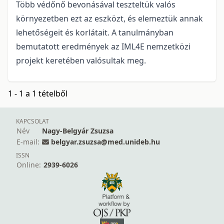
Több védőnő bevonásával teszteltük valós
környezetben ezt az eszközt, és elemeztük annak
lehetőségeit és korlátait. A tanulmányban
bemutatott eredmények az IML4E nemzetközi
projekt keretében valósultak meg.
1 - 1 a 1 tételből
KAPCSOLAT
Név
Nagy-Belgyár Zsuzsa
E-mail:
belgyar.zsuzsa@med.unideb.hu
ISSN
Online:
2939-6026