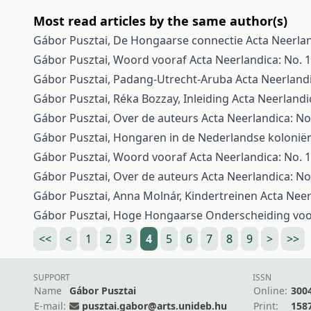
Most read articles by the same author(s)
Gábor Pusztai,
De Hongaarse connectie
Acta Neerlan
Gábor Pusztai,
Woord vooraf
Acta Neerlandica: No. 1
Gábor Pusztai,
Padang-Utrecht-Aruba
Acta Neerlandi
Gábor Pusztai, Réka Bozzay,
Inleiding
Acta Neerlandic
Gábor Pusztai,
Over de auteurs
Acta Neerlandica: No
Gábor Pusztai,
Hongaren in de Nederlandse koloni
Gábor Pusztai,
Woord vooraf
Acta Neerlandica: No. 1
Gábor Pusztai,
Over de auteurs
Acta Neerlandica: No
Gábor Pusztai, Anna Molnár,
Kindertreinen
Acta Neer
Gábor Pusztai,
Hoge Hongaarse Onderscheiding vo
<<
<
1
2
3
4
5
6
7
8
9
>
>>
SUPPORT
ISSN
Name
Gábor Pusztai
Online:
300
E-mail:
pusztai.gabor@arts.unideb.hu
Print:
158