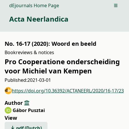
dEjournals Home Page
Open m
Acta Neerlandica
No. 16-17 (2020): Woord en beeld
Bookreviews & notices
Pro Cooperatione onderscheiding
voor Michiel van Kempen
Published:
2021-03-01
https://doi.org/10.36392/ACTANEERL/2020/16-17/23
Author
Gábor Pusztai
View
pdf (Dutch)