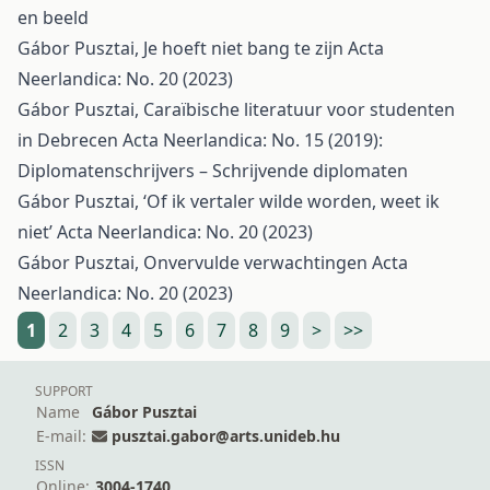
en beeld
Gábor Pusztai,
Je hoeft niet bang te zijn
Acta
Neerlandica: No. 20 (2023)
Gábor Pusztai,
Caraïbische literatuur voor studenten
in Debrecen
Acta Neerlandica: No. 15 (2019):
Diplomatenschrijvers – Schrijvende diplomaten
Gábor Pusztai,
‘Of ik vertaler wilde worden, weet ik
niet’
Acta Neerlandica: No. 20 (2023)
Gábor Pusztai,
Onvervulde verwachtingen
Acta
Neerlandica: No. 20 (2023)
1
2
3
4
5
6
7
8
9
>
>>
SUPPORT
Name
Gábor Pusztai
E-mail:
pusztai.gabor@arts.unideb.hu
ISSN
Online:
3004-1740