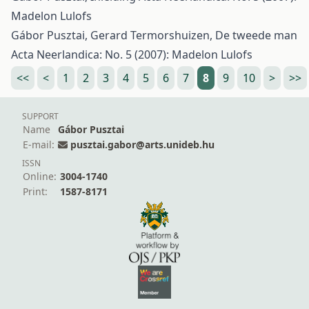
Madelon Lulofs
Gábor Pusztai, Gerard Termorshuizen,
De tweede man
Acta Neerlandica: No. 5 (2007): Madelon Lulofs
<<
<
1
2
3
4
5
6
7
8
9
10
>
>>
SUPPORT
Name
Gábor Pusztai
E-mail:
pusztai.gabor@arts.unideb.hu
ISSN
Online:
3004-1740
Print:
1587-8171