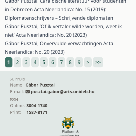
Gábor Pusztai,
Caraïbische literatuur voor studenten
in Debrecen
Acta Neerlandica: No. 15 (2019):
Diplomatenschrijvers – Schrijvende diplomaten
Gábor Pusztai,
‘Of ik vertaler wilde worden, weet ik
niet’
Acta Neerlandica: No. 20 (2023)
Gábor Pusztai,
Onvervulde verwachtingen
Acta
Neerlandica: No. 20 (2023)
1
2
3
4
5
6
7
8
9
>
>>
SUPPORT
Name
Gábor Pusztai
E-mail:
pusztai.gabor@arts.unideb.hu
ISSN
Online:
3004-1740
Print:
1587-8171