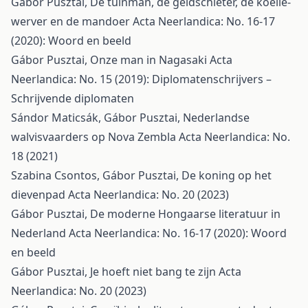
Gábor Pusztai,
De tuinman, de geldschieter, de koelie-
werver en de mandoer
Acta Neerlandica: No. 16-17
(2020): Woord en beeld
Gábor Pusztai,
Onze man in Nagasaki
Acta
Neerlandica: No. 15 (2019): Diplomatenschrijvers –
Schrijvende diplomaten
Sándor Maticsák, Gábor Pusztai,
Nederlandse
walvisvaarders op Nova Zembla
Acta Neerlandica: No.
18 (2021)
Szabina Csontos, Gábor Pusztai,
De koning op het
dievenpad
Acta Neerlandica: No. 20 (2023)
Gábor Pusztai,
De moderne Hongaarse literatuur in
Nederland
Acta Neerlandica: No. 16-17 (2020): Woord
en beeld
Gábor Pusztai,
Je hoeft niet bang te zijn
Acta
Neerlandica: No. 20 (2023)