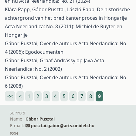
en nu
Acta Neerlandica: No. 21 (2024)
Klára Papp, Gábor Pusztai, László Papp,
De historische
achtergrond van het predikantenproces in Hongarije
Acta Neerlandica: No. 8 (2011): Michiel de Ruyter en
Hongarije
Gábor Pusztai,
Over de auteurs
Acta Neerlandica: No.
4 (2006): Egodocumenten
Gábor Pusztai,
Graaf Andrássy op Java
Acta
Neerlandica: No. 2 (2002)
Gábor Pusztai,
Over de auteurs
Acta Neerlandica: No.
6 (2008)
<<
<
1
2
3
4
5
6
7
8
9
SUPPORT
Name
Gábor Pusztai
E-mail:
pusztai.gabor@arts.unideb.hu
ISSN