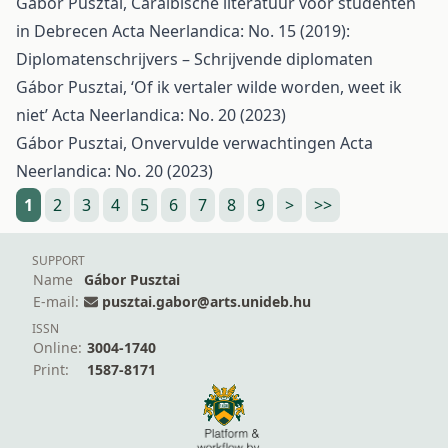
Gábor Pusztai,
Caraïbische literatuur voor studenten
in Debrecen
Acta Neerlandica: No. 15 (2019):
Diplomatenschrijvers – Schrijvende diplomaten
Gábor Pusztai,
‘Of ik vertaler wilde worden, weet ik
niet’
Acta Neerlandica: No. 20 (2023)
Gábor Pusztai,
Onvervulde verwachtingen
Acta
Neerlandica: No. 20 (2023)
1
2
3
4
5
6
7
8
9
>
>>
SUPPORT
Name
Gábor Pusztai
E-mail:
pusztai.gabor@arts.unideb.hu
ISSN
Online:
3004-1740
Print:
1587-8171