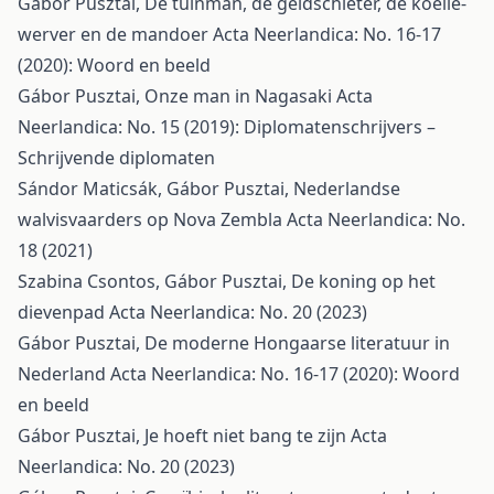
Gábor Pusztai,
De tuinman, de geldschieter, de koelie-
werver en de mandoer
Acta Neerlandica: No. 16-17
(2020): Woord en beeld
Gábor Pusztai,
Onze man in Nagasaki
Acta
Neerlandica: No. 15 (2019): Diplomatenschrijvers –
Schrijvende diplomaten
Sándor Maticsák, Gábor Pusztai,
Nederlandse
walvisvaarders op Nova Zembla
Acta Neerlandica: No.
18 (2021)
Szabina Csontos, Gábor Pusztai,
De koning op het
dievenpad
Acta Neerlandica: No. 20 (2023)
Gábor Pusztai,
De moderne Hongaarse literatuur in
Nederland
Acta Neerlandica: No. 16-17 (2020): Woord
en beeld
Gábor Pusztai,
Je hoeft niet bang te zijn
Acta
Neerlandica: No. 20 (2023)