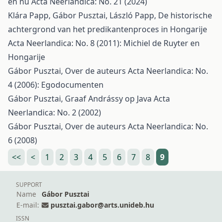
en nu
Acta Neerlandica: No. 21 (2024)
Klára Papp, Gábor Pusztai, László Papp,
De historische
achtergrond van het predikantenproces in Hongarije
Acta Neerlandica: No. 8 (2011): Michiel de Ruyter en
Hongarije
Gábor Pusztai,
Over de auteurs
Acta Neerlandica: No.
4 (2006): Egodocumenten
Gábor Pusztai,
Graaf Andrássy op Java
Acta
Neerlandica: No. 2 (2002)
Gábor Pusztai,
Over de auteurs
Acta Neerlandica: No.
6 (2008)
<<
<
1
2
3
4
5
6
7
8
9
SUPPORT
Name
Gábor Pusztai
E-mail:
pusztai.gabor@arts.unideb.hu
ISSN