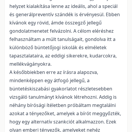
helyzet kialakítása lenne az ideális, ahol a speciál
és generálpreventív szándék is érvényesül. Ebben
kívánok egy rövid, ámde összegző jellegű
gondolatmenetet felvázolni. A célom eléréshez
felhasználtam a múlt tanulságait, gondolva itt a
különböző büntetőjogi iskolák és elméletek
tapasztalataira, az eddigi sikerekre, kudarcokra,
mellékvágányokra.
A későbbiekben erre az írásra alapozva,
mindenképpen egy átfogó jellegű, a
büntetéskiszabási gyakorlatot részletesebben
vizsgáló tanulmányt kívánok létrehozni. Addig is
néhány bírósági ítéletben próbáltam megtalálni
azokat a tényezőket, amelyek a bírót meggyőzték,
hogy egy alternatív szankciót alkalmazzon. Ezek
olyan emberi tényezők, amelyeket nehéz