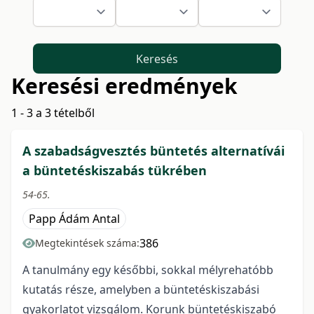
Keresés
Keresési eredmények
1 - 3 a 3 tételből
A szabadságvesztés büntetés alternatívái
a büntetéskiszabás tükrében
54-65.
Papp Ádám Antal
386
Megtekintések száma:
A tanulmány egy későbbi, sokkal mélyrehatóbb
kutatás része, amelyben a büntetéskiszabási
gyakorlatot vizsgálom. Korunk büntetéskiszabó