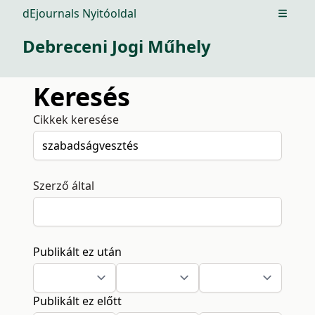
dEjournals Nyitóoldal
Open m
Debreceni Jogi Műhely
Keresés
Cikkek keresése
Szerző által
Publikált ez után
Publikált ez előtt