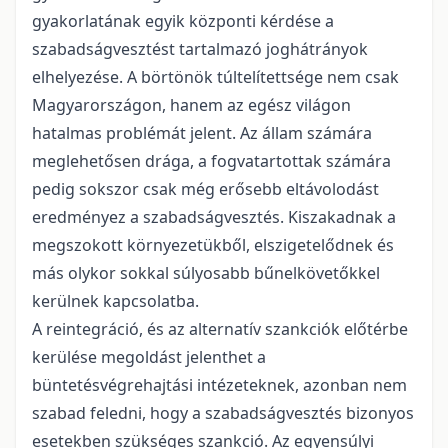
gyakorlatának egyik központi kérdése a
szabadságvesztést tartalmazó joghátrányok
elhelyezése. A börtönök túltelítettsége nem csak
Magyarországon, hanem az egész világon
hatalmas problémát jelent. Az állam számára
meglehetősen drága, a fogvatartottak számára
pedig sokszor csak még erősebb eltávolodást
eredményez a szabadságvesztés. Kiszakadnak a
megszokott környezetükből, elszigetelődnek és
más olykor sokkal súlyosabb bűnelkövetőkkel
kerülnek kapcsolatba.
A reintegráció, és az alternatív szankciók előtérbe
kerülése megoldást jelenthet a
büntetésvégrehajtási intézeteknek, azonban nem
szabad feledni, hogy a szabadságvesztés bizonyos
esetekben szükséges szankció. Az egyensúlyi